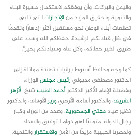
واليمن والبركات، وأن يوفقكم لاستكمال مسيرة البناء
والتنمية وتحقيق المزيد من
الإنجازات
التي تلبي
تطلعات أبناء الوطن نحو مستقبل أكثر ازدهارًا وتقدمًا
في ظل قيادتكم الرشيدة. حفظكم الله وسدد على
طريق الخير خطاكم، وكل عام وسيادتكم بخير".
كما وجه محافظ أسيوط برقيات تهنئة مماثلة إلى
الدكتور مصطفى مدبولي
رئيس مجلس
الوزراء،
وفضيلة الإمام الأكبر الدكتور
أحمد الطيب
شيخ
الأزهر
الشريف
، والدكتور أسامة الأزهري
وزير
الأوقاف، والدكتور
نظير عياد
مفتي الجمهورية
، وعدد من الوزراء وكبار
رجال الدولة، متمنيًا لهم دوام التوفيق والسداد،
ولمصرنا الحبيبة مزيدًا من الأمن
والاستقرار
والتنمية.