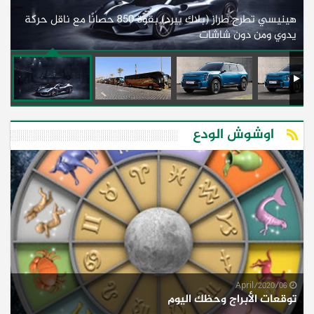
هينيسي تطرح طراز (بلاك بيرد) بقوة 850 حصانًا مع ناقل حركة
ل
يدوي ومن دون شاشات
أف
اوشوش الودع
06/April/2020
توقعات الأبراج وحظك اليوم