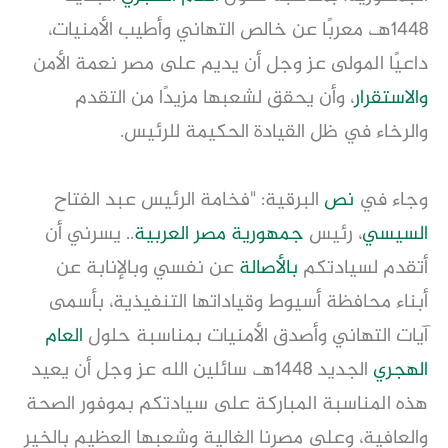
1448هـ، معربًا عن خالص التهاني وأطيب الأمنيات،
داعيًا المولى عز وجل أن يديم على مصر نعمة الأمن
والاستقرار
، وأن يحقق لشعبها مزيدًا من التقدم
والرخاء في ظل القيادة الحكيمة للرئيس.
وجاء في
نص
البرقية: "فخامة الرئيس عبد الفتاح
السيسي
، رئيس
جمهورية مصر العربية
.. يسرني أن
أتقدم لسيادتكم
بالأصالة
عن نفسي وبالإنابة عن
أبناء محافظة أسيوط وقياداتها التنفيذية، بأسمى
آيات التهاني وأصدق الأمنيات بمناسبة حلول
العام
الهجري
الجديد 1448هـ، سائلين الله عز وجل أن يعيد
هذه المناسبة المباركة على سيادتكم بموفور الصحة
والعافية، وعلى مصرنا الغالية وشعبها العظيم بالخير