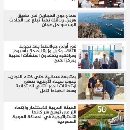
سماع دوى انفجارين فى مضيق
هرمز.. وناقلة نفط تبلغ عن الحادث
قرب سواحل عمان
في أولى جولاتهما بعد تجديد
الثقة.. وكيل وزارة الصحة بأسيوط
ومرافقوه يتفقدون المنشآت الطبية
بمركز الفتح
بمتابعة ميدانية حتى ختام اللجان..
جنوب سيناء الأزهرية تنهي
امتحانات الدور الثاني للابتدائية
وسط انضباط كامل
الهيئة العربية للاستثمار والإنماء
الزراعي توسّع شراكاتها
الاستراتيجية في المملكة العربية
السعودية