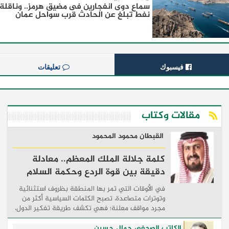
سماع دوى انفجارين فى مضيق هرمز.. وناقلة
نفط تبلغ عن الحادث قرب سواحل عمان
فيسبوك
تعليقات
مقالات وكتاب
القبطان محمود المحمود
كلمة جلالة الملك المعظم.. معادلة
دقيقة بين قوة الردع وحكمة السلام
في الأوقات التي تمر بها المنطقة بظروف استثنائية
وتوترات متصاعدة، تصبح الكلمات السياسية أكثر من
مجرد مواقف معلنة؛ فهي تكشف طريقة تفكير الدول،
وكيفية إدارتها للأزمات، والحدود التي تفصل بين القوة
...
الكاتب الصحفي جمال حسين