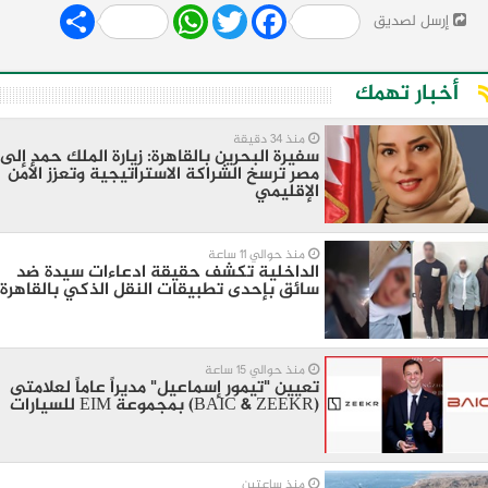
Share
WhatsApp
Twitter
Facebook
إرسل لصديق
أخبار تهمك
منذ 34 دقيقة
سفيرة البحرين بالقاهرة: زيارة الملك حمد إلى
مصر ترسخ الشراكة الاستراتيجية وتعزز الأمن
الإقليمي
منذ حوالي 11 ساعة
الداخلية تكشف حقيقة ادعاءات سيدة ضد
سائق بإحدى تطبيقات النقل الذكي بالقاهرة
منذ حوالي 15 ساعة
تعيين "تيمور إسماعيل" مديراً عاماً لعلامتى
(BAIC & ZEEKR) بمجموعة EIM للسيارات
منذ ساعتين