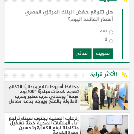
هل تتوقع خفض البنك المركزي المصري
أسعار الفائدة اليوم؟
نعم
لا
تصويت
النتائج
الأكثر قراءة
محافظ أسيوط يتابع ميدانيًا انتظام
تقديم خدمات مبادرة "100 يوم
صحة" بوحدتي عرب مطير وعرب
الأطاولة بالفتح ويوجه بدعم معامل
التحاليل
الرعاية الصحية بجنوب سيناء تراجع
أداء المنشات الصحية خطة تشغيل
متكاملة لرفع الكفاءة وتحسين
جودة الخدمة