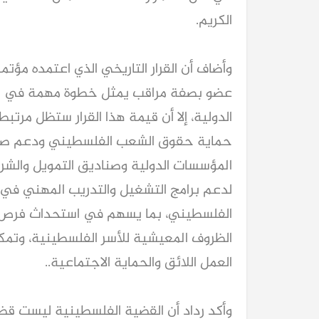
الكريم.
وأضاف أن القرار التاريخي الذي اعتمده مؤ
عضو بصفة مراقب يمثل خطوة مهمة في مسا
الدولية، إلا أن قيمة هذا القرار ستظل مر
حماية حقوق الشعب الفلسطيني ودعم صموده
المؤسسات الدولية وصناديق التمويل والشرك
لدعم برامج التشغيل والتدريب المهني في
الفلسطيني، بما يسهم في استحداث فرص
الظروف المعيشية للأسر الفلسطينية، وتم
العمل اللائق والحماية الاجتماعية..
وأكد رداد أن القضية الفلسطينية ليست ق