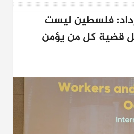
رداد: فلسطين ليست
ل قضية كل من يؤمن