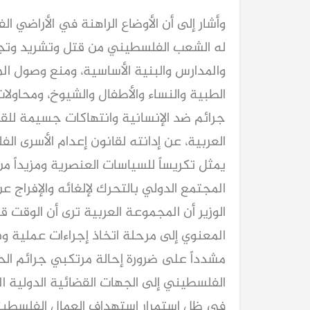
وأشار إلى أن الأوضاع الراهنة في الأراضي 
له الشعب الفلسطيني من قتل وتشريد وتج
والمدارس والبنية الأساسية، ومنع وصول الم
الطبية والنساء والأطفال والشيوخ، ومحاولات
جرائم ضد الإنسانية وانتهاكات جسيمة للقان
العربية، عن إدانته لقانون إعدام الأسرى الف
يمثل تكريساً للسياسات العنصرية ومزيداً م
المجتمع الدولي بالتحرك لإلغائه والإفراج 
الوزير أن المجموعة العربية ترى أن الوقت ق
المعنوي إلى مرحلة اتخاذ إجراءات عملية و
مشدداً على ضرورة إحالة مرتكبي جرائم ال
الفلسطيني إلى الجهات القضائية الدولية ا
في ظل استمرار استهداف العمال الفلسطين