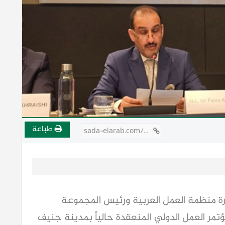
طباعة
sada-elarab.com/808605
رة منظمة العمل العربية ورئيس المجموعة
ية المشاركة في أعمال الدورة الـ114 لمؤتمر العمل الدولي المنعقدة حالياً بمدينة جنيف