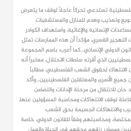
الفلسطينية تستدعي تحركاً عاجلاً لوقف ما يتعرض
ويع وتعذيب وهدم للمنازل والمستشفيات
ساعدات الإنسانية والإغاثية، واستهداف الكوادر
 التهجير القسري، مؤكداً أن هذه الممارسات تمثل
ون الدولي الإنساني...كما أعرب، باسم المجموعة
لسطينيين الذي أقرته سلطات الاحتلال، معتبراً أنه
ن الانتهاك لحقوق الشعب الفلسطيني، مطالباً
عن جميع الأسرى والمعتقلين الفلسطينيين...وأكد
د حان للانتقال من مرحلة الإدانات والتضامن
فاعلة لوقف الانتهاكات ومحاسبة المسؤولين عنها،
حرب والانتهاكات الجسيمة بحق الشعب
لمختصة، ومحاسبتهم وفقاً للقانون الدولي، خاصة
يين ومصادر رزقهم وحقهم في الحياة والعمل