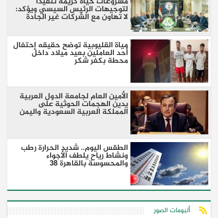
مشروعات حياة كريمة تنفيذًا
لتوجيهات الرئيس السيسي ويؤكد:
لا تهاون مع الشركات غير الجادة
مياة القليوبية توضح حقيقه إحتفال
أحد العاملين بعيد ميلاد داخل
محطة بكفر شكر
الأمين العام لجامعة الدول العربية
يدين الهجمات الحوثية على
المملكة العربية السعودية واليمن
الطقس اليوم.. شديد الحرارة رطب
ونشاط رياح يلطف الأجواء
والمحسوسة بالقاهرة 38
ألبومات الصور