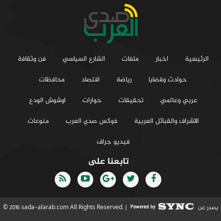
الرئيسية
اخبار
ملفات
الشارع السياسي
فن وثقافة
حوادث وقضايا
رياضة
اقتصاد
محافظات
عربي وعالمي
تحقيقات
حوارات
اوشوش الودع
الاشراف والقبائل العربية
فوكس صدي العرب
منوعات
فيديو جراف
تابعنا على
يصدر عن
© 2016 sada-alarab.com All Rights Reserved. |