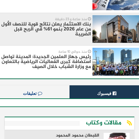
منذ ساعة و 23 دقيقة
بنك الاستثمار يعلن نتائج قوية للنصف الأول
من عام 2026 بنمو 61% في الربح قبل
الضريبة
منذ حوالي 10 ساعة
رئيس جهاز العلمين الجديدة: المدينة تواصل
استضافة كبرى الفعاليات الرياضية بالتعاون
مع وزارة الشباب خلال الصيف
فيسبوك
تعليقات
مقالات وكتاب
القبطان محمود المحمود