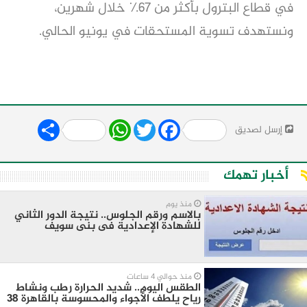
في قطاع البترول بأكثر من ٦٧٪ خلال شهرين،
ونستهدف تسوية المستحقات في يونيو الحالي.
Share
WhatsApp
Twitter
Facebook
إرسل لصديق
أخبار تهمك
منذ يوم
بالاسم ورقم الجلوس.. نتيجة الدور الثاني
للشهادة الإعدادية فى بنى سويف
منذ حوالي 4 ساعات
الطقس اليوم.. شديد الحرارة رطب ونشاط
رياح يلطف الأجواء والمحسوسة بالقاهرة 38