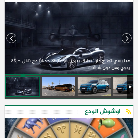
هينيسي تطرح طراز (بلاك بيرد) بقوة 850 حصانًا مع ناقل حركة
ل
يدوي ومن دون شاشات
أف
اوشوش الودع