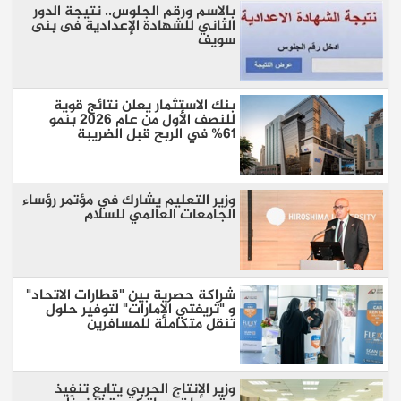
بالاسم ورقم الجلوس.. نتيجة الدور
الثاني للشهادة الإعدادية فى بنى
سويف
بنك الاستثمار يعلن نتائج قوية
للنصف الأول من عام 2026 بنمو
61% في الربح قبل الضريبة
وزير التعليم يشارك في مؤتمر رؤساء
الجامعات العالمي للسلام
شراكة حصرية بين "قطارات الاتحاد"
و "ثريفتي الإمارات" لتوفير حلول
تنقل متكاملة للمسافرين
وزير الإنتاج الحربي يتابع تنفيذ