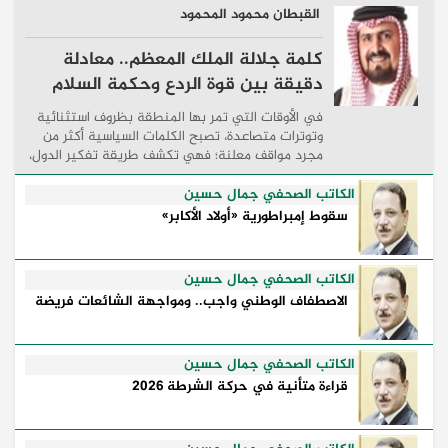
القبطان محمود المحمود
كلمة جلالة الملك المعظم.. معادلة
دقيقة بين قوة الردع وحكمة السلام
في الأوقات التي تمر بها المنطقة بظروف استثنائية
وتوترات متصاعدة، تصبح الكلمات السياسية أكثر من
مجرد مواقف معلنة؛ فهي تكشف طريقة تفكير الدول،
وكيفية إدارتها للأزمات، والحدود التي تفصل بين القوة
...
الكاتب الصحفي جمال حسين
سقوط إمبراطورية «أولاد الأكابر»
الكاتب الصحفي جمال حسين
الاصطفاف الوطني واجب.. ومواجهة الشائعات فريضة
الكاتب الصحفي جمال حسين
قراءة متأنية في حركة الشرطة 2026