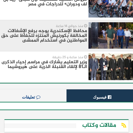
لف ودوران» للدراجات في مصر
منذ حوالي 14 ساعة
محافظ الإسكندرية يوجه برفع الإشغالات
المخالفة بكورنيش المنتزه للحفاظ على حق
المواطنين في استخدام الممشى
منذ ساعة و 25 دقيقة
وزير التعليم يشارك في مراسم إحياء الذكرى
الـ81 لإلقاء القنبلة الذرية على هيروشيما
فيسبوك
تعليقات
مقالات وكتاب