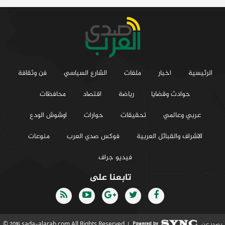
الرئيسية
اخبار
ملفات
الشارع السياسي
فن وثقافة
حوادث وقضايا
رياضة
اقتصاد
محافظات
عربي وعالمي
تحقيقات
حوارات
اوشوش الودع
الاشراف والقبائل العربية
فوكس صدي العرب
منوعات
فيديو جراف
تابعنا على
يصدر عن
© 2016 sada-alarab.com All Rights Reserved. |