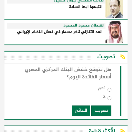
الكاتب الصحفي جمال حسين
انتبهوا ايها السادة
القبطان محمود المحمود
العد التنازلي لآخر مسمار في نعش النظام الإيراني
تصويت
هل تتوقع خفض البنك المركزي المصري
أسعار الفائدة اليوم؟
نعم
لا
تصويت
النتائج
الأكثر قراءة