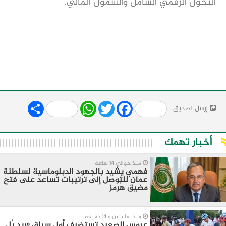
التحول الرقمي الشامل والشمول المالي.
Share
WhatsApp
Twitter
Facebook
إرسل لصديق
أخبار تهمك
منذ حوالي 14 ساعة
فهمي يشيد بالجهود الدبلوماسية لسلطنة
عمان للتوصل إلى ترتيبات تساعد على فتح
مضيق هُرمز
منذ ساعتين و 14 دقيقة
عروس الصعيد تستضيف أول سباق «ريد بُل