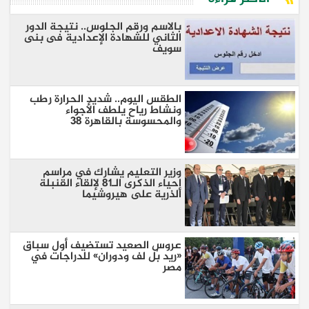
بالاسم ورقم الجلوس.. نتيجة الدور
الثاني للشهادة الإعدادية فى بنى
سويف
الطقس اليوم.. شديد الحرارة رطب
ونشاط رياح يلطف الأجواء
والمحسوسة بالقاهرة 38
وزير التعليم يشارك في مراسم
إحياء الذكرى الـ81 لإلقاء القنبلة
الذرية على هيروشيما
عروس الصعيد تستضيف أول سباق
«ريد بُل لف ودوران» للدراجات في
مصر