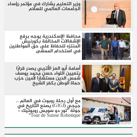
وزير التعليم يشارك في مؤتمر رؤساء
الجامعات العالمي للسلام
محافظ الإسكندرية يوجه برفع
الإشغالات المخالفة بكورنيش
المنتزه للحفاظ على حق المواطنين
في استخدام الممشى
أسامة أبو العز الأتربي يصدر قرارًا
بتعيين اللواء حسن محمد يوسف
شمس الدين مستشارًا لأمين حزب
حماة الوطن بكفر الشيخ
مع أول رحلة روبوت في العالم ..
جيجي (GIGI) يصنع التاريخ في
جولة "تور دو سويس روبوتيك -
Tour de Suisse Robotique"