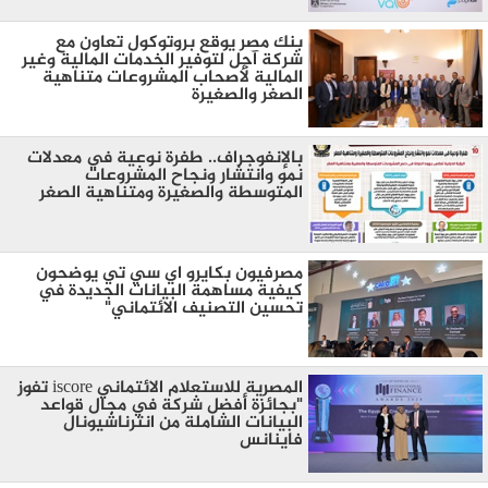
بنك مصر يوقع بروتوكول تعاون مع
شركة آجل لتوفير الخدمات المالية وغير
المالية لأصحاب المشروعات متناهية
الصغر والصغيرة
بالإنفوجراف.. طفرة نوعية في معدلات
نمو وانتشار ونجاح المشروعات
المتوسطة والصغيرة ومتناهية الصغر
مصرفيون بكايرو اي سي تي يوضحون
كيفية مساهمة البيانات الجديدة في
تحسين التصنيف الائتماني"
المصرية للاستعلام الائتماني iscore تفوز
"بجائزة أفضل شركة في مجال قواعد
البيانات الشاملة من انترناشيونال
فاينانس