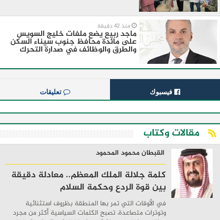
منذ 42 دقيقة
ماجد ربيع يضع ملفات خليج السويس
على مائدة محافظ جنوب سيناء السكن
والطرق والوظائف في صدارة التحرك
فيسبوك
تعليقات
مقالات وكتاب
القبطان محمود المحمود
كلمة جلالة الملك المعظم.. معادلة دقيقة
بين قوة الردع وحكمة السلام
في الأوقات التي تمر بها المنطقة بظروف استثنائية
وتوترات متصاعدة، تصبح الكلمات السياسية أكثر من مجرد