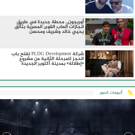
أوريجون.. محطة جديدة في طريق
انجازات ألعاب القوى المصرية بتألق
يحيي خالد وشريف ومحسن
شركة PLDG Development تفتح باب
الحجز للمرحلة الثانية من مشروع
«إطلالة» بمدينة أكتوبر الجديدة
ألبومات الصور