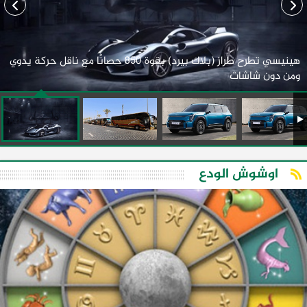
هينيسي تطرح طراز (بلاك بيرد) بقوة 850 حصانًا مع ناقل حركة يدوي
ومن دون شاشات
اوشوش الودع