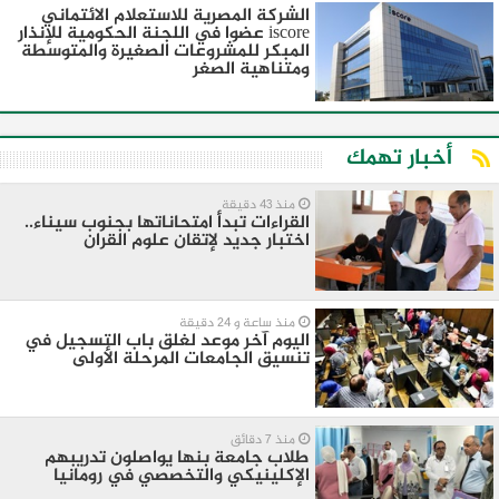
الشركة المصرية للاستعلام الائتماني
iscore عضوا في اللجنة الحكومية للإنذار
المبكر للمشروعات الصغيرة والمتوسطة
ومتناهية الصغر
أخبار تهمك
منذ 43 دقيقة
القراءات تبدأ امتحاناتها بجنوب سيناء..
اختبار جديد لإتقان علوم القران
منذ ساعة و 24 دقيقة
اليوم آخر موعد لغلق باب التسجيل في
تنسيق الجامعات المرحلة الأولى
منذ 7 دقائق
طلاب جامعة بنها يواصلون تدريبهم
الإكلينيكي والتخصصي في رومانيا