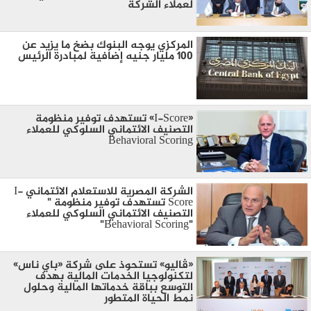
لعملاء الشركة
المركزي يوجه البنوك بضخ ما يزيد عن
100 مليار جنيه إضافية لمبادرة الرئيس
«I-Score» تستهدف توفير منظومة
التصنيف الائتماني السلوكي للعملاء
Behavioral Scoring
الشركة المصرية للاستعلام الائتماني I-
Score تستهدف توفير منظومة "
التصنيف الائتماني السلوكي للعملاء
"Behavioral Scoring"
«ڤاليو» تستحوذ على شركة «باي ناس»
لتكنولوجيا الخدمات المالية بهدف
التوسع بباقة خدماتها المالية وحلول
نمط الحياة المتطور