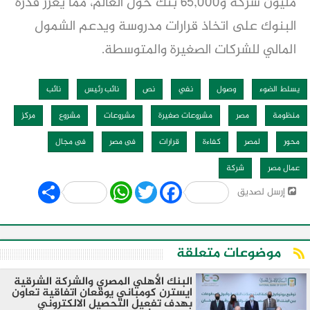
مليون شركة و65,000 بنك حول العالم، مما يُعزز قدرة
البنوك على اتخاذ قرارات مدروسة ويدعم الشمول
المالي للشركات الصغيرة والمتوسطة.
يسلط الضوء
وصول
نفي
نص
نائب رئيس
نائب
منظومة
مصر
مشروعات صغيرة
مشروعات
مشروع
مركز
محور
لمصر
كفاءة
قرارات
فى مصر
فى مجال
عمال مصر
شركة
Share
WhatsApp
Twitter
Facebook
إرسل لصديق
موضوعات متعلقة
البنك الأهلي المصري والشركة الشرقية
ايسترن كومباني يوقعان اتفاقية تعاون
بهدف تفعيل التحصيل الالكتروني