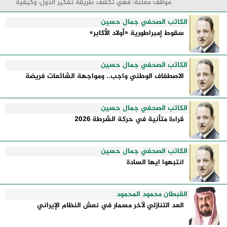
مواقف معلنة؛ فهي تكشف طريقة تفكير الدول، وكيفية
إدارتها للأزمات، والحدود التي تفصل بين القوة ...
الكاتب الصحفي جمال حسين
سقوط إمبراطورية «أولاد الأكابر»
الكاتب الصحفي جمال حسين
الاصطفاف الوطني واجب.. ومواجهة الشائعات فريضة
الكاتب الصحفي جمال حسين
قراءة متأنية في حركة الشرطة 2026
الكاتب الصحفي جمال حسين
انتبهوا ايها السادة
القبطان محمود المحمود
العد التنازلي لآخر مسمار في نعش النظام الإيراني