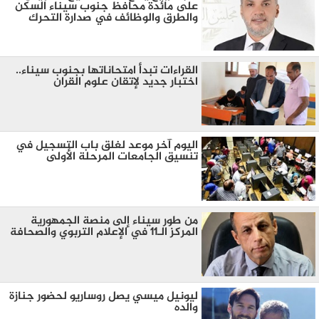
على مائدة محافظ جنوب سيناء السكن
والطرق والوظائف في صدارة التحرك
القراءات تبدأ امتحاناتها بجنوب سيناء..
اختبار جديد لإتقان علوم القران
اليوم آخر موعد لغلق باب التسجيل في
تنسيق الجامعات المرحلة الأولى
من طور سيناء إلى منصة الجمهورية
المركز الـ11 في الإعلام التربوي والصحافة
ليونيل ميسي يصل روساريو لحضور جنازة
والده