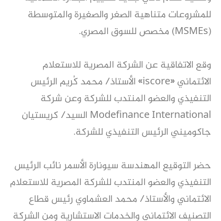
للمشروعات متناهية الصغر والصغيرة والمتوسطة
(MSMEs) مخصص للسوق المصري.
وقع الاتفاقية عن الشركة المصرية للاستعلام
الائتماني «iscore» الأستاذ/ محمد كُريم الرئيس
التنفيذي والعضو المنتدب للشركة وعن شركة
Modefinance International السيد/ كريستيان
جاكوميني الرئيس التنفيذي للشركة.
حضر التوقيع المهندسة سيونارة الأسمر نائب الرئيس
التنفيذي والعضو المنتدب للشركة المصرية للاستعلام
الائتماني والأستاذ/ محمد العشماوي رئيس قطاع
التصنيف الائتماني والخدمات الاستشارية ومن الشركة