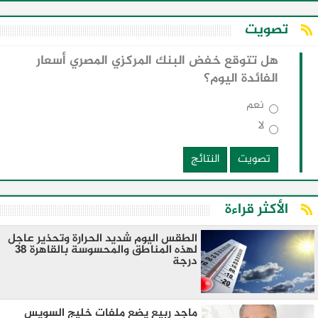
تصويت
هل تتوقع خفض البنك المركزي المصري أسعار
الفائدة اليوم؟
نعم
لا
تصويت
النتائج
الأكثر قراءة
الطقس اليوم شديد الحرارة وتحذير عاجل
لهذه المناطق والمحسوسة بالقاهرة 38
درجة
ماجد ربيع يضع ملفات خليج السويس