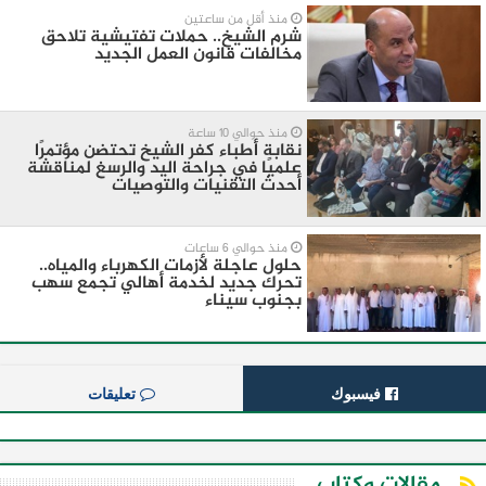
منذ أقل من ساعتين
شرم الشيخ.. حملات تفتيشية تلاحق
مخالفات قانون العمل الجديد
منذ حوالي 10 ساعة
نقابة أطباء كفر الشيخ تحتضن مؤتمرًا
علميًا في جراحة اليد والرسغ لمناقشة
أحدث التقنيات والتوصيات
منذ حوالي 6 ساعات
حلول عاجلة لأزمات الكهرباء والمياه..
تحرك جديد لخدمة أهالي تجمع سهب
بجنوب سيناء
فيسبوك
تعليقات
مقالات وكتاب