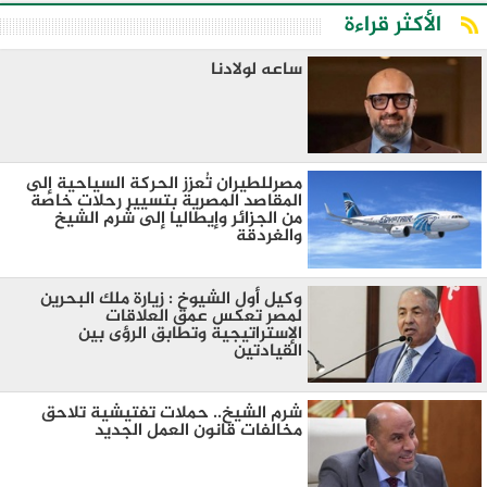
الأكثر قراءة
ساعه لولادنا
مصرللطيران تُعزز الحركة السياحية إلى
المقاصد المصرية بتسيير رحلات خاصة
من الجزائر وإيطاليا إلى شرم الشيخ
والغردقة
وكيل أول الشيوخ : زيارة ملك البحرين
لمصر تعكس عمق العلاقات
الإستراتيجية وتطابق الرؤى بين
القيادتين
شرم الشيخ.. حملات تفتيشية تلاحق
مخالفات قانون العمل الجديد