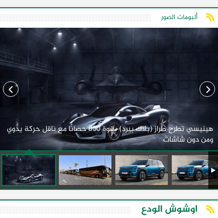
ألبومات الصور
هينيسي تطرح طراز (بلاك بيرد) بقوة 850 حصانًا مع ناقل حركة يدوي
ومن دون شاشات
اوشوش الودع