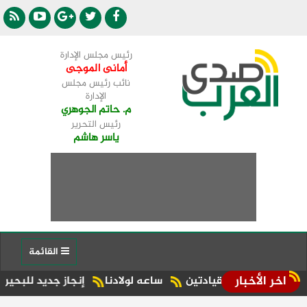
رئيس مجلس الإدارة
أمانى الموجى
نائب رئيس مجلس
الإدارة
م. حاتم الجوهري
رئيس التحرير
ياسر هاشم
القائمة
اخر الأخبار
ن القيادتين
ساعه لولادنا
إنجاز جديد للبحيرة.. شبراخيت وبدر ضمن أفضل 10 وحدات محلية على مستوى الجم