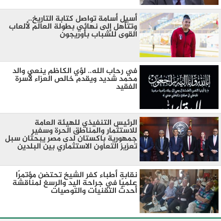
أسيل أسامة تواصل كتابة التاريخ..
وتتأهل إلى نهائي بطولة العالم لألعاب
القوى للشباب بأوريجون
في رحاب الله.. لؤي الكاظم ينعي والد
محمد شديد ويقدم خالص العزاء لأسرة
الفقيد
الرئيس التنفيذي للهيئة العامة
للاستثمار والمناطق الحرة وسفير
جمهورية باكستان لدى مصر يبحثان سبل
تعزيز التعاون الاستثماري بين البلدين
نقابة أطباء كفر الشيخ تحتضن مؤتمرًا
علميًا في جراحة اليد والرسغ لمناقشة
أحدث التقنيات والتوصيات