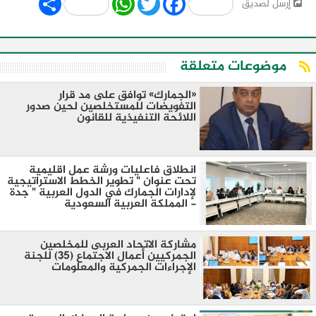
إرسل لصديق
موضوعات متعلقة
«الجمارك» توافق على مد قرار
التفويضات للمستخلصين لحين صدور
اللائحة التنفيذية للقانون
انطلاق فاعليات ورشة عمل اقليمية
تحت عنوان " تطوير الخطط الاستراتيجية
لإدارات الجمارك في الدول العربية " جدة
- المملكة العربية السعودية
مشاركة الاتحاد العربى للمخلصين
الجمركيين أعمال الاجتماع (35) للجنة
الإجراءات الجمركية والمعلومات