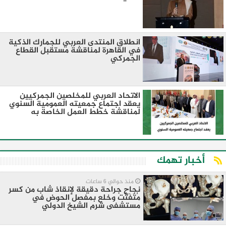
انطلاق المنتدى العربي للجمارك الذكية
في القاهرة لمناقشة مستقبل القطاع
الجمركي
الاتحاد العربي للمخلصين الجمركيين
يعقد اجتماع جمعيته العمومية السنوي
لمناقشة خطط العمل الخاصة به
أخبار تهمك
منذ حوالي 6 ساعات
نجاح جراحة دقيقة لإنقاذ شاب من كسر
مُتَفَتِّت وخلع بمفصل الحوض في
مستشفى شرم الشيخ الدولي