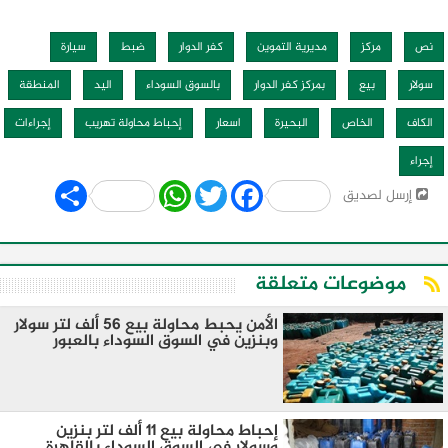
نص
مركز
مديرية التموين
كفر الدوار
ضبط
سيارة
سولار
بيع
بمركز كفر الدوار
بالسوق السوداء
اليد
المنطقة
الكاف
الخاص
البحيرة
اسعار
إحباط محاولة تهريب
إجراءات
إجراء
Share
WhatsApp
Twitter
Facebook
إرسل لصديق
موضوعات متعلقة
الأمن يحبط محاولة بيع 56 ألف لتر سولار
وبنزين في السوق السوداء بالعبور
إحباط محاولة بيع 11 ألف لتر بنزين
وسولار في السوق السوداء بالقاهرة