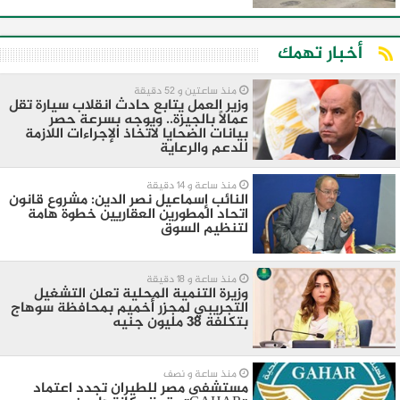
أخبار تهمك
منذ ساعتين و 52 دقيقة
وزير العمل يتابع حادث انقلاب سيارة تقل
عمالًا بالجيزة.. ويوجه بسرعة حصر
بيانات الضحايا لاتخاذ الإجراءات اللازمة
للدعم والرعاية
منذ ساعة و 14 دقيقة
النائب إسماعيل نصر الدين: مشروع قانون
اتحاد المطورين العقاريين خطوة هامة
لتنظيم السوق
منذ ساعة و 18 دقيقة
وزيرة التنمية المحلية تعلن التشغيل
التجريبي لمجزر أخميم بمحافظة سوهاج
بتكلفة 38 مليون جنيه
منذ ساعة و نصف
مستشفى مصر للطيران تجدد اعتماد