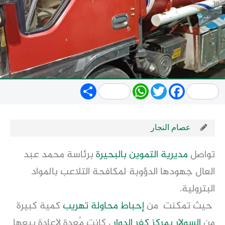
Share
WhatsApp
Twitter
Facebook
عصام النجار
تواصل
مديرية التموين
بالبحيرة
برئاسة محمد عبد
العال جهودها الدؤوبة لمكافحة التلاعب بالمواد
البترولية.
حيث تمكنت من
إحباط محاولة تهريب
كمية كبيرة
من
السولار
بمركز
كفر الدوار
، كانت مُعدة لإعادة بيعها