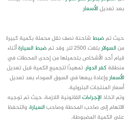
بعد تعديل
الأسعار
حيث تم
ضبط
شاحنة نصف نقل محملة بكمية كبيرة
من
السولار
بلغت 2500 لتر. وقد تم
ضبط
السيارة
أثناء
قيام أحد الأشخاص بتحميلها من إحدى المحطات في
منطقة
كفر الدوار
، تمهيدًا لتجميع الكمية قبل تعديل
الأسعار
وإعادة بيعها في السوق السوداء بعد تعديل
أسعار المنتجات البترولية.
وتم اتخاذ
الإجراءات
القانونية اللازمة، حيث تم توجيه
الاتهام إلى صاحب المحطة وصاحب
السيارة
، والتحفظ
على الكمية المضبوطة.