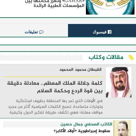
«GAHAR» وتعزز مكانتها بين
المؤسسات الطبية الرائدة
فيسبوك
تعليقات
مقالات وكتاب
القبطان محمود المحمود
كلمة جلالة الملك المعظم.. معادلة دقيقة
بين قوة الردع وحكمة السلام
في الأوقات التي تمر بها المنطقة بظروف استثنائية
وتوترات متصاعدة، تصبح الكلمات السياسية أكثر من مجرد
مواقف معلنة؛ فهي تكشف طريقة تفكير الدول، وكيفية
إدارتها للأزمات، والحدود التي تفصل بين القوة ...
الكاتب الصحفي جمال حسين
سقوط إمبراطورية «أولاد الأكابر»