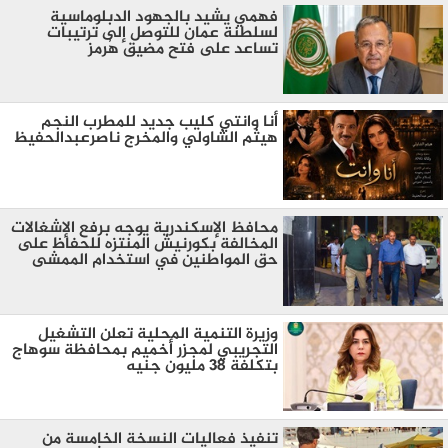
فهمي يشيد بالجهود الدبلوماسية
لسلطنة عمان للتوصل إلى ترتيبات
تساعد على فتح مضيق هُرمز
أنا وانتي كليب جديد للمطرب النجم
هيثم الشاولي والمخرج ناصرعبدالحفيظ
محافظ الإسكندرية يوجه برفع الإشغالات
المخالفة بكورنيش المنتزه للحفاظ على
حق المواطنين في استخدام الممشى
وزيرة التنمية المحلية تعلن التشغيل
التجريبي لمجزر أخميم بمحافظة سوهاج
بتكلفة 38 مليون جنيه
تنفيذ فعاليات النسخة الخامسة من