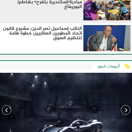
مبادرة«إسكندرية بتفرح» بشاطئ
البوريفاج
النائب إسماعيل نصر الدين: مشروع قانون
اتحاد المطورين العقاريين خطوة هامة
لتنظيم السوق
ألبومات الصور