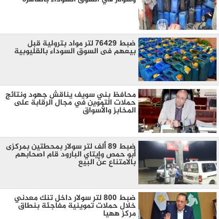
ضبط 76429 لتر مواد بترولية قبل
بيعهم فى السوق السوداء بالقليوبية
محافظ بني سويف يناقش جهود ونتائج
حملات التموين في مجال الرقابة على
المخابز والأسواق
ضبط 89 ألف لتر سولار بمحطتين بمركزى
أبو حمص وإيتاي البارود قام اصحابهم
بالامتناع عن البيع
ضبط 800 لتر سولار داخل تنك معدني
خلال حملات تموينية مفاجئة بنطاق
مركز ههيا