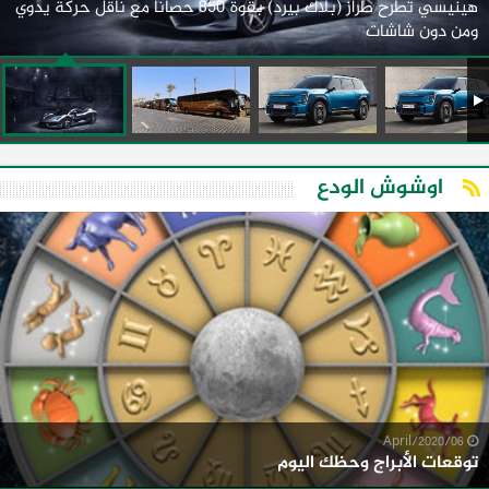
هينيسي تطرح طراز (بلاك بيرد) بقوة 850 حصانًا مع ناقل حركة يدوي
ومن دون شاشات
اوشوش الودع
06/April/2020
توقعات الأبراج وحظك اليوم