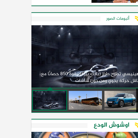
ألبومات الصور
لأول مرة.. مصر
هينيسي تطرح طراز (بلاك بيرد) بقوة 850 حصانًا مع
اقل حركة يدوي ومن دون شاشات
2026)
اوشوش الودع