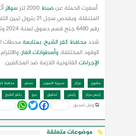
أسفرت الحملة عن
ضبط
2000 لتر
سولار
أثن
المتنقلة، وبفحص سجل 21 بترول تبين التلاعب بكمية السولار المضبوطة وحرر بها
رقم 6480 جنح قسم دسوق لسنة 2024 وتم إحالة الواقعة
شدد
محافظ كفر الشيخ
،
بمتابعة
محطات الو
الوقود المختلفة،
وأسطوانات الغاز
، والالتزام
الإجراءات
القانونية اللازمة ضد المخالفين.
مشروع
مركز
مديرية التموين
محضر
محافظ كفر
رئيس مركز
رئيس
تحقيق
بيع
بكفر الشيخ
Share
WhatsApp
Twitter
Facebook
إرسل لصديق
موضوعات متعلقة