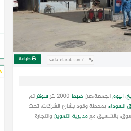
طباعة
sada-elarab.com/727100
خ
،
اليوم
الجمعة،،عن
ضبط
2000 لتر
سولار
تم
 السوداء
، بمحطة وقود بشارع الشركات، تحت
وق، بالتنسيق مع
مديرية التموين
والتجارة