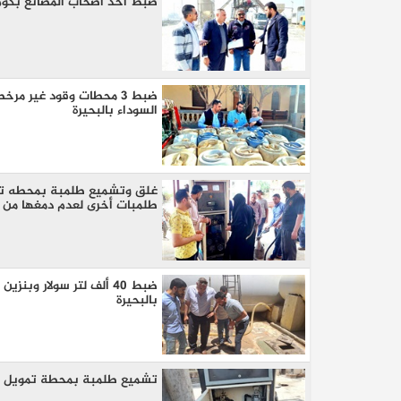
ضبط أحد أصحاب المصانع بكوم حمادة لتصرفه في 214 أل
السوداء بالبحيرة
طلمبات أخرى لعدم دمغها من 
كيا EV9 GT للباحثين عن متعة قيادة السيار
العائلية
ضبط 40 ألف لتر سولار و
بالبحيرة
تشميع طلمبة بمحطة تمويل سيارات بك