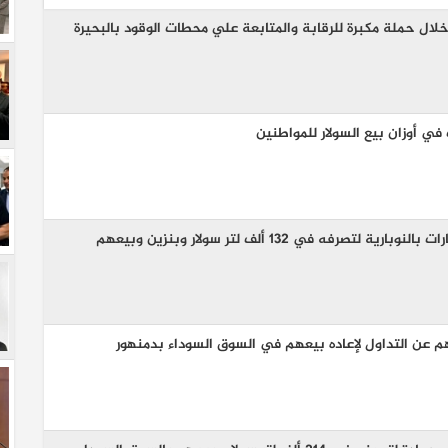
ل حملة مكبرة للرقابة والمتابعة علي محطات الوقود بالبحيرة
ي أوزان بيع السولار للمواطنين
ضبط صاحب محطة تموين سيارات بالنوبارية لتصرفه في 132 ألف لتر سولار وبنزين وبيعهم