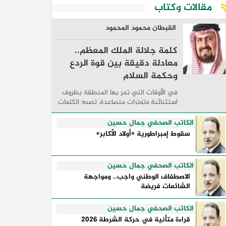
مقالات وكتاب
القبطان محمود المحمود
كلمة جلالة الملك المعظم..
معادلة دقيقة بين قوة الردع
وحكمة السلام
في الأوقات التي تمر بها المنطقة بظروف
استثنائية وتوترات متصاعدة، تصبح الكلمات
السياسية أكثر من مجرد مواقف معلنة؛ فهي
تكشف طريقة تفكير الدول، وكيفية إدارتها
الكاتب الصحفي جمال حسين
للأزمات، والحدود التي تفصل بين القوة ...
سقوط إمبراطورية «أولاد الأكابر»
الكاتب الصحفي جمال حسين
الاصطفاف الوطني واجب.. ومواجهة
الشائعات فريضة
الكاتب الصحفي جمال حسين
قراءة متأنية في حركة الشرطة 2026