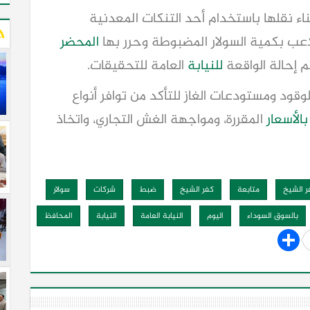
اء نقلها باستخدام أحد التنكات المعدنية
المحضر
للنيابة
العامة للتحقيقات.
قود ومستودعات الغاز للتأكد من توافر أنواع
بالأسعار
المقررة، ومواجهة الغش التجاري، واتخاذ
 الشيخ
متابعة
كفر الشيخ
ضبط
شركات
سولار
بالسوق السوداء
اليوم
النيابة العامة
النيابة
المحافظ