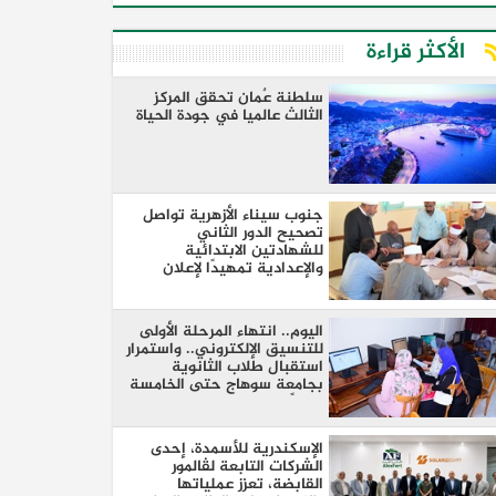
الأكثر قراءة
سلطنة عٌمان تحقق المركز
الثالث عالميا في جودة الحياة
جنوب سيناء الأزهرية تواصل
تصحيح الدور الثاني
للشهادتين الابتدائية
والإعدادية تمهيدًا لإعلان
النتائج
اليوم.. انتهاء المرحلة الأولى
للتنسيق الإلكتروني.. واستمرار
استقبال طلاب الثانوية
بجامعة سوهاج حتى الخامسة
مساءً
الإسكندرية للأسمدة، إحدى
الشركات التابعة لڤالمور
القابضة، تعزز عملياتها