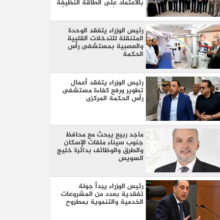
بالاعتماد على الطاقة النظيفة
من خلال شراكة تمتد 30 عامًا
مع SolarizEgypt
رئيس الوزراء يتفقد الوحدة
المتنقلة للتدخلات القلبية
والعصبية بمستشفى رأس
الحكمة
رئيس الوزراء يتفقد أعمال
تطوير ورفع كفاءة مستشفى
رأس الحكمة المركزى
ماجد ربيع يبحث مع محافظ
جنوب سيناء ملفات الإسكان
والطرق والوظائف بدائرة خليج
السويس
رئيس الوزراء يبدأ جولة
تفقدية بعدد من المشروعات
الخدمية والتنموية بمطروح