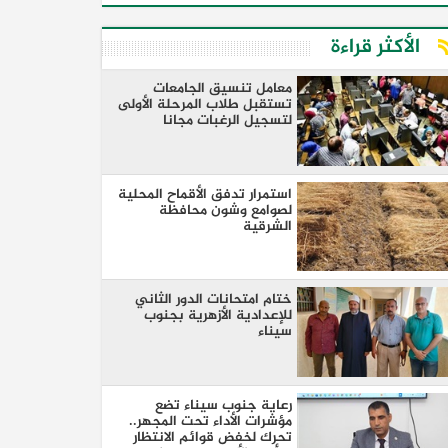
الأكثر قراءة
معامل تنسيق الجامعات
تستقبل طلاب المرحلة الأولى
لتسجيل الرغبات مجانا
استمرار تدفق الأقماح المحلية
لصوامع وشون محافظة
الشرقية
ختام امتحانات الدور الثاني
للإعدادية الأزهرية بجنوب
سيناء
رعاية جنوب سيناء تضع
مؤشرات الأداء تحت المجهر..
تحرك لخفض قوائم الانتظار