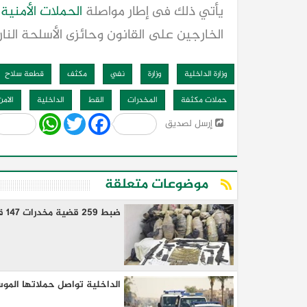
يأتي ذلك فى إطار مواصلة
الحملات الأمنية
الخارجين على القانون وحائزى الأسلحة النار
وزارة الداخلية
وزارة
نفي
مكثف
قطعة سلاح
حملات مكثفة
المخدرات
القط
الداخلية
الامن
Share
WhatsApp
Twitter
Facebook
إرسل لصديق
موضوعات متعلقة
ضبط 259 قضية مخدرات 147 قطعة سلاح نارى خلال 24ساعه
الداخلية تواصل حملاتها الموس