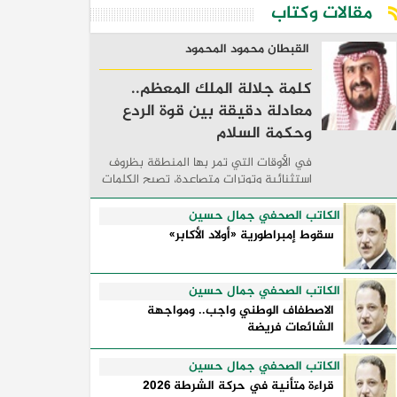
مقالات وكتاب
القبطان محمود المحمود
كلمة جلالة الملك المعظم..
معادلة دقيقة بين قوة الردع
وحكمة السلام
في الأوقات التي تمر بها المنطقة بظروف
استثنائية وتوترات متصاعدة، تصبح الكلمات
السياسية أكثر من مجرد مواقف معلنة؛ فهي
تكشف طريقة تفكير الدول، وكيفية إدارتها
الكاتب الصحفي جمال حسين
للأزمات، والحدود التي تفصل بين القوة ...
سقوط إمبراطورية «أولاد الأكابر»
الكاتب الصحفي جمال حسين
الاصطفاف الوطني واجب.. ومواجهة
الشائعات فريضة
الكاتب الصحفي جمال حسين
قراءة متأنية في حركة الشرطة 2026