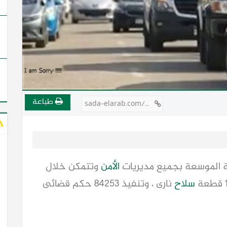
طباعة
sada-elarab.com/715111
ة الموسعة بجميع مديريات
الأمن
وتتمكن خلال
سلاح
نارى ، وتنفيذ 84253 حكم قضائى