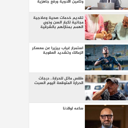
وتأمين الأدوية ورفع جاهزية
الطوارئ
تقديم خدمات صحية وعلاجية
مجانية لكبار السن وذوي
الهمم بمنازلهم بالشرقية
استمرار غياب بيزيرا عن معسكر
الزمالك وتشديد العقوبة
طقس مائل للحرارة.. درجات
الحرارة المتوقعة اليوم السبت
ساعه لولادنا