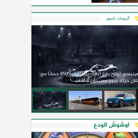
ألبومات الصور
لأول مرة.. مصر
هينيسي تطرح طراز (بلاك بيرد) بقوة 850 حصانًا مع
اقل حركة يدوي ومن دون شاشات
2026)
اوشوش الودع