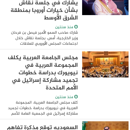
يشارك في جلسة نقاش
بشأن خيارات أوروبا بمنطقة
الشرق الأوسط
منذ سنتين
شارك صاحب السمو الأمير فيصل بن فرحان
وزير الخارجية، أمس، بجلسة نقاش خلال
اجتماعات المجلس الأوروبي للعلاقات
الخارجية في مدريد تحت عنوان "الحروب
وحروب الظل: ما هي خيارات أوروبا بمنطقة
مجلس الجامعة العربية يكلف
الشرق ...
المجموعة العربية في
نيويورك بدراسة خطوات
تجميد مشاركة إسرائيل في
الأمم المتحدة
منذ سنتين
كلف مجلس الجامعة العربية، المجموعة
العربية في نيويورك بدراسة خطوات تجميد
مشاركة إسرائيل في الجمعية العامة للأمم
المتحدة، بسبب عدم إلتزامها بمقاصد ومبادئ
ميثاق الأمم المتحدة، وتهديدها للأمن والسلم
السعوديه توقع مذكرة تفاهم