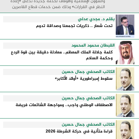
والشؤون الإسلامية والأوقاف لخدمة جديدة تدعى «إعادة
النظر في القرارات» وذلك ضمن خدمات قطاع القاصرين
بحيث تتيح للخاضعين للولاية والقائمين على ...
بقلم د. مجدي عدلي
تحت شعار .. ذكريات تجمعنا وصداقة تدوم
القبطان محمود المحمود
كلمة جلالة الملك المعظم.. معادلة دقيقة بين قوة الردع
وحكمة السلام
الكاتب الصحفي جمال حسين
سقوط إمبراطورية «أولاد الأكابر»
الكاتب الصحفي جمال حسين
الاصطفاف الوطني واجب.. ومواجهة الشائعات فريضة
الكاتب الصحفي جمال حسين
قراءة متأنية في حركة الشرطة 2026