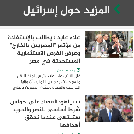
المزيد حول إسرائيل
علاء عابد : يطالب بالإستفادة
من مؤتمر "المصريين بالخارج"
وعرض الفرص الاستثمارية
المستحدثة في مصر
منذ سنتين
قال النائب علاء عابد رئيس لجنة النقل
والمواصلات بمجلس النواب ، أن وزارة
الخارجية والهجرة وشئون المصرين بالخارج
لديها ملفات هامه في ظل الصراعات الى
تشهدها المنطقة مثمنا دور الوزراة بشأن ،
نتنياهو: القضاء على حماس
المشكلة ...
شرط أساسى للنصر والحرب
ستنتهى عندما نحقق
أهدافها