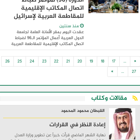
الدورة (96) لمؤتمر ضباط
اتصال المكاتب الإقليمية
للمقاطعة العربية لإسرائيل
منذ سنتين
عقدت اليوم بمقر الأمانة العامة لجامعة
الدول العربية أعمال المؤتمر الـ96 لضباط
اتصال المكاتب الإقليمية للمقاطعة العربية
لـ"إسرائيل"، وذلك تنفيذًا لقرارات مجالس
جامعة الدول العربية على مستوى القمة ...
26
25
24
23
22
21
20
19
18
17
...
«
»
...
27
مقالات وكتاب
القبطان محمود المحمود
إعادة النظر في القرارات
نهاية الشهر الماضي قرأت خبراً عن تطوير وزارة العدل