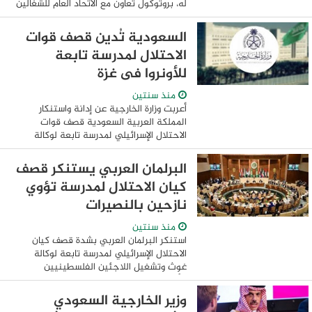
له، بروتوكول تعاون مع الاتحاد العام للشغالين
بالمغرب وذلك علي هامش مشاركة النقابة
فاعليات مؤتمر منظمة العمل ...
السعودية تُدين قصف قوات
الاحتلال لمدرسة تابعة
للأونروا فى غزة
منذ سنتين
أعربت وزارة الخارجية عن إدانة واستنكار
المملكة العربية السعودية قصف قوات
الاحتلال الإسرائيلي لمدرسة تابعة لوكالة
غوث وتشغيل اللاجئين الفلسطينيين
(الأونروا)، تؤوي النازحين المدنيين في مخيم
البرلمان العربي يستنكر قصف
...
كيان الاحتلال لمدرسة تؤوي
نازحين بالنصيرات
منذ سنتين
استنكر البرلمان العربي بشدة قصف كيان
الاحتلال الإسرائيلي لمدرسة تابعة لوكالة
غوث وتشغيل اللاجئين الفلسطينيين
"الأونروا"، والتي تؤوي آلاف النازحين المدنيين
في مخيم النصيرات وسط قطاع غزة، ما أسفر
وزير الخارجية السعودي
عن ...