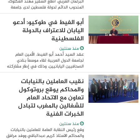
البرلمان العربي، أطلع السفير مهند العكلوك،
المندوب الدائم لدولة فلسطين لدى جامعة
الدول العربية، لجنة فلسطين في البرلمان
العربي على نتائج الدورة غير العادية لمجلس
أبو الغيط في طوكيو: أدعو
...
اليابان للاعتراف بالدولة
الفلسطينية
منذ سنتين
عقد السيد أحمد أبو الغيط، الأمين العام
لجامعة الدول العربية لقاء موسعاً بنادي
الصحافيين اليابانيين، وذلك في إطار مشاركته
في أعمال الدورة الخامسة للمنتدى الاقتصادي
العربي الياباني المنعقدة في طوكيو ...
نقيب العاملين بالنيابات
والمحاكم يوقع بروتوكول
تعاون مع الاتحاد العام
للشغالين بالمغرب لتبادل
الخبرات الفنية
منذ سنتين
وقع رئيس النقابة العامة للعاملين بالنيابات
والمحاكم الاستاذ كريم عبدالباقي ووفد مرافق