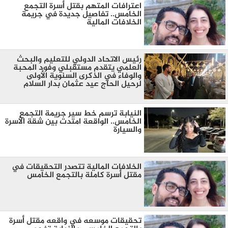
اعترافات المتهم بقتل أسرة التجمع
الخامس.. تفاصيل جديدة في جريمة
الخلافات المالية
رئيس الاتحاد الدولي للتعليم والبحث
العلمي يتقدم مستقبلي وفود المحبة
والوفاء في الذكرى السنوية الأولى
لرحيل الحاج عيد عثمان بدار السلام
النيابة ترسم خط سير جريمة التجمع
الخامس.. الواقعة امتدت بين شقة الأسرة
والسيارة
الخلافات المالية تتصدر التحقيقات في
مقتل أسرة كاملة بالتجمع الخامس
تحقيقات موسعه في واقعه مقتل أسرة