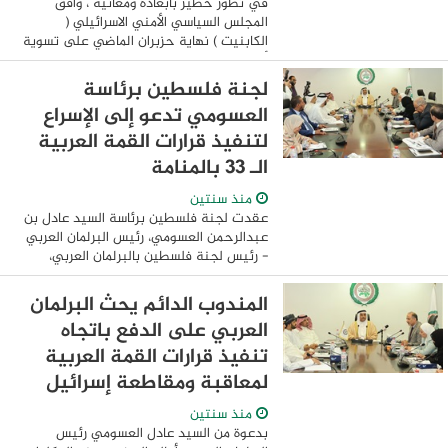
في تطور خطير بأبعاده ومعانيه ، وافق
المجلس السياسي الأمني الاسرائيلي (
الكابنيت ) نهاية حزبران الماضي على تسوية
أوضاعخمس بؤر استيطانية كان المستوطنون
قد شنوا منها 35 هجوما ضد الفلسطينيين
لجنة فلسطين برئاسة
خلال العام ...
العسومي تدعو إلى الإسراع
لتنفيذ قرارات القمة العربية
الـ 33 بالمنامة
منذ سنتين
عقدت لجنة فلسطين برئاسة السيد عادل بن
عبدالرحمن العسومي، رئيس البرلمان العربي
- رئيس لجنة فلسطين بالبرلمان العربي،
ومشاركة مندوب دولة فلسطين لدى جامعة
الدول العربية مهند العكلوك، اجتماعها
المندوب الدائم يحث البرلمان
الخامس ...
العربي على الدفع باتجاه
تنفيذ قرارات القمة العربية
لمعاقبة ومقاطعة إسرائيل
منذ سنتين
بدعوة من السيد عادل العسومي رئيس