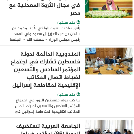
...
في مجال الثروة المعدنية مع
مصر
منذ سنتين
رأس صاحب السمو الملكي الأمير محمد بن
سلمان بن عبدالعزيز آل سعود ولي العهد
رئيس مجلس الوزراء - حفظه الله -، الجلسة
التي عقدها مجلس الوزراء، اليوم، في جدة.
وفي مستهل الجلسة، توجه سموه بالحمد
المندوبية الدائمة لدولة
والشكر ...
فلسطين تشارك في اجتماع
المؤتمر السادس والتسعين
لضباط اتصال المكاتب
الإقليمية لمقاطعة إسرائيل
منذ سنتين
شاركت دولة فلسطين اليوم في اجتماع
المؤتمر السادس والتسعين لضباط اتصال
المكاتب الاقليمية لمقاطعة إسرائيل في
الدول العربية، والذي يعقد بمقر جامعة الدول
العربية على مدار يومين؛ حيث تمت مناقشة
الجامعة العربية تستضيف
البنود ...