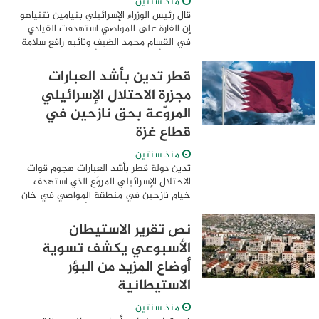
منذ سنتين
قال رئيس الوزراء الإسرائيلي بنيامين نتنياهو
إن الغارة على المواصي استهدفت القيادي
في القسام محمد الضيف ونائبه رافع سلامة
ولكن لا أعلم مصيرهما. وأضاف خلال مؤتمر
صحفى، أن تحقيق النصر على حماس شرط ...
قطر تدين بأشد العبارات
مجزرة الاحتلال الإسرائيلي
المروّعة بحق نازحين في
قطاع غزة
منذ سنتين
تدين دولة قطر بأشد العبارات هجوم قوات
الاحتلال الإسرائيلي المروّع الذي استهدف
خيام نازحين في منطقة المواصي في خان
يونس جنوبي قطاع غزة، وأدى إلى استشهاد
وإصابة مئات المدنيين العزّل، وتعدّه مجزرة ...
نص تقرير الاستيطان
الأسبوعي يكشف تسوية
أوضاع المزيد من البؤر
الاستيطانية
منذ سنتين