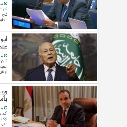
من
شارك 
في اج
انطون
أبو
على
من
أدان 
كيا EV9 GT للباحثين عن متعة قيادة السيار
العبا
العائلية
لبنان
وزي
بأم
من
أكد و
الإدا
عام، 