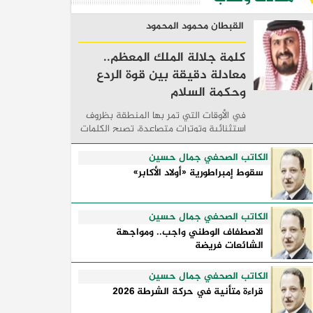
القبطان محمود المحمود
كلمة جلالة الملك المعظم..
معادلة دقيقة بين قوة الردع
وحكمة السلام
في الأوقات التي تمر بها المنطقة بظروف
استثنائية وتوترات متصاعدة، تصبح الكلمات
السياسية أكثر من مجرد مواقف معلنة؛ فهي
تكشف طريقة تفكير الدول، وكيفية إدارتها
الكاتب الصحفي جمال حسين
للأزمات، والحدود التي تفصل بين القوة ...
سقوط إمبراطورية «أولاد الأكابر»
الكاتب الصحفي جمال حسين
الاصطفاف الوطني واجب.. ومواجهة
الشائعات فريضة
الكاتب الصحفي جمال حسين
قراءة متأنية في حركة الشرطة 2026