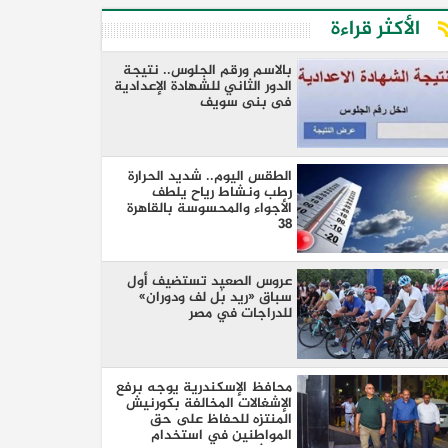
الأكثر قراءة
بالاسم ورقم الجلوس.. نتيجة
الدور الثاني للشهادة الإعدادية
فى بنى سويف
الطقس اليوم.. شديد الحرارة
رطب ونشاط رياح يلطف
الأجواء والمحسوسة بالقاهرة
38
عروس الصعيد تستضيف أول
سباق «ريد بُل لف ودوران»
للدراجات في مصر
محافظ الإسكندرية يوجه برفع
الإشغالات المخالفة بكورنيش
المنتزه للحفاظ على حق
المواطنين في استخدام