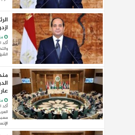
الر
ازدو
من
أكد ا
والتح
الشرق
مند
الد
عار
من
أكد ا
العرب
مسبو
الإنسا