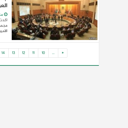
الع
من
اكدت 
مجموع
الامي
14
13
12
11
10
...
«