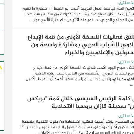
ذ سنتين
لامين العام لجامعة الدول العربية أحمد ابو الغيط ان خطورة ما تقوم
رائيل ضد سكان قطاع غزة، ومساعيها لافراغه من سكانه وسط عجز
من المجتمع الدولي، مستمر منذ اكثر من عام مترافقاً مع عجز ...
لاق فعاليات النسخة الأولى من قمة الإبداع
علامي للشباب العربي بمشاركة واسعة من
ئولين والإعلاميين والخبراء
ذ سنتين
ت ، صباح اليوم الأحد، فعاليات النسخة الأولى من قمة الإبداع
امي للشباب العربي، المُنعقدة في القاهرة تحت رعاية الدكتور
 مدبولي، رئيس مجلس الوزراء، والسفير أحمد أبو الغيط، الأمين
...
كلمة الرئيس السيسى خلال قمة "بريكس
" بمدينة قازان بروسيا الاتحادية
ذ سنتين
س السيسى يؤكد أهمية تعظيم الاستفادة من بنوك التنمية متعددة
اف لتكون أكثر قدرة على تعزيز نفاذ الدول النامية للتمويل الميسر. أكد
س عبد الفتاح السيسى، أنه لا يمكن أن نتحدث عن الأزمات ...