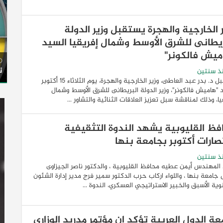
 الخارجية والهجرة يستقبل وزير الدولة
ريطانى للشرق الأوسط وشمال إفريقيا السيد
ميش فالكونر"
ت
ذ سنتين
استقبل د. بدر عبد العاطى، وزير الخارجية والهجرة، يوم الثلاثاء 15 أكتوبر
 "هاميش فالكونر"، وزير الدولة البريطانى للشرق الأوسط وشمال
يا، وذلك لمناقشة سبل تعزيز العلاقات الثنائية والتشاور ...
فظ القليوبية يشهد الندوة التثقيفية
تصارات أكتوبر بجامعة بنها
ذ سنتين
لمهندس أيمن عطيه محافظ القليوبية ، والدكتور ناصر الجيزاوى
جامعة بنها ، واللواء اركاب حرب الدكتور سمير فرج مدير إدارة الشئون
وية الأسبق والخبير الاستراتيجي العسكري، الندوة ...
ة الدول العربية تؤكد ان مؤتمر مدريد الوزاري