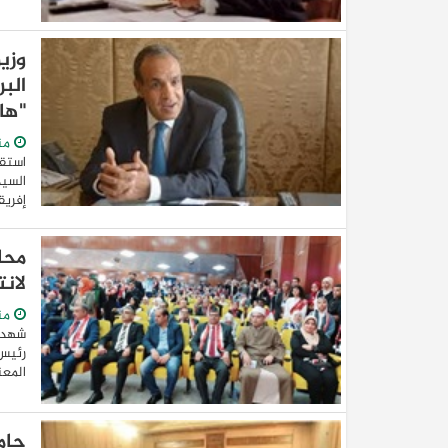
وزير
الب
"ها
من
السيد
إفريق
محا
لان
من
شهد ا
رئيس 
المعن
جامع