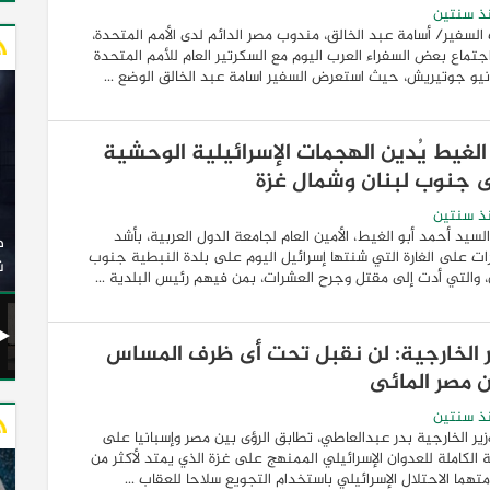
ذ سنتين
السفير/ أسامة عبد الخالق، مندوب مصر الدائم لدى الأمم المتحدة،
تماع بعض السفراء العرب اليوم مع السكرتير العام للأمم المتحدة
يو جوتيريش، حيث استعرض السفير اسامة عبد الخالق الوضع ...
 الغيط يُدين الهجمات الإسرائيلية الوحشية
 جنوب لبنان وشمال غزة
ذ سنتين
وزير النقل يدشن 20 أتوبيسًا جديدًا مكيفًا من إنتاج شركة
السيد أحمد أبو الغيط، الأمين العام لجامعة الدول العربية، بأشد
ات الكهربائية
النصر للسيارات إلى شركة الاتحاد العربي للنقل البري
رات على الغارة التي شنتها إسرائيل اليوم على بلدة النبطية جنوب
(السوبرجيت)
ن
، والتي أدت إلى مقتل وجرح العشرات، بمن فيهم رئيس البلدية ...
ر الخارجية: لن نقبل تحت أى ظرف المساس
ن مصر المائى
ذ سنتين
زير الخارجية بدر عبدالعاطي، تطابق الرؤى بين مصر وإسبانيا على
نة الكاملة للعدوان الإسرائيلي الممنهج على غزة الذي يمتد لأكثر من
متهما الاحتلال الإسرائيلي باستخدام التجويع سلاحا للعقاب ...