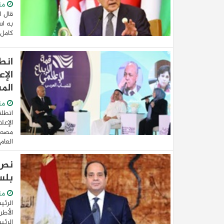
من
قال ا
به اس
كامل 
انط
الإ
المس
من
انطلق
الإعل
مصطفى
العام 
نص 
بلس
من
الرئي
الأطر
الرئي