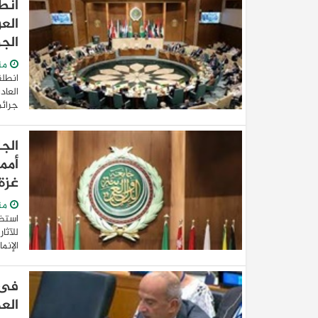
انط
الع
الج
من
انطلق
العاد
جرائم
الج
أمم
غزة
من
استضا
للآثا
الإنم
فى 
الع