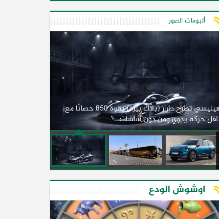
ألبومات الصور
لأول مرة.. مصر
هينيسي تطرح طراز (بلاك بيرد) بقوة 850 حصانًا مع
اقل حركة يدوي ومن دون شاشات
2026)
اوشوش الودع