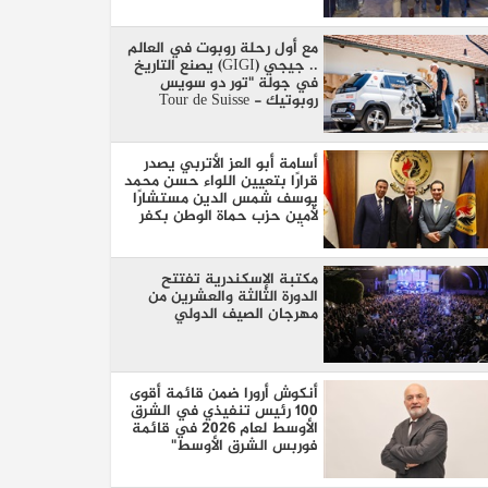
الممشى
مع أول رحلة روبوت في العالم
.. جيجي (GIGI) يصنع التاريخ
في جولة "تور دو سويس
روبوتيك - Tour de Suisse
Robotique"
أسامة أبو العز الأتربي يصدر
قرارًا بتعيين اللواء حسن محمد
يوسف شمس الدين مستشارًا
لأمين حزب حماة الوطن بكفر
الشيخ
مكتبة الإسكندرية تفتتح
الدورة الثالثة والعشرين من
مهرجان الصيف الدولي
أنكوش أرورا ضمن قائمة أقوى
100 رئيس تنفيذي في الشرق
الأوسط لعام 2026 في قائمة
فوربس الشرق الأوسط"