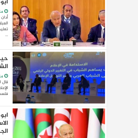
أبو 
من
أدان 
العبا
...
حيد
الش
من
قال ا
الإعل
فلسطي
ابو
الا
الج