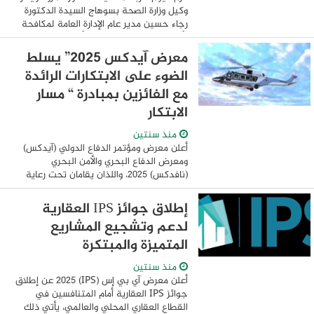
وكيل وزارة الصحة بسوهاج السيدة الدكتورة
رجاء حسين مدير عام الإدارة العامة لمكافحة
الأمراض المتوطنة ونواقل الأمراض بمديريه
الصحة بسوهاج وذلك لتميز ...
معرض آيدكس 2025” يسلط
الضوء على الابتكارات الرائدة
مع الفائزين بمبادرة “ مسار
الابتكار
منذ سنتين
أعلن معرض ومؤتمر الدفاع الدولي (آيدكس)
ومعرض الدفاع البحري والأمن البحري
(نافدكس) 2025، واللذان يقامان تحت رعاية
صاحب السمو الشيخ محمد بن زايد آل نهيان،
رئيس دولة الإمارات العربية المتحدة، عن ...
إطلاق جوائز IPS العقارية
لدعم وتشجيع المشاريع
المتميزة والمبتكرة
منذ سنتين
أعلن معرض آي بي إس (IPS) 2025 عن إطلاق
جوائز IPS العقارية أمام المتنافسين في
القطاع العقاري المحلي والعالمي، يأتي ذلك