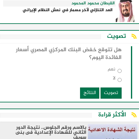
القبطان محمود المحمود
العد التنازلي لآخر مسمار في نعش النظام الإيراني
تصويت
هل تتوقع خفض البنك المركزي المصري أسعار
الفائدة اليوم؟
نعم
لا
تصويت
النتائج
الأكثر قراءة
بالاسم ورقم الجلوس.. نتيجة الدور
الثاني للشهادة الإعدادية فى بنى
سويف