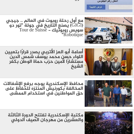
مع أول رحلة روبوت في العالم .. جيجي
(GIGI) يصنع التاريخ في جولة "تور دو
سويس روبوتيك - Tour de Suisse
Robotique"
أسامة أبو العز الأتربي يصدر قرارًا بتعيين
اللواء حسن محمد يوسف شمس الدين
مستشارًا لأمين حزب حماة الوطن بكفر
الشيخ
محافظ الإسكندرية يوجه برفع الإشغالات
المخالفة بكورنيش المنتزه للحفاظ على
حق المواطنين في استخدام الممشى
مكتبة الإسكندرية تفتتح الدورة الثالثة
والعشرين من مهرجان الصيف الدولي