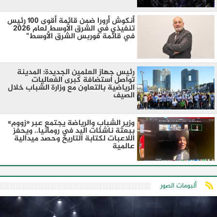
أنكوش أرورا ضمن قائمة أقوى 100 رئيس
تنفيذي في الشرق الأوسط لعام 2026
في قائمة فوربس الشرق الأوسط"
رئيس جهاز العلمين الجديدة: المدينة
تواصل استضافة كبرى الفعاليات
الرياضية بالتعاون مع وزارة الشباب خلال
الصيف
وزير الشباب والرياضة يجتمع عبر «زووم»
ببعثة ناشئات اليد في رومانيا.. ويحفز
اللاعبات لكتابة التاريخ وحصد ميدالية
عالمية
ألبومات الصور