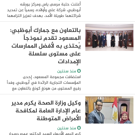
أعلنت حلبة مرسى ياس ومركز بورشه
أبوظبي، شركة علي وأولاده، رسمياً عن تمديد
شراكتهما طويلة الأمد، بهدف تعزيز التزامهما
المشترك بتقديم تجارب ذات مستوى عالمي
في مجال السيارات بالعاصمة أبوظبي.
بالتعاون مع جمارك أبوظبي:
ويساهم ...
المسعود تقدم نموذجاً
يُحتذى به لأفضل الممارسات
على مستوى سلسلة
الإمدادات
منذ سنتين
استضافت مجموعة المسعود، إحدى
المؤسسات التجارية الرائدة في أبوظبي، وفداً
رفيع المستوى من هونغ كونغ بالتعاون مع
جمارك الإمارات وجمارك أبوظبي والهيئة
الاتحادية للضرائب. وتم في إطار الزيارة تسليط
وكيل وزارة الصحة يكرم مدير
الضوء ...
عام الإدارة العامة لمكافحة
الأمراض المتوطنة
منذ سنتين
كرم اليوم الأربعاء السيد الدكتور عمرو دويدار