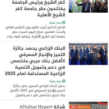
كفر الشيخ ورئيس الجامعة
يفتتحون مقر جامعة كفر
الشيخ الأهلية
منذ سنة
افتتح الدكتور أيمن عاشور وزير التعليم العالي
والبحث العلمي، صباح اليوم السبت، مقر
جامعة كفر الشيخ الأهلية، يُرافقه اللواء علاء
عبدالمعطي محافظ كفر الشيخ، والدكتور
عبدالرازق دسوقي رئيس جامعة كفر ...
البنك الزراعي يحصد جائزة
التميز والإنجاز المصرفي
كأفضل بنك عربي متخصص
في دعم وتمويل التنمية
الزراعية المستدامة لعام 2025
منذ سنة
حصل البنك الزراعي المصري على جائزة
التميز والإنجاز المصرفي في 2025، كأفضل
بنك عربي متخصص في دعم وتمويل
التنمية الزراعية المستدامة، وذلك تتويجاً
لجهود البنك في دعم وتمويل القطاع
شركة «AlSultan Hyper