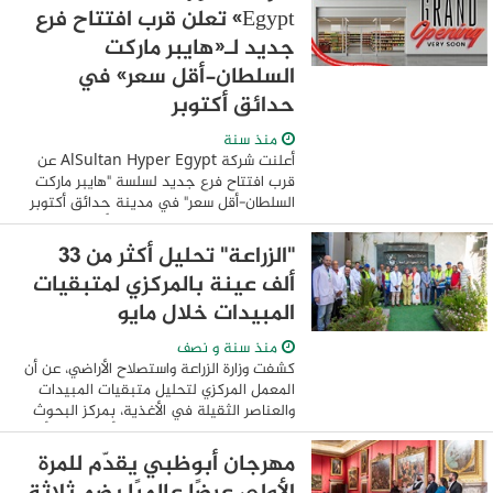
الزراعي والقطاعات ...
Egypt» تعلن قرب افتتاح فرع
جديد لـ«هايبر ماركت
السلطان-أقل سعر» في
حدائق أكتوبر
منذ سنة
أعلنت شركة AlSultan Hyper Egypt عن
قرب افتتاح فرع جديد لسلسة "هايبر ماركت
السلطان-أقل سعر" في مدينة حدائق أكتوبر
على مساحة 1100 متر، وهو ما يأتي ضمن
خطة توسعية للشركة في مدينة 6 أكتوبر،
"الزراعة" تحليل أكثر من 33
والتي تهدف ...
ألف عينة بالمركزي لمتبقيات
المبيدات خلال مايو
منذ سنة و نصف
كشفت وزارة الزراعة واستصلاح الأراضي، عن أن
المعمل المركزي لتحليل متبقيات المبيدات
والعناصر الثقيلة في الأغذية، بمركز البحوث
الزراعية، قد انتهي من تحليل أكثر من 33 ألف
عينة من السلع الغذائية من ...
مهرجان أبوظبي يقدّم للمرة