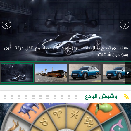
هينيسي تطرح طراز (بلاك بيرد) بقوة 850 حصانًا مع ناقل حركة يدوي
ومن دون شاشات
اوشوش الودع