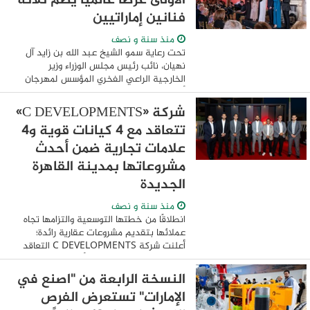
الأولى عرضًا عالميًا يضم ثلاثة
فنانين إماراتيين
منذ سنة و نصف
تحت رعاية سمو الشيخ عبد الله بن زايد آل
نهيان، نائب رئيس مجلس الوزراء وزير
الخارجية الراعي الفخري المؤسس لمهرجان
أبوظبي.، وبرعاية سمو الشيخة شمسة بنت
حمدان بن محمد آل نهيان، قدّم مهرجان
شركة «C DEVELOPMENTS»
أبوظبي ...
تتعاقد مع 4 كيانات قوية و4
علامات تجارية ضمن أحدث
مشروعاتها بمدينة القاهرة
الجديدة
منذ سنة و نصف
انطلاقًا من خطتها التوسعية والتزامها تجاه
عملائها بتقديم مشروعات عقارية رائدة؛
أعلنت شركة C DEVELOPMENTS التعاقد
مع 4 كيانات قوية لتنفيذ أعمال متنوعة
بأحدث مشروعاتها في مدينة القاهرة
النسخة الرابعة من "اصنع في
الجديدة، وشملت ...
الإمارات" تستعرض الفرص