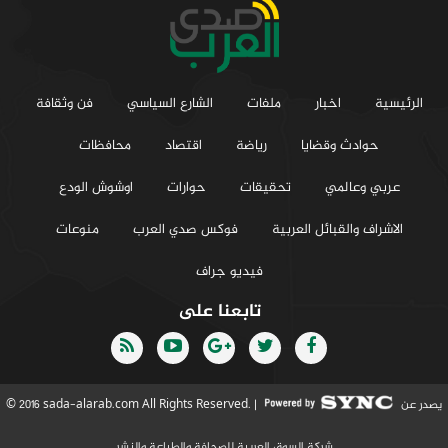
الرئيسية
اخبار
ملفات
الشارع السياسي
فن وثقافة
حوادث وقضايا
رياضة
اقتصاد
محافظات
عربي وعالمي
تحقيقات
حوارات
اوشوش الودع
الاشراف والقبائل العربية
فوكس صدي العرب
منوعات
فيديو جراف
تابعنا على
يصدر عن
© 2016 sada-alarab.com All Rights Reserved. |
شركة السوق العربية للصحافة والطباعة والنشر