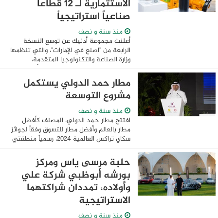
الاستثمارية لـ 12 قطاعاً
صناعياً استراتيجياً
منذ سنة و نصف
أعلنت مجموعة أدنيك عن توسع النسخة
الرابعة من "اصنع في الإمارات"، والتي تنظمها
وزارة الصناعة والتكنولوجيا المتقدمة،
وبالتعاون مع وزارة الثقافة، ومكتب أبوظبي
للاستثمار، ومجموعة أدنوك، ومجموعة أدنيك،
مطار حمد الدولي يستكمل
...
مشروع التوسعة
منذ سنة و نصف
افتتح مطار حمد الدولي، المصنف كأفضل
مطار بالعالم وأفضل مطار للتسوق وفقاً لجوائز
سكاي تراكس العالمية 2024، رسمياً منطقتي
الكونكورس (D) و(E) ، مما يمثل علامة بارزة
في مسيرة توسعته وزيادة طاقته ...
حلبة مرسى ياس ومركز
بورشه أبوظبي شركة علي
وأولاده، تمددان شراكتهما
الاستراتيجية
منذ سنة و نصف