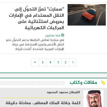
ضمن أجندة فعاليات الدورة ال 21 من المعرض
والتي من المقرر عقدها خلال الفترة من ...
"سمارت" تعزّز التحوُّل إلى
النقل المستدام في الإمارات
بعروض استثنائية على
المركبات الكهربائية
منذ سنتين
في مبادرة تعكس التزامها بدعم التحوُّل نحو
النقل الأخضر وتعزيز الاستدامة في دولة
الإمارات العربية المتحدة، أعلنت شركة
"سمارت"، العلامة التجارية المرموقة في عالم
السيارات، عن إطلاق عروض مبتكرة ومرنة ...
»
5
4
3
2
1
مقالات وكتاب
القبطان محمود المحمود
كلمة جلالة الملك المعظم.. معادلة دقيقة