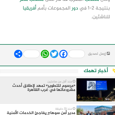
بنتيجة 2-1 في
دور
المجموعات بأمم
أفريقيا
للناشئين.
Share
WhatsApp
Twitter
Facebook
إرسل لصديق
أخبار تهمك
منذ أقل من ساعتين
«مرسوم للتطوير» تمهد لإطلاق أحدث
مشروعاتها في غرب القاهرة
منذ 33 دقيقة
مدير أمن سوهاج يفاجئ الخدمات الأمنية