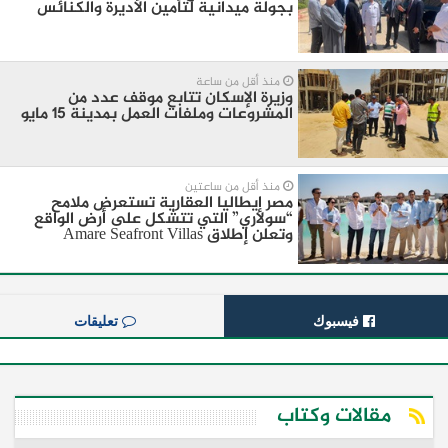
بجولة ميدانية لتأمين الأديرة والكنائس
منذ أقل من ساعة
وزيرة الإسكان تتابع موقف عدد من
المشروعات وملفات العمل بمدينة 15 مايو
منذ أقل من ساعتين
مصر إيطاليا العقارية تستعرض ملامح
“سولاري” التي تتشكل على أرض الواقع
وتعلن إطلاق Amare Seafront Villas
فيسبوك
تعليقات
مقالات وكتاب