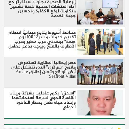
الرعاية الصحية بجنوب سيناء تراجع
أداء المنشات الصحية خطة تشغيل
متكاملة لرفع الكفاءة وتحسين
جودة الخدمة
محافظ أسيوط يتابع ميدانيًا انتظام
تقديم خدمات مبادرة "100 يوم
صحة" بوحدتي عرب مطير وعرب
الأطاولة بالفتح ويوجه بدعم معامل
التحاليل
مصر إيطاليا العقارية تستعرض
ملامح “سولاري” التي تتشكل على
أرض الواقع وتعلن إطلاق Amare
Seafront Villas
"إسحق" يكرم عاملين بشركة ميناء
القاهرة الجوي لسرعة استجابتهما
وإنقاذ حياة طفل بمطار القاهرة
الدولي