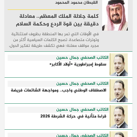
القبطان محمود المحمود
كلمة جلالة الملك المعظم.. معادلة
دقيقة بين قوة الردع وحكمة السلام
في الأوقات التي تمر بها المنطقة بظروف استثنائية
وتوترات متصاعدة، تصبح الكلمات السياسية أكثر من
مجرد مواقف معلنة؛ فهي تكشف طريقة تفكير الدول،
وكيفية إدارتها للأزمات، والحدود التي تفصل بين القوة
...
الكاتب الصحفي جمال حسين
سقوط إمبراطورية «أولاد الأكابر»
الكاتب الصحفي جمال حسين
الاصطفاف الوطني واجب.. ومواجهة الشائعات فريضة
الكاتب الصحفي جمال حسين
قراءة متأنية في حركة الشرطة 2026
الكاتب الصحفي جمال حسين