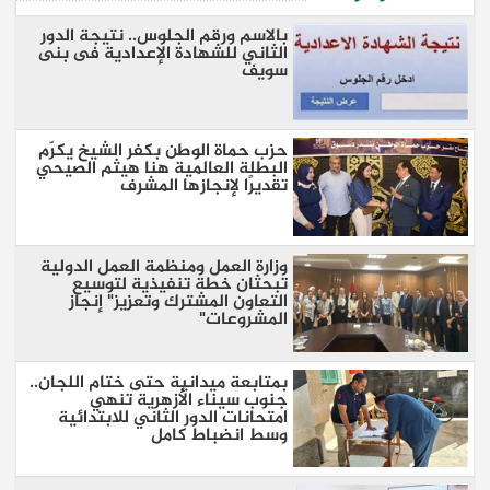
بالاسم ورقم الجلوس.. نتيجة الدور
الثاني للشهادة الإعدادية فى بنى
سويف
حزب حماة الوطن بكفر الشيخ يكرّم
البطلة العالمية هنا هيثم الصيحي
تقديرًا لإنجازها المشرف
وزارة العمل ومنظمة العمل الدولية
تبحثان خطة تنفيذية لتوسيع
التعاون المشترك وتعزيز" إنجاز
المشروعات"
بمتابعة ميدانية حتى ختام اللجان..
جنوب سيناء الأزهرية تنهي
امتحانات الدور الثاني للابتدائية
وسط انضباط كامل