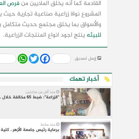
القادمة كما أنه يخلق الملايين من
فرص الع
المشروع نواة زراعية صناعية تجارية حيث
والأسواق بما يخلق مجتمع حديث متكامل 
للبيئه
ينتج اجود انواع المنتجات الزراعية.
Share
WhatsApp
Twitter
Facebook
إرسل لصديق
أخبار تهمك
منذ أقل من ساعتين
"الزراعة": ضبط 65 مخالفة خلال حملات التفتيش على مراكز بيع وتداول المستحضرات البيطرية في يوليو
منذ ساعة
برعاية رئيس جامعة الأزهر.. كلية