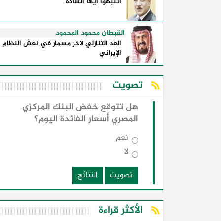
انتبهوا ايها السادة
القبطان محمود المحمود
العد التنازلي لآخر مسمار في نعش النظام
الإيراني
تصويت
هل تتوقع خفض البنك المركزي
المصري أسعار الفائدة اليوم؟
نعم
لا
تصويت
النتائج
الأكثر قراءة