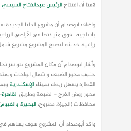
لافتا أن افتتاح
الرئيس عبدالفتاح السيسي
ل
واضاف ابوصدام أن مشروع الدلتا الجديدة سيضم نحو 2.2
بانتاجية تفوق مثيلاتها في الأراضي الزراعية
زراعية حديثه ليصبح المشروع مشروع شامل 
وأشار ابوصدام أن مكان المشروع هو سر نج
جنوب محور الضبعه و شمال الواحات ويم
القطاره يسهل ربطه بميناء
الإسكندرية
وبمط
محور روض الفرج - الضبعة وطريق
القاهرة
محافظات (الجيزة، مطروح،
البحيرة
،
والفيوم
.
واكد أبوصدام أن المشروع سوف يساهم ف