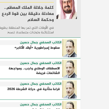
كلمة جلالة الملك المعظم..
معادلة دقيقة بين قوة الردع
وحكمة السلام
في الأوقات التي تمر بها المنطقة بظرو
استثنائية وتوترات متصاعدة، تصبح
الكلمات السياسية أكثر من مجرد مواقف
معلنة؛ فهي تكشف طريقة تفكير الدول،
الكاتب الصحفي جمال حسين
وكيفية إدارتها للأزمات، والحدود التي
سقوط إمبراطورية «أولاد الأكابر»
تفصل بين القوة ...
الكاتب الصحفي جمال حسين
الاصطفاف الوطني واجب.. ومواجهة
الشائعات فريضة
الكاتب الصحفي جمال حسين
قراءة متأنية في حركة الشرطة 2026
الكاتب الصحفي جمال حسين