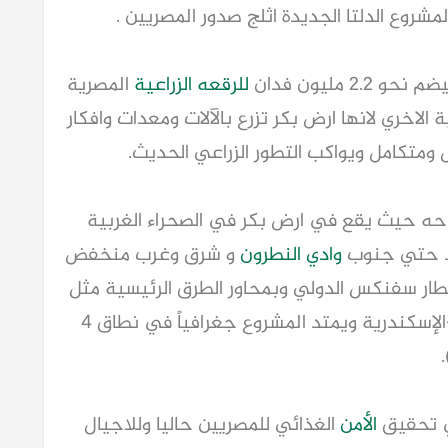
مشروع الدلتا الجديدة اثلج صدور المصريين .
 مليون فدان
للرقعه الزراعية
المصرية
 الاخري لانها ارض بكر تزرع بالآلات ومعدات وافكار
ومتكامل ويواكب التطور الزراعي الحديث.
احه حيث يقع في ارض بكر في الصحراء الغربية
تد حتي جنوب
وادي النطرون
و شرق وغرب منخفض
ار سفنكس الدولي وبمحاور الطرق الرئيسية
مثل
-الإسكندرية ويمتد المشروع جغرافياً في نطاق 4
)
ي تحقيق
الأمن
الغذائي للمصريين حاليا وللاجيال