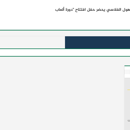
لهول الفلاسي يحضر حفل افتتاح "دورة ألعاب
ف