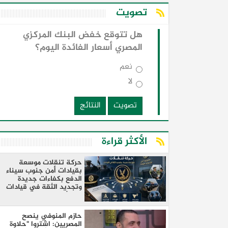
تصويت
هل تتوقع خفض البنك المركزي
المصري أسعار الفائدة اليوم؟
نعم
لا
تصويت
النتائج
الأكثر قراءة
حركة تنقلات موسعة
بقيادات أمن جنوب سيناء
الدفع بكفاءات جديدة
وتجديد الثقة في قيادات
البحث والمرور
​حازم المنوفي ينصح
المصريين: اشتروا "حلاوة