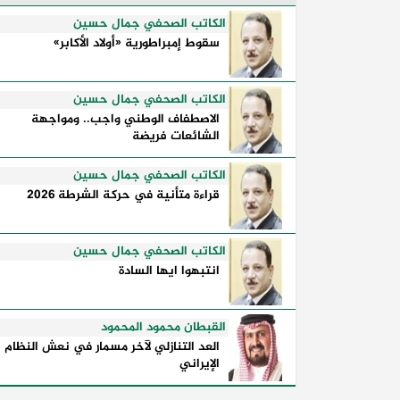
الكلمات السياسية أكثر من مجرد مواقف
معلنة؛ فهي تكشف طريقة تفكير الدول،
الكاتب الصحفي جمال حسين
وكيفية إدارتها للأزمات، والحدود التي
سقوط إمبراطورية «أولاد الأكابر»
تفصل بين القوة ...
الكاتب الصحفي جمال حسين
الاصطفاف الوطني واجب.. ومواجهة
الشائعات فريضة
الكاتب الصحفي جمال حسين
قراءة متأنية في حركة الشرطة 2026
الكاتب الصحفي جمال حسين
انتبهوا ايها السادة
القبطان محمود المحمود
العد التنازلي لآخر مسمار في نعش النظام
الإيراني