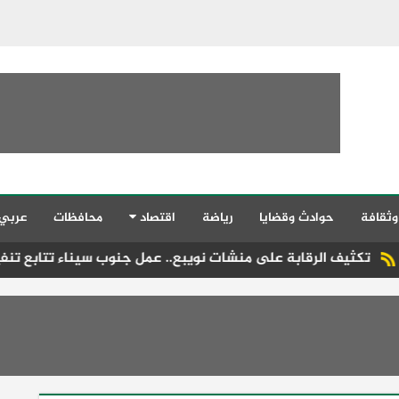
وثقافة
حوادث وقضايا
رياضة
اقتصاد
محافظات
عربي
 الرقابة على منشات نويبع.. عمل جنوب سيناء تتابع تنفيذ قانون ال