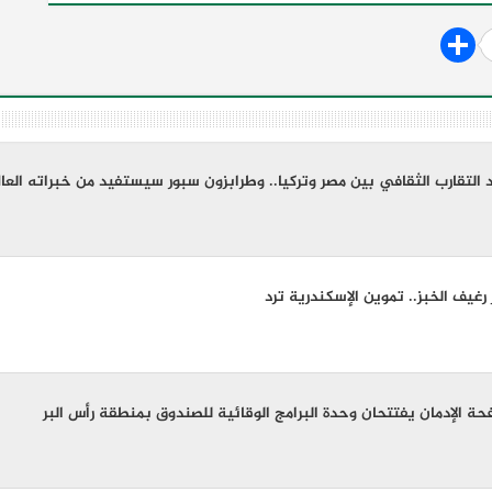
التقارب الثقافي بين مصر وتركيا.. وطرابزون سبور سيستفيد من خبراته العا
رغيف الخبز.. تموين الإسكندرية ترد
 الإدمان يفتتحان وحدة البرامج الوقائية للصندوق بمنطقة رأس البر