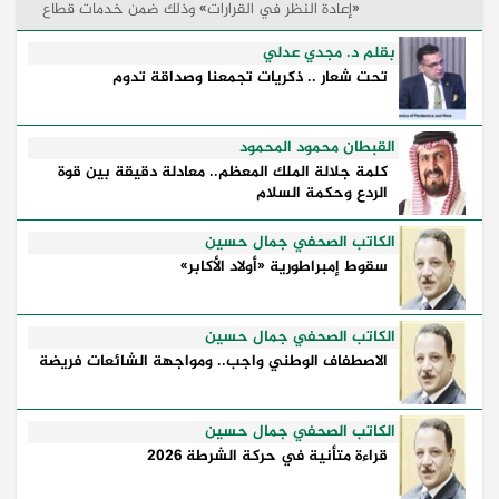
«إعادة النظر في القرارات» وذلك ضمن خدمات قطاع
القاصرين بحيث تتيح للخاضعين للولاية والقائمين على
...
بقلم د. مجدي عدلي
تحت شعار .. ذكريات تجمعنا وصداقة تدوم
القبطان محمود المحمود
كلمة جلالة الملك المعظم.. معادلة دقيقة بين قوة
الردع وحكمة السلام
الكاتب الصحفي جمال حسين
سقوط إمبراطورية «أولاد الأكابر»
الكاتب الصحفي جمال حسين
الاصطفاف الوطني واجب.. ومواجهة الشائعات فريضة
الكاتب الصحفي جمال حسين
قراءة متأنية في حركة الشرطة 2026