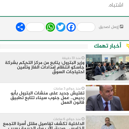
اشتباه.
Share
WhatsApp
Twitter
Facebook
إرسل لصديق
أخبار تهمك
منذ 33 دقيقة
وزير البترول: يتابع من مركز التحكم بشركة
جاسكو انتظام إمدادات الغاز وتأمين
احتياجات السوق
منذ حوالي 3 ساعات
تفتيش جديد على منشات البترول بأبو
رديس.. عمل جنوب سيناء تتابع تطبيق
قانون العمل
منذ حوالي 6 ساعات
الداخلية تكشف تفاصيل مقتل أسرة التجمع
الخامس.. صديق الأب وراء الجريمة بسبب