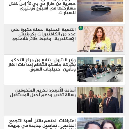
حصرية من طراز دي بي 12 إس خلال
مشاركتها في أسبوع مونتيري
للسيارات
التنمية المحلية: حملة مكبرة على
عدد من الكافتيريات بكورنيش
الإسكندرية.. وضبط طائر فلامنجو
وزير البترول: يتابع من مركز التحكم
بشركة جاسكو انتظام إمدادات الغاز
وتأمين احتياجات السوق
أسامة الأتربي: تكريم المتفوقين
رسالة تقدير ودعم لجيل المستقبل
اعترافات المتهم بقتل أسرة التجمع
الخامس.. تفاصيل جديدة في جريمة