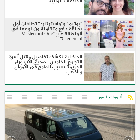
الخلافات المالية
"بوتيم" و"ماستركارد" تطلقان أول
بطاقة دفع متكاملة من نوعها في
المنطقة عبر "Mastercard One
Credential"
الداخلية تكشف تفاصيل مقتل أسرة
التجمع الخامس.. صديق الأب وراء
الجريمة بسبب الطمع في الأموال
والذهب
ألبومات الصور