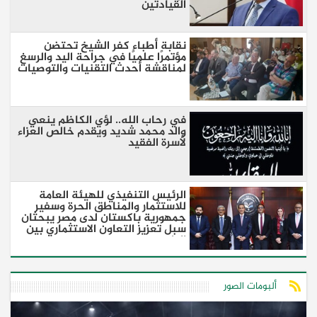
القيادتين
نقابة أطباء كفر الشيخ تحتضن
مؤتمرًا علميًا في جراحة اليد والرسغ
لمناقشة أحدث التقنيات والتوصيات
في رحاب الله.. لؤي الكاظم ينعي
والد محمد شديد ويقدم خالص العزاء
لأسرة الفقيد
الرئيس التنفيذي للهيئة العامة
للاستثمار والمناطق الحرة وسفير
جمهورية باكستان لدى مصر يبحثان
سبل تعزيز التعاون الاستثماري بين
البلدين
ألبومات الصور