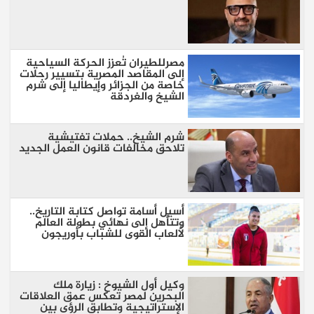
مصرللطيران تُعزز الحركة السياحية
إلى المقاصد المصرية بتسيير رحلات
خاصة من الجزائر وإيطاليا إلى شرم
الشيخ والغردقة
شرم الشيخ.. حملات تفتيشية
تلاحق مخالفات قانون العمل الجديد
أسيل أسامة تواصل كتابة التاريخ..
وتتأهل إلى نهائي بطولة العالم
لألعاب القوى للشباب بأوريجون
وكيل أول الشيوخ : زيارة ملك
البحرين لمصر تعكس عمق العلاقات
الإستراتيجية وتطابق الرؤى بين