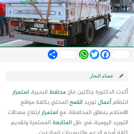
Share
WhatsApp
Twitter
Facebook
عصام النجار
أكدت الدكتورة جاكلين عازر
محافظ
البحيرة،
استمرار
انتظام
أعمال
توريد
القمح
المحلي بكافة مواقع
الاستلام بنطاق المحافظة، مع
استمرار
ارتفاع معدلات
التوريد اليومية، في ظل
المتابعة
المستمرة وتقديم
كافة أوجه الدعم والتيسيرات للمزارعين.