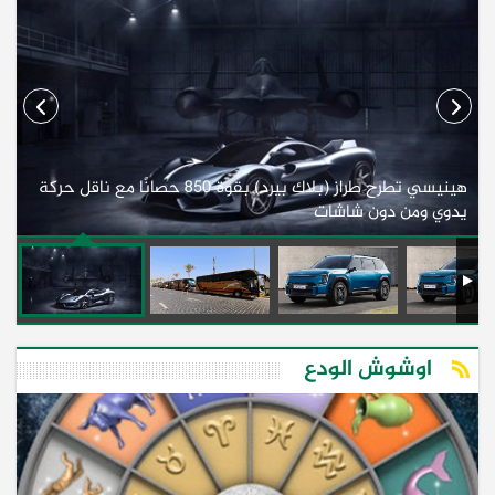
هينيسي تطرح طراز (بلاك بيرد) بقوة 850 حصانًا مع ناقل حركة
ل
يدوي ومن دون شاشات
أف
اوشوش الودع