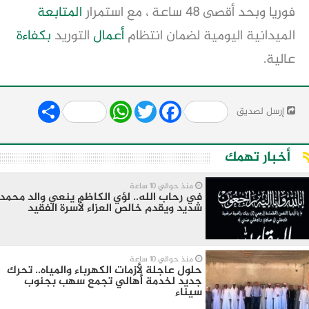
فوريا وبحد أقصى 48 ساعة ، مع استمرار
المتابعة
الميدانية اليومية لضمان انتظام
أعمال
التوريد
بكفاءة
عالية.
Share
WhatsApp
Twitter
Facebook
إرسل لصديق
أخبار تهمك
منذ حوالي 10 ساعة
في رحاب الله.. لؤي الكاظم ينعي والد محمد
شديد ويقدم خالص العزاء لأسرة الفقيد
منذ حوالي 10 ساعة
حلول عاجلة لأزمات الكهرباء والمياه.. تحرك
جديد لخدمة أهالي تجمع سهب بجنوب
سيناء