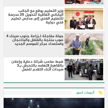
وزير التعليم يوقع مع الجانب
الياباني اتفاقية لتحويل 20 مدرسة
للتعليم الفني إلى مدارس تعليم
فني دولية
جولة مفاجئة لـزراعة جنوب سيناء 4
صوب منتجة بالفلفل والباذنجان
واستعداد مبكر للموسم الجديد
ضبط صاحب شركة دعاية وإعلان
بالقاهرة لاتهامه بالتحرش بـ3
سيدات أثناء التقدم للعمل
ألبومات الصور