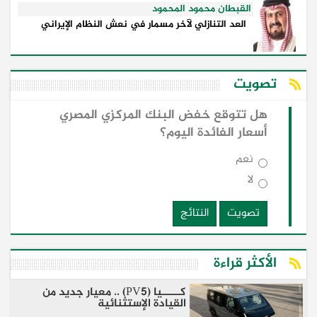
القبطان محمود المحمود
العد التنازلي لآخر مسمار في نعش النظام الإيراني
تصويت
هل تتوقع خفض البنك المركزي المصري
أسعار الفائدة اليوم؟
نعم
لا
تصويت
النتائج
الأكثر قراءة
كـــــيا (PV5) .. معيار جديد من
القيادة الإستثنائية