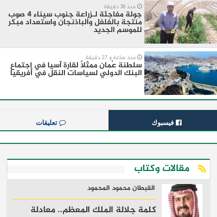
منذ 38 دقيقة
جولة مفاجئة لـزراعة جنوب سيناء 4 صوب
منتجة بالفلفل والباذنجان واستعداد مبكر
للموسم الجديد
منذ ساعة و 27 دقيقة
سلطنة عُمان ممثلًا لقارة آسيا في اجتماع
البنك الدولي لسياسات النقل في أفريقيا
فيسبوك
تعليقات
مقالات وكتاب
القبطان محمود المحمود
كلمة جلالة الملك المعظم.. معادلة