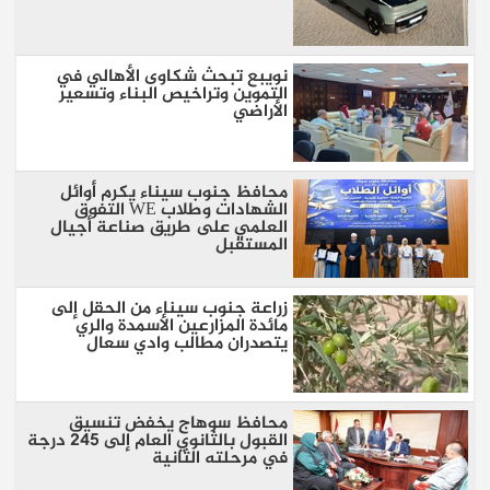
نويبع تبحث شكاوى الأهالي في
التموين وتراخيص البناء وتسعير
الأراضي
محافظ جنوب سيناء يكرم أوائل
الشهادات وطلاب WE التفوق
العلمي على طريق صناعة أجيال
المستقبل
زراعة جنوب سيناء من الحقل إلى
مائدة المزارعين الأسمدة والري
يتصدران مطالب وادي سعال
محافظ سوهاج يخفض تنسيق
القبول بالثانوي العام إلى 245 درجة
في مرحلته الثانية