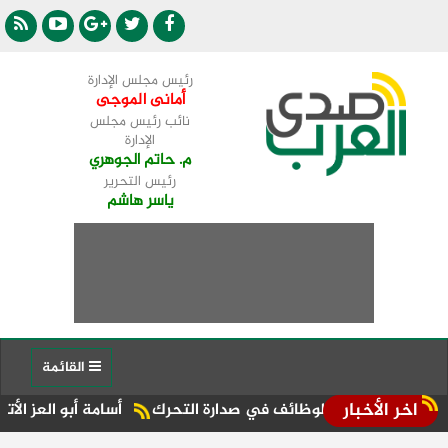
رئيس مجلس الإدارة
أمانى الموجى
نائب رئيس مجلس
الإدارة
م. حاتم الجوهري
رئيس التحرير
ياسر هاشم
القائمة
اخر الأخبار
رق والوظائف في صدارة التحرك
أسامة أبو العز الأتربي: 7 سنوات من النجاح لـ«أمورادا».. ونواصل تنفيذ رؤيتنا لتعزيز مكانة آفاق بالسوق العقارية