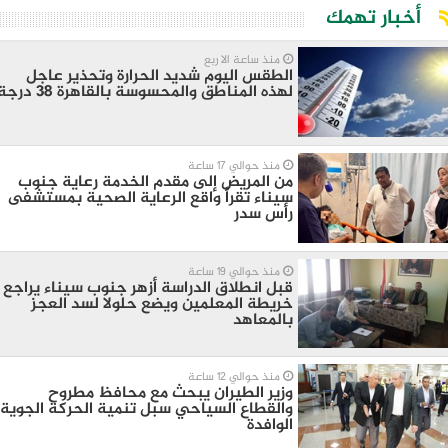
أخبار تهمك
منذ ساعة الا ربع
الطقس اليوم شديد الحرارة وتحذير عاجل
لهذه المناطق والمحسوسة بالقاهرة 38 درجة
منذ حوالي 17 ساعة
من المريض إلى مقدم الخدمة رعاية جنوب
سيناء تقرأ واقع الرعاية الصحية بمستشفى
رأس سدر
منذ حوالي 19 ساعة
قبل انطلاق الدراسة أزهر جنوب سيناء يراجع
خريطة المعلمين ويضع حلولا لسد العجز
بالمعاهد
منذ حوالي 12 ساعة
وزير الطيران يبحث مع محافظ مطروح
والقطاع السياحي سبل تنمية الحركة الجوية
الوافدة