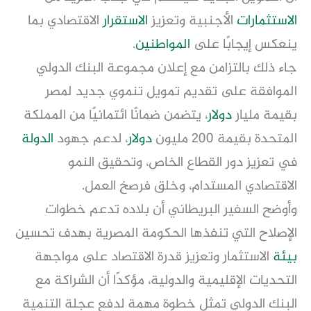
الاستثمارات
الأجنبية وتعزيز
الاستقرار
الاقتصادي بما
ينعكس إيجابًا على
المواطنين
.
جاء ذلك بالتزامن مع إعلان مجموعة البنك الدولي
الموافقة على تقديم تمويل تنموي جديد لمصر
بقيمة مليار
دولار
، يتضمن ضمانًا ائتمانيًا من المملكة
المتحدة بقيمة 200 مليون
دولار
، لدعم جهود
الدولة
في تعزيز دور القطاع الخاص، وتحقيق النمو
الاقتصادي المستدام، وخلق فرصخ العمل.
وأوضح السفير البريطاني أن بلاده تدعم خطوات
الإصلاح التي تنفذها الحكومة المصرية بهدف تحسين
بيئة
الاستثمار وتعزيز قدرة الاقتصاد على مواجهة
التحديات الإقليمية والدولية، مؤكدًا أن الشراكة مع
البنك الدولي تمثل خطوة مهمة لدفع عجلة التنمية