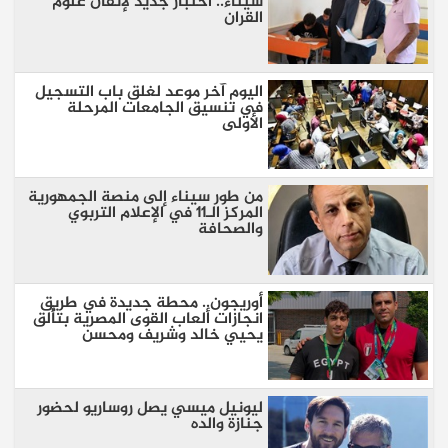
سيناء.. اختبار جديد لإتقان علوم
القران
اليوم آخر موعد لغلق باب التسجيل
في تنسيق الجامعات المرحلة
الأولى
من طور سيناء إلى منصة الجمهورية
المركز الـ11 في الإعلام التربوي
والصحافة
أوريجون.. محطة جديدة في طريق
انجازات ألعاب القوى المصرية بتألق
يحيي خالد وشريف ومحسن
ليونيل ميسي يصل روساريو لحضور
جنازة والده