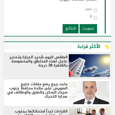
نعم
لا
تصويت
النتائج
الأكثر قراءة
الطقس اليوم شديد الحرارة وتحذير
عاجل لهذه المناطق والمحسوسة
بالقاهرة 38 درجة
ماجد ربيع يضع ملفات خليج
السويس على مائدة محافظ جنوب
سيناء السكن والطرق والوظائف في
صدارة التحرك
القراءات تبدأ امتحاناتها بجنوب