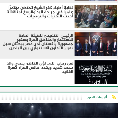
نقابة أطباء كفر الشيخ تحتضن مؤتمرًا
علميًا في جراحة اليد والرسغ لمناقشة
أحدث التقنيات والتوصيات
الرئيس التنفيذي للهيئة العامة
للاستثمار والمناطق الحرة وسفير
جمهورية باكستان لدى مصر يبحثان سبل
تعزيز التعاون الاستثماري بين البلدين
في رحاب الله.. لؤي الكاظم ينعي والد
محمد شديد ويقدم خالص العزاء لأسرة
الفقيد
ألبومات الصور