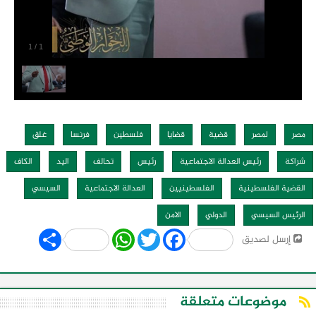
1
/
1
مصر
لمصر
قضية
قضايا
فلسطين
فرنسا
غلق
شراكة
رئيس العدالة الاجتماعية
رئيس
تحالف
اليد
الكاف
القضية الفلسطينية
الفلسطينيين
العدالة الاجتماعية
السيسي
الرئيس السيسي
الدولي
الامن
Share
WhatsApp
Twitter
Facebook
إرسل لصديق
موضوعات متعلقة