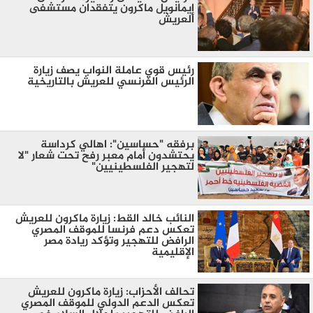
إيمانويل ماكرون يتفقدان مستشفى
العريش
رئيس قوي عاملة النواب يصف زيارة
الرئيس الفرنسي للعريش بالتاريخية
برفقه "حساسين": اهالي كرداسة
يحتشدون أمام معبر رفح تحت شعار "لا
لتهجير الفلسطينيين"
النائب خالد القط: زيارة ماكرون للعريش
تعكس دعم فرنسا للموقف المصري
الرافض للتهجير وتؤكد ريادة مصر
الإقليمية
تحالف الأحزاب: زيارة ماكرون للعريش
تعكس الدعم الدولي للموقف المصري