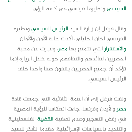
السيسي
ونظيره الفرنسي في كافة الرؤى.
وقال فرغل إن زيارة السيد
الرئيس السيسي
ونظيره
الفرنسي لخان الخليلي، أكدت حالة الأمن والأمان
والاستقرار
التي تتمتع بها
مصر
، وعبرت عن محبة
المصريين لقائدهم والتفافهم حوله خلال الزيارة إنما
تؤكد أن جميع المصريين يقفون صفا واحدا خلف
الرئيس السيسي.
ولفت فرغل إلى أن القمة الثلاثية التي جمعت قادة
مصر
والأردن وفرنسا، جاءت انعكاسا للرؤية المصرية
في رفض التهجير وعدم تصفية
القضية
الفلسطينية
والتنديد بالسياسات الإسرائيلية، مقدما الشكر للسيد