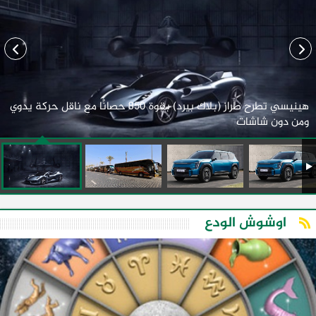
هينيسي تطرح طراز (بلاك بيرد) بقوة 850 حصانًا مع ناقل حركة يدوي
ومن دون شاشات
اوشوش الودع