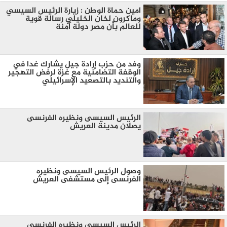
امين حماة الوطن : زيارة الرئيس السيسي
وماكرون لخان الخليلي رسالة قوية
للعالم بأن مصر دولة آمنة
وفد من حزب إرادة جيل يشارك غدا في
الوقفة التضامنية مع غزة لرفض التهجير
والتنديد بالتصعيد الإسرائيلي
الرئيس السيسى ونظيره الفرنسى
يصلان مدينة العريش
وصول الرئيس السيسى ونظيره
الفرنسى إلى مستشفى العريش
الرئيس السيسى ونظيره الفرنسى