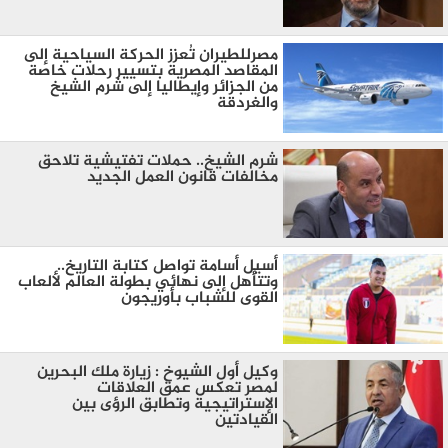
مصرللطيران تُعزز الحركة السياحية إلى
المقاصد المصرية بتسيير رحلات خاصة
من الجزائر وإيطاليا إلى شرم الشيخ
والغردقة
شرم الشيخ.. حملات تفتيشية تلاحق
مخالفات قانون العمل الجديد
أسيل أسامة تواصل كتابة التاريخ..
وتتأهل إلى نهائي بطولة العالم لألعاب
القوى للشباب بأوريجون
وكيل أول الشيوخ : زيارة ملك البحرين
لمصر تعكس عمق العلاقات
الإستراتيجية وتطابق الرؤى بين
القيادتين