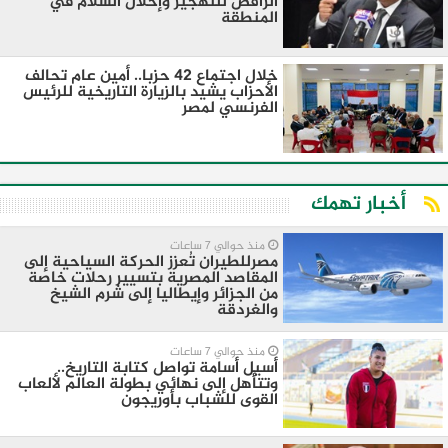
الرافض للتهجير وإحلال السلام في
المنطقة
خلال اجتماع 42 حزبا.. أمين عام تحالف
الأحزاب يشيد بالزيارة التاريخية للرئيس
الفرنسي لمصر
أخبار تهمك
منذ حوالي 7 ساعات
مصرللطيران تُعزز الحركة السياحية إلى
المقاصد المصرية بتسيير رحلات خاصة
من الجزائر وإيطاليا إلى شرم الشيخ
والغردقة
منذ حوالي 7 ساعات
أسيل أسامة تواصل كتابة التاريخ..
وتتأهل إلى نهائي بطولة العالم لألعاب
القوى للشباب بأوريجون