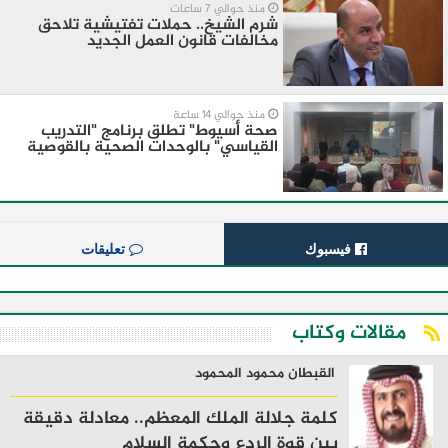
منذ حوالي 7 ساعات
شرم الشيخ.. حملات تفتيشية تلاحق
مخالفات قانون العمل الجديد
منذ حوالي 14 ساعة
صحة أسيوط" تطلق برنامج "التدريب
القياسي" بالوحدات الصحية بالقوصية
فيسبوك
تعليقات
مقالات وكتاب
القبطان محمود المحمود
كلمة جلالة الملك المعظم.. معادلة دقيقة
بين قوة الردع وحكمة السلام