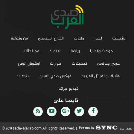
الرئيسية
اخبار
ملفات
الشارع السياسي
فن وثقافة
حوادث وقضايا
رياضة
اقتصاد
محافظات
عربي وعالمي
تحقيقات
حوارات
اوشوش الودع
الاشراف والقبائل العربية
فوكس صدي العرب
منوعات
فيديو جراف
تابعنا على
يصدر عن
© 2016 sada-alarab.com All Rights Reserved. |