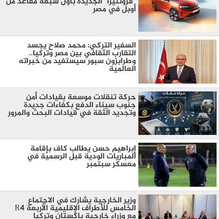
"فرونتيرا" الجديدة بأول سبعة مقاعد من
أوبل في مصر
السفير التركي: محمد صلاح يجسد
التقارب الثقافي بين مصر وتركيا..
وطرابزون سبور سيستفيد من خبراته
العالمية
حركة تنقلات موسعة بقيادات أمن
جنوب سيناء الدفع بكفاءات جديدة
وتجديد الثقة في قيادات البحث والمرور
إبراهيم حسن يطالب كاف بإقامة
المباريات الودية قبل الرسمية في
معسكر سبتمبر
وزير الخارجية يشارك في الاجتماع
الخامس للأطراف الإقليمية الأربعة R4
مع وزراء خارجية باكستان وتركيا