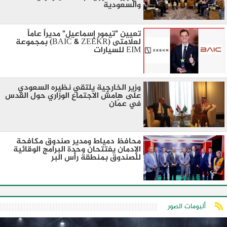
والسعودية
تعيين "تيمور إسماعيل" مديراً عاماً
لعلامتى (BAIC & ZEEKR) بمجموعة
EIM للسيارات
وزير الخارجية يلتقي نظيره السعودي
على هامش الاجتماع الوزاري حول القدس
في عمّان
محافظ دمياط ومدير صندوق مكافحة
الإدمان يفتتحان وحدة البرامج الوقائية
للصندوق بمنطقة رأس البر
ألبومات الصور