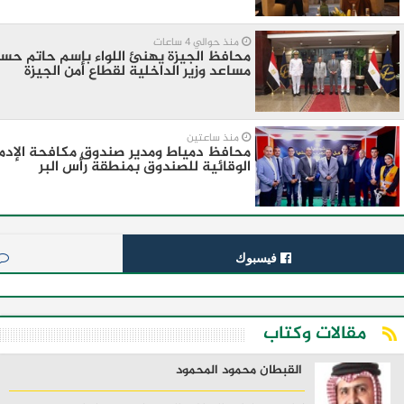
منذ حوالي 4 ساعات
محافظ الجيزة يهنئ اللواء باسم حاتم حسن
مساعد وزير الداخلية لقطاع أمن الجيزة
منذ ساعتين
محافظ دمياط ومدير صندوق مكافحة الإدما
الوقائية للصندوق بمنطقة رأس البر
فيسبوك
مقالات وكتاب
القبطان محمود المحمود