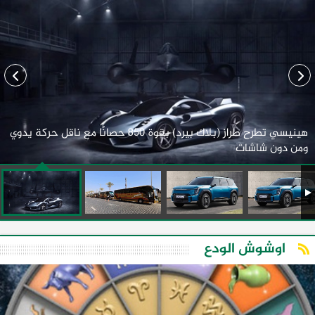
هينيسي تطرح طراز (بلاك بيرد) بقوة 850 حصانًا مع ناقل حركة يدوي
ومن دون شاشات
اوشوش الودع