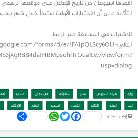
أقصاها أسبوعان من تاريخ الإعلان على موقعها الرسمي "أ
التأكيد على أن الاختبارات الأولية ستبدأ خلال شهر يوليو 2025م.
للاشتراك في المسابقة عبر الرابط
التالي:.google.com/forms/d/e/1FAIpQLScy6OU
4S3jXgRBB4daIHBMpsohlTrOea1Lw/viewform?
usp=dialog
وزارة
هيئة التدريس
مصر
مشاركة
فى مجال
طلاب
شهر
اليد
الهند
الكاف
الفضاء
العلمين
العلم
الاوقاف
ا
Share
WhatsApp
Twitter
Facebook
إرسل لصديق