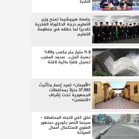
النادرة
جامعة هيروشيما تمنح وزير
التعليم درجة الدكتوراه الفخرية
تقديرًا لما حققه في منظومة
التعليم
11.8 مليار متر مكعب و69%
نسبة الملء.. سدود المغرب
تسجل قفزة مائية لافتة
«الأورمان» تعيد إعمار وتأثيث
37,992 منزلًا بمحافظات
الجمهورية تحت إشراف
«التضامن»
غلق كلي لاتجاه المحافظة –
سينما النصر بكوبري دمنهور
العلوي لاستكمال أعمال
الصيانة