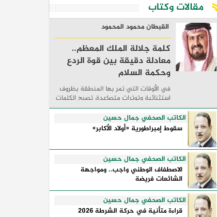
مقالات وكتاب
القبطان محمود المحمود
كلمة جلالة الملك المعظم..
معادلة دقيقة بين قوة الردع
وحكمة السلام
في الأوقات التي تمر بها المنطقة بظروف
استثنائية وتوترات متصاعدة، تصبح الكلمات
السياسية أكثر من مجرد مواقف معلنة؛ فهي
تكشف طريقة تفكير الدول، وكيفية إدارتها
الكاتب الصحفي جمال حسين
للأزمات، والحدود التي تفصل بين القوة ...
سقوط إمبراطورية «أولاد الأكابر»
الكاتب الصحفي جمال حسين
الاصطفاف الوطني واجب.. ومواجهة
الشائعات فريضة
الكاتب الصحفي جمال حسين
قراءة متأنية في حركة الشرطة 2026