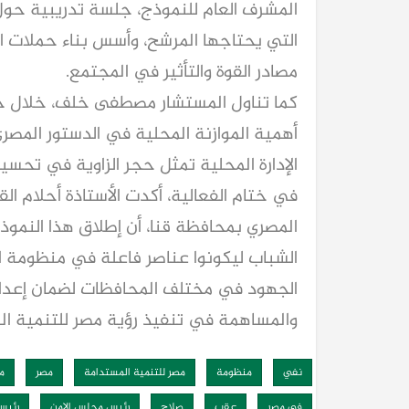
المشرف العام للنموذج، جلسة تدريبية حول 
التي يحتاجها المرشح، وأسس بناء حملات ا
مصادر القوة والتأثير في المجتمع.
كما تناول المستشار مصطفى خلف، خلال جلس
أهمية الموازنة المحلية في الدستور المصري 
الإدارة المحلية تمثل حجر الزاوية في تحس
في ختام الفعالية، أكدت الأستاذة أحلام 
المصري بمحافظة قنا، أن إطلاق هذا النمو
الشباب ليكونوا عناصر فاعلة في منظومة ال
الجهود في مختلف المحافظات لضمان إعداد 
والمساهمة في تنفيذ رؤية مصر للتنمية ال
نفي
منظومة
مصر للتنمية المستدامة
مصر
م
فى مصر
عقب
صلاح
رئيس مجلس الامن
رئيس