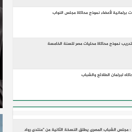
 برلمانية لأعضاء نموذج محاكاة مجلس النواب
دريب نموذج محاكاة محليات مصر للسنة الخامسة
اه لبرلمان الطلائع والشباب
ب : مجلس الشباب المصري يطلق النسخة الثانية من "منتدي رواد