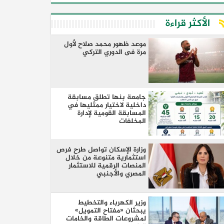
الأكثر قراءة
موعد ظهور محمد صلاح لأول
مرة فى الدوري التركي
جامعة بنها تطلق مسابقة
داخلية لاختيار ممثليها في
المسابقة القومية لإدارة
المخلفات
وزارة الإسكان تواصل طرح فرص
استثمارية متنوعة من خلال
المنصات الرقمية للاستثمار
المصري والأجنبي
وزير الكهرباء والتخطيط
يبحثان «مفتاح التمويل»
لمشروعات الطاقة والخامات