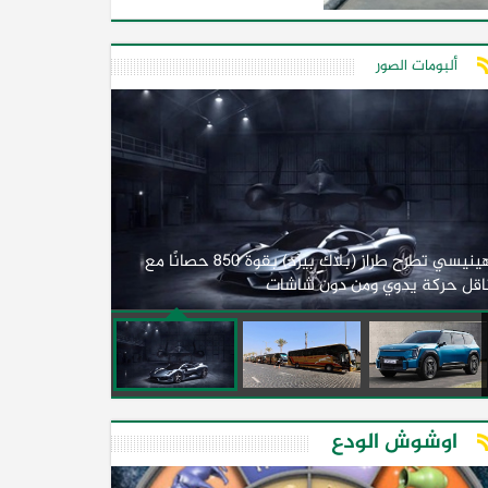
ألبومات الصور
لأول مرة.. مصر
هينيسي تطرح طراز (بلاك بيرد) بقوة 850 حصانًا مع
اقل حركة يدوي ومن دون شاشات
2026)
اوشوش الودع