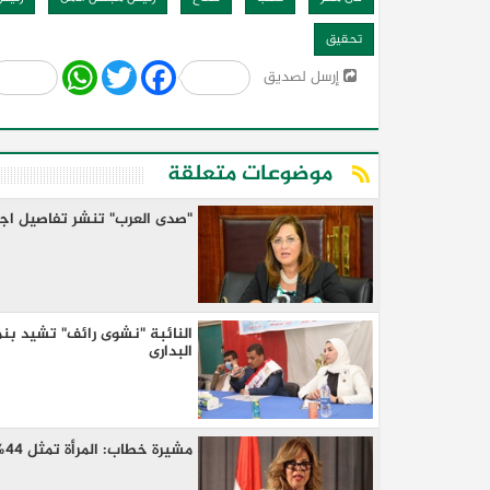
تحقيق
Share
WhatsApp
Twitter
Facebook
إرسل لصديق
موضوعات متعلقة
كيا EV9 GT للباحثين عن متعة قيادة السيار
العائلية
النائبة "نشوى رائف" تشيد بنم
البدارى
مشيرة خطاب: المرأة تمثل 44% من مجلس حقوق الإنسان