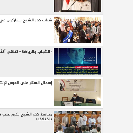
شباب كفر الشيخ يشاركون في ا
«الشباب والرياضة» تتلقي أكثر من ٣٠ ألف طلب للمشاركة في نموذج محاكاة م
إسدال الستار على العرس الإن
محافظ كفر الشيخ يكرم عضو نم
باختلاف»