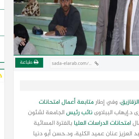
طباعة
sada-elarab.com/750617
لزقازيق
، وفي إطار
متابعة
أعمال
امتحانات
 د.إيهاب الببلاوى
نائب
رئيس
الجامعة لشئون
مال
امتحانات الدراسات العليا
بالفترة المسائية
 العزيز عنان عميد الكلية، ود.حسن أبو دنيا