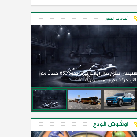
ألبومات الصور
لأول مرة.. مصر
هينيسي تطرح طراز (بلاك بيرد) بقوة 850 حصانًا مع
اقل حركة يدوي ومن دون شاشات
2026)
اوشوش الودع