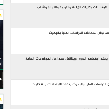
متحانات بكليات الزراعة والتربية والتجارة والآداب
د لجان امتحانات الدراسات العليا والبحوث
وزير النقل يدشن 20 أتوبيسًا جديدًا مكيفًا من إنتاج شركة
ات الكهربائية
النصر للسيارات إلى شركة الاتحاد العربي للنقل البري
يعقد اجتماعه الدورى ويناقش عددا من الموضوعات الهامة
(السوبرجيت)
ن
اسات العليا والبحوث يتفقد الامتحانات بـ 4 كليات