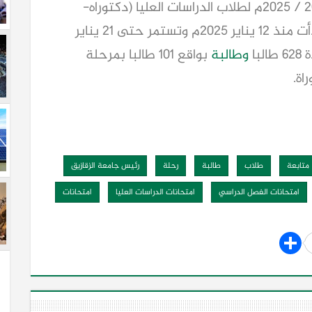
٢٠٢٤ / ٢٠٢٥م لطلاب الدراسات العليا (دكتوراه-
بدأت منذ ١٢ يناير ٢٠٢٥م وتستمر حتى ٢١ يناير
وطالبة
بواقع ١٠١ طالبا بمرحلة
متابعة
طلاب
طالبة
رحلة
رئيس جامعة الزقازيق
امتحانات الفصل الدراسي
امتحانات الدراسات العليا
امتحانات