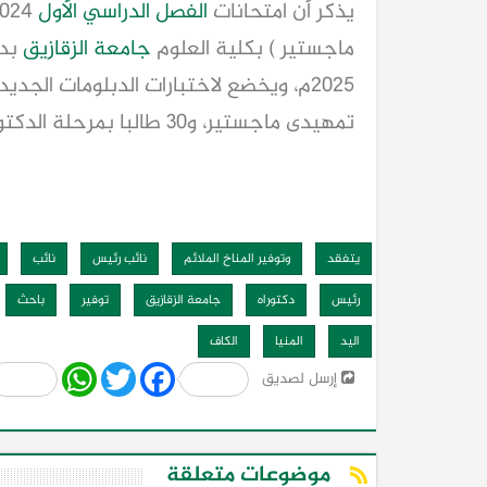
يذكر أن امتحانات
الفصل الدراسي الأول
ماجستير ) بكلية العلوم
جامعة الزقازيق
٢٠٢٥م، ويخضع لاختبارات الدبلومات الجديدة ٦٢٨ طالبا
تمهيدى ماجستير، و٣٠ طالبا بمرحلة الدكتوراة.
يتفقد
وتوفير المناخ الملائم
نائب رئيس
نائب
رئيس
دكتوراه
جامعة الزقازيق
توفير
باحث
اليد
المنيا
الكاف
Share
WhatsApp
Twitter
Facebook
إرسل لصديق
موضوعات متعلقة