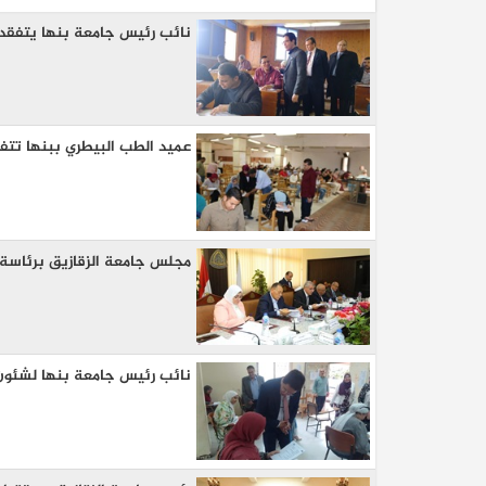
نائب رئيس جامعة بنها يتفقد الا
عميد الطب البيطري ببنها تتفق
كيا EV9 GT للباحثين عن متعة قيادة السيار
مجلس جامعة الزقازيق برئاسة 
العائلية
نائب رئيس جامعة بنها لشئون الدر