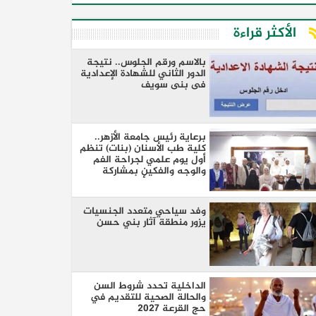
الأكثر قراءة
بالاسم ورقم الجلوس.. نتيجة
الدور الثاني للشهادة الإعدادية
فى بنى سويف
برعاية رئيس جامعة الأزهر..
كلية طب الأسنان (بنات) تنظم
أول يوم علمي لجراحة الفم
والوجه والفكين بمشاركة
نخبة من كبار الأساتذة والخبراء
وفد سياحي متعدد الجنسيات
يزور منطقة آثار بني حسن
الداخلية تحدد شروط السن
والحالة الصحية للتقديم في
حج القرعة 2027