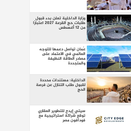
وزارة الداخلية تعلن بدء قبول
طلبات حج القرعة 2027 اعتبارًا
من 12 أغسطس
عُمان تواصل دعمها للتوجه
العالمي في الاعتماد على
مصادر الطاقة النظيفة
والمتجددة
الداخلية: مستندات محددة
لقبول طلب التنازل عن فرصة
الحج
سيتي إيدج للتطوير العقاري
توقع شراكة استراتيجية مع
فودافون مصر