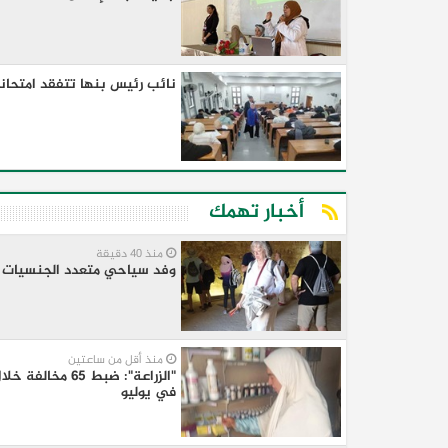
نائب رئيس بنها تتفقد امتحانات
أخبار تهمك
منذ 40 دقيقة
وفد سياحي متعدد الجنسيات ي
منذ أقل من ساعتين
"الزراعة": ضبط
في يوليو