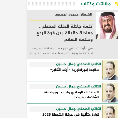
مقالات وكتاب
القبطان محمود المحمود
كلمة جلالة الملك المعظم..
معادلة دقيقة بين قوة الردع
وحكمة السلام
في الأوقات التي تمر بها المنطقة بظروف
استثنائية وتوترات متصاعدة، تصبح الكلمات
السياسية أكثر من مجرد مواقف معلنة؛ فهي
تكشف طريقة تفكير الدول، وكيفية إدارتها
الكاتب الصحفي جمال حسين
للأزمات، والحدود التي تفصل بين القوة ...
سقوط إمبراطورية «أولاد الأكابر»
الكاتب الصحفي جمال حسين
الاصطفاف الوطني واجب.. ومواجهة
الشائعات فريضة
الكاتب الصحفي جمال حسين
قراءة متأنية في حركة الشرطة 2026