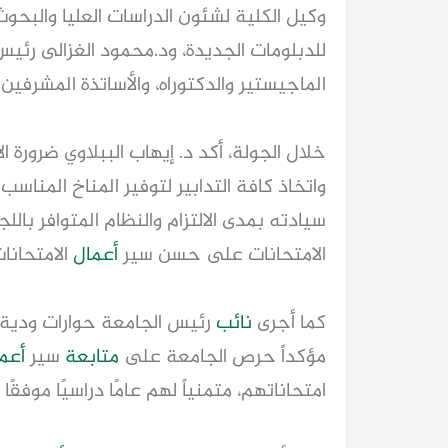
وكيل الكلية لشئون الدراسات العليا والبحوث
للدبلومات الجديدة، ود.محمود الغزالى رئي
الماجيستير والدكتوراه، والأساتذة المشرفين
خلال الجولة، أكد د. إيهاب الببلاوي ضرورة ال
واتخاذ كافة التدابير لتوفير المناخ المناسب
سيادته بمدى الالتزام والنظام المتوافر بالل
الامتحانات على حسن سير
أعمال
الامتحانات
كما أجرى
نائب
رئيس الجامعة حوارات ودية م
مؤكداً حرص الجامعة على
متابعة
سير
أعما
امتحاناتهم، متمنياً لهم عامًا دراسيًا موفقًا .