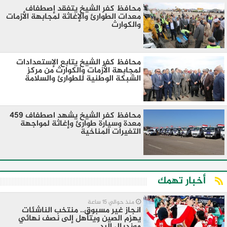
محافظ كفر الشيخ يتفقد إصطفاف
معدات الطوارئ والإغاثة لمجابهة الأزمات
والكوارث
محافظ كفر الشيخ يتابع الإستعدادات
لمجابهة الأزمات والكوارث من مركز
الشبكة الوطنية للطوارئ والسلامة
محافظ كفر الشيخ يشهد اصطفاف 459
معدة وسيارة طوارئ وإغاثة لمواجهة
التغيرات المناخية
أخبار تهمك
منذ حوالي 15 ساعة
انجاز غير مسبوق.. منتخب الناشئات
يهزم الصين ويتأهل إلى نصف نهائي
مونديال اليد