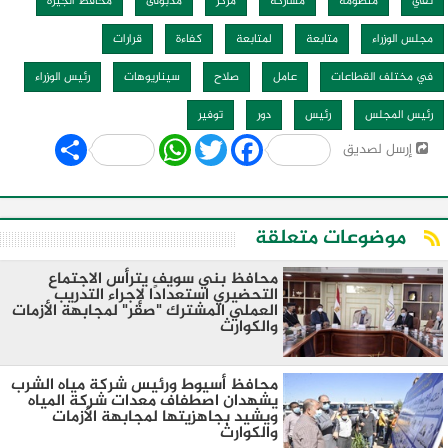
نفي
منظومة
مشاركة
مركز
مدبولى
محافظ الجيزة
مجلس الوزراء
متابعة
لمتابعة
كفاءة
قرارات
في مختلف القطاعات
عامل
صلاح
سيناريوهات
رئيس الوزراء
رئيس المجلس
رئيس
دور
توفير
Share
WhatsApp
Twitter
Facebook
إرسل لصديق
موضوعات متعلقة
محافظ بني سويف يترأس الاجتماع
التحضيري استعدادًا لإجراء التدريب
العملي المشترك "صقر" لمجابهة الأزمات
والكوارث
محافظ أسيوط ورئيس شركة مياه الشرب
يشهدان اصطفاف معدات شركة المياه
ويشيد بجاهزيتها لمجابهة الأزمات
والكوارث