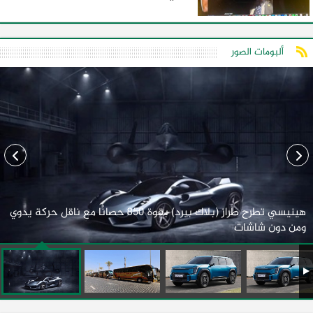
ألبومات الصور
هينيسي تطرح طراز (بلاك بيرد) بقوة 850 حصانًا مع ناقل حركة يدوي
ومن دون شاشات