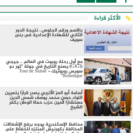
الأكثر قراءة
بالاسم ورقم الجلوس.. نتيجة الدور
الثاني للشهادة الإعدادية فى بنى
سويف
مع أول رحلة روبوت في العالم .. جيجي
(GIGI) يصنع التاريخ في جولة "تور دو
سويس روبوتيك - Tour de Suisse
Robotique"
أسامة أبو العز الأتربي يصدر قرارًا بتعيين
اللواء حسن محمد يوسف شمس الدين
مستشارًا لأمين حزب حماة الوطن بكفر
الشيخ
محافظ الإسكندرية يوجه برفع الإشغالات
المخالفة بكورنيش المنتزه للحفاظ على