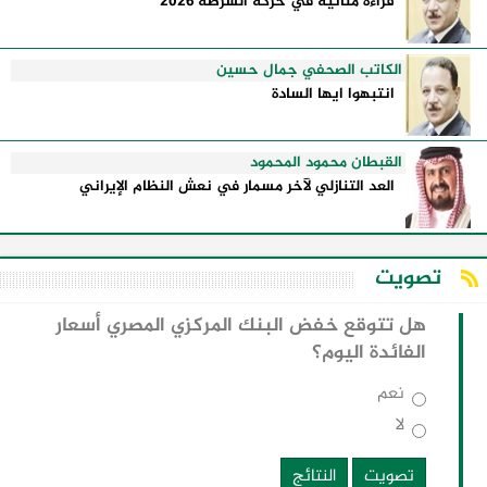
قراءة متأنية في حركة الشرطة 2026
الكاتب الصحفي جمال حسين
انتبهوا ايها السادة
القبطان محمود المحمود
العد التنازلي لآخر مسمار في نعش النظام الإيراني
تصويت
هل تتوقع خفض البنك المركزي المصري أسعار
الفائدة اليوم؟
نعم
لا
تصويت
النتائج