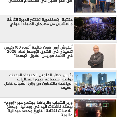
حق المواطنين في استخدام الممشى
مكتبة الإسكندرية تفتتح الدورة الثالثة
والعشرين من مهرجان الصيف الدولي
أنكوش أرورا ضمن قائمة أقوى 100 رئيس
تنفيذي في الشرق الأوسط لعام 2026
في قائمة فوربس الشرق الأوسط"
رئيس جهاز العلمين الجديدة: المدينة
تواصل استضافة كبرى الفعاليات
الرياضية بالتعاون مع وزارة الشباب خلال
الصيف
وزير الشباب والرياضة يجتمع عبر «زووم»
ببعثة ناشئات اليد في رومانيا.. ويحفز
اللاعبات لكتابة التاريخ وحصد ميدالية
عالمية