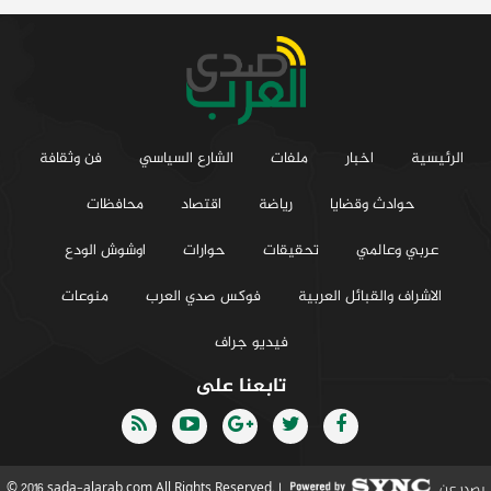
الرئيسية
اخبار
ملفات
الشارع السياسي
فن وثقافة
حوادث وقضايا
رياضة
اقتصاد
محافظات
عربي وعالمي
تحقيقات
حوارات
اوشوش الودع
الاشراف والقبائل العربية
فوكس صدي العرب
منوعات
فيديو جراف
تابعنا على
يصدر عن
© 2016 sada-alarab.com All Rights Reserved. |