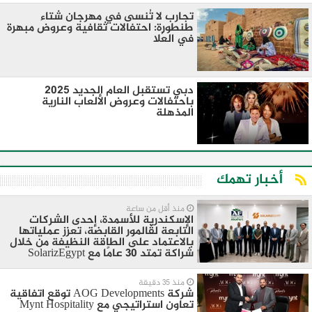
تجارب لا تُنسى في مهرجان شتاء
طنطورة: احتفالات ثقافية وعروض مبهرة
في العُلا
دبي تستقبل العام الجديد 2025
باحتفالات وعروض الألعاب النارية
المذهلة
أخبار تهمك
منذ أقل من ساعة
الإسكندرية للأسمدة، إحدى الشركات
التابعة لڤالمور القابضة، تعزز عملياتها
بالاعتماد على الطاقة النظيفة من خلال
شراكة تمتد 30 عامًا مع SolarizEgypt
منذ 35 دقيقة
شركة AOG Developments توقع اتفاقية
تعاون استراتيجي مع Mynt Hospitality