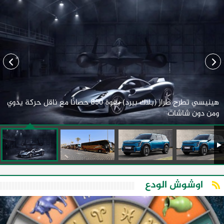
هينيسي تطرح طراز (بلاك بيرد) بقوة 850 حصانًا مع ناقل حركة يدوي
ومن دون شاشات
اوشوش الودع