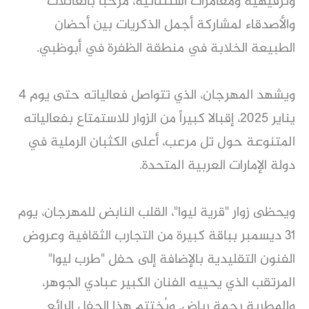
وترفيهية ومغامرات استثنائية، مرحباً بالعائلات
والأصدقاء لمشاركة أجمل الذكريات بين أحضان
الطبيعة الخلابة في منطقة الظفرة في أبوظبي.
ويشهد المهرجان، الذي تتواصل فعالياته حتى يوم 4
يناير 2025، إقبالا كبيراً من الزوار للاستمتاع بفعالياته
المتنوعة حول تل مرعب، أعلى الكثبان الرملية في
دولة الإمارات العربية المتحدة.
ويحظى زوار "قرية ليوا"، القلب النابض للمهرجان، يوم
31 ديسمبر بباقة كبيرة من التجارب الثقافية وعروض
الفنون التقليدية بالإضافة إلى حفل "طرب ليوا"
المرتقب الذي يحييه الفنان الكبير عبادي الجوهر،
والمطربة رحمة رياض. ويُختتم هذا الحفل الرائع