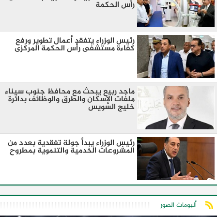
رأس الحكمة
رئيس الوزراء يتفقد أعمال تطوير ورفع
كفاءة مستشفى رأس الحكمة المركزى
ماجد ربيع يبحث مع محافظ جنوب سيناء
ملفات الإسكان والطرق والوظائف بدائرة
خليج السويس
رئيس الوزراء يبدأ جولة تفقدية بعدد من
المشروعات الخدمية والتنموية بمطروح
ألبومات الصور