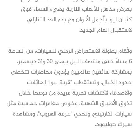
بعرض مذهل للألعاب النارية يضيء السماء فوق
كثبان ليوا بأجمل الألوان مع بدء العد التنازلي
لاستقبال العام الجديد.
وتُقام بطولة الاستعراض الرملي للسيارات، من الساعة
6 مساءً حتى منتصف الليل يومي 30 و31 ديسمبر،
بمشاركة سائقين عالميين يؤدون مخاطرات تتخطى
حدود الخيال. وتستقطب "قرية ليوا" العائلات
والأصدقاء لاكتشاف تجربة فريدة من نوعها خلال
تذوق الأطباق الشهية، وخوض مغامرات حماسية مثل
سيارات الكارتينج، وتحدي "غرفة الهروب"، ومشاهدة
سيرك هوليوود.