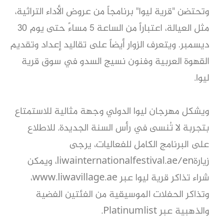
وتحتضن "قرية ليوا" برنامجاً من عروض الأداء التراثية،
مثل العيالة، اعتباراً من الساعة 5 مساءً حتى يوم 30
ديسمبر. ويتعرف الزوار أيضاً على تقاليد إعداد وتقديم
القهوة العربية وفنون نسيج السدو في سوق قرية
ليوا.
ويشكل مهرجان ليوا الدولي وجهة مثالية للاستمتاع
بتجربة لا تُنسى في رأس السنة الجديدة. للاطلاع
على البرنامج الكامل للفعاليات، يرجى
زيارةliwainternationalfestival.ae/en، ويمكن
شراء تذاكر قرية ليوا عبر www.liwavillage.ae،
وتذاكر الحفلات الموسيقية من الفئتين الفضية
والذهبية عبر Platinumlist.