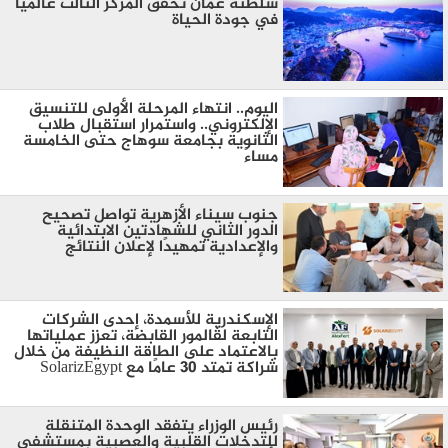
سلطنة عٌمان تحقق المركز الثالث عالميا
في جودة الحياة
اليوم.. انتهاء المرحلة الأولى للتنسيق
الإلكتروني.. واستمرار استقبال طلاب
الثانوية بجامعة سوهاج حتى الخامسة
مساءً
جنوب سيناء الأزهرية تواصل تصحيح
الدور الثاني للشهادتين الابتدائية
والإعدادية تمهيدًا لإعلان النتائج
الإسكندرية للأسمدة، إحدى الشركات
التابعة لڤالمور القابضة، تعزز عملياتها
بالاعتماد على الطاقة النظيفة من خلال
شراكة تمتد 30 عامًا مع SolarizEgypt
رئيس الوزراء يتفقد الوحدة المتنقلة
للتدخلات القلبية والعصبية بمستشفى