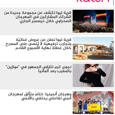
قرية ليوا تكشف عن مجموعة جديدة من
الشركاء المشاركين في المهرجان
الصحراوي خلال ديسمبر الجاري
قرية ليوا تعلن عن عروض غنائيّة
وتجارب ترفيهيّة لا تُنسى على المسرح
خلال عطلة نهاية الأسبوع القادم
نجوى كرم تلتقي الجمهور في "موازين"
بالمغرب بعد ألمانيا
مهرجان أنمينيا: ختامٌ متألق لمهرجان
أنمي تفاعلي يحتفي بالأنمي