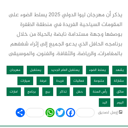
يذكر أن مهرجان ليوا الدولي 2025 يسلط الضوء على
المقومات السياحية الفريدة في منطقة الظفرة
بوصفها وجهة مستدامة نابضة بالحياة من خلال
برنامجه الحافل الذي يدعو الجميع إلى إثراء شغفهم
بالمغامرات، والرياضة، والثقافة، والفنون، والموسيقى
يشهد
يسلط الضوء
يستقبل العام الجديد
يستقبل
مهرجان
مشاركة
متنوعة
فعاليات
فريدة
غرفة
سيارات
سائق
رأس السنة
حفل
تذاكر
بيع
برنامج
امارات
اليوم
اليد
Share
WhatsApp
Twitter
Facebook
إرسل لصديق