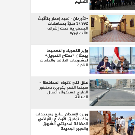
التعليم
«الأورمان» تعيد إعمار وتأثيث
37,992 منزلًا بمحافظات
الجمهورية تحت إشراف
«التضامن»
وزير الكهرباء والتخطيط
يبحثان «مفتاح التمويل»
لمشروعات الطاقة والخامات
النادرة
غلق كلي لاتجاه المحافظة –
سينما النصر بكوبري دمنهور
العلوي لاستكمال أعمال
الصيانة
وزيرة الإسكان تتابع مستجدات
ملف توفيق الأوضاع بالأراضي
المضافة لمدينتي الشروق
والعبور الجديدة