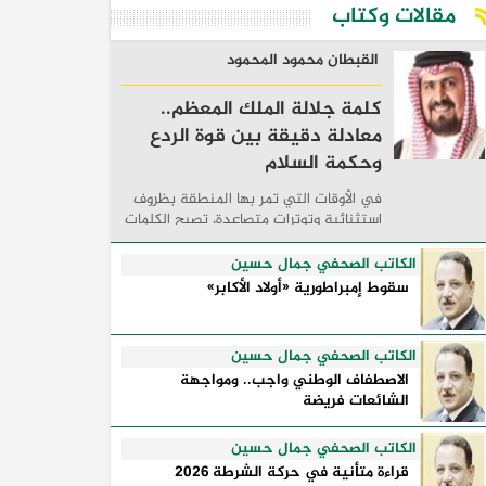
مقالات وكتاب
القبطان محمود المحمود
كلمة جلالة الملك المعظم..
معادلة دقيقة بين قوة الردع
وحكمة السلام
في الأوقات التي تمر بها المنطقة بظروف
استثنائية وتوترات متصاعدة، تصبح الكلمات
السياسية أكثر من مجرد مواقف معلنة؛ فهي
تكشف طريقة تفكير الدول، وكيفية إدارتها
الكاتب الصحفي جمال حسين
للأزمات، والحدود التي تفصل بين القوة ...
سقوط إمبراطورية «أولاد الأكابر»
الكاتب الصحفي جمال حسين
الاصطفاف الوطني واجب.. ومواجهة
الشائعات فريضة
الكاتب الصحفي جمال حسين
قراءة متأنية في حركة الشرطة 2026