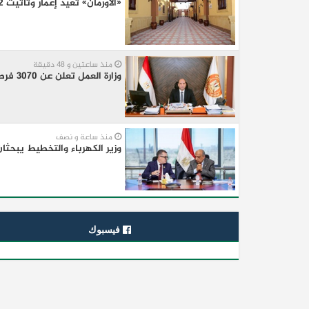
«الأورمان» تعيد إعمار وتأثيث 37,992 منزلًا بمحافظات الجمهورية تحت إشراف «التضامن»
منذ ساعتين و 48 دقيقة
وزارة العمل تعلن عن 3070 فرصة عمل بمجموعة طلعت مصطفى
منذ ساعة و نصف
وزير الكهرباء والتخطيط يبحثان
فيسبوك