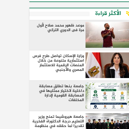
الأكثر قراءة
موعد ظهور محمد صلاح لأول
مرة فى الدوري التركي
وزارة الإسكان تواصل طرح فرص
استثمارية متنوعة من خلال
المنصات الرقمية للاستثمار
المصري والأجنبي
جامعة بنها تطلق مسابقة
داخلية لاختيار ممثليها في
المسابقة القومية لإدارة
المخلفات
جامعة هيروشيما تمنح وزير
التعليم درجة الدكتوراه الفخرية
تقديرًا لما حققه في منظومة