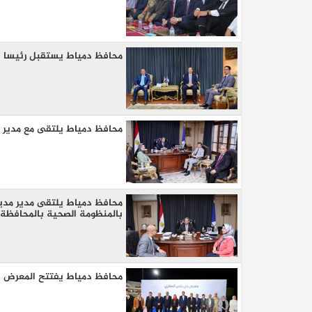
محافظ دمياط يستقبل رئيسا ج
محافظ دمياط يلتقى مع مدير مد
كيا EV9 GT للباحثين عن متعة قيادة السيار
العائلية
محافظ دمياط يلتقى مدير مديري
بالمنظومة الصحية بالمحافظة
محافظ دمياط يفتتح المعرض ال