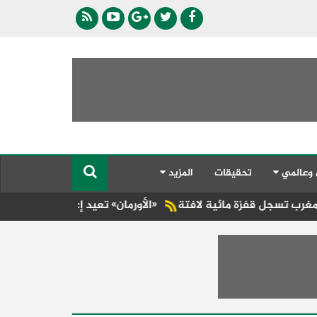
 وعالمي
تحقيقات
المزيد
«الأورمان» تعيد إعمار وتأثيث 37,992 منزلًا بمحافظات الجمهورية تحت إشراف «التضامن»