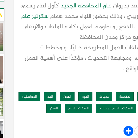
عقد بديوان
عام المحافظة الجديد
كأول لقاء رسمى
ريبي ، وذلك بحضور اللواء محمد همام
سكرتير عام
 للدفع بمنظومة العمل بكافة الملفات والارتقاء
ع مراكز ومدن المحافظة
لفات العمل المطروحة حاليًا، و مخططات
 ومجابهة التحديات ، مؤكدًا على أهمية العمل
اقع .
لمتابعة
دمياط
اليوم
اليمن
اليد
المواطنين
السكرتير العام المساعد
السكرتير العام
السكر