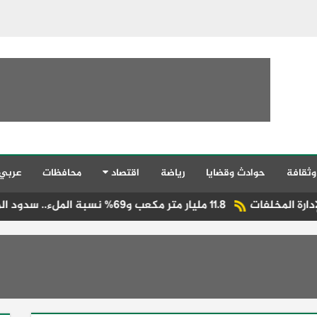
وثقافة
حوادث وقضايا
رياضة
اقتصاد
محافظات
عربي
11.8 مليار متر مكعب و69% نسبة الملء.. سدود المغرب تسجل قفزة مائية لافتة