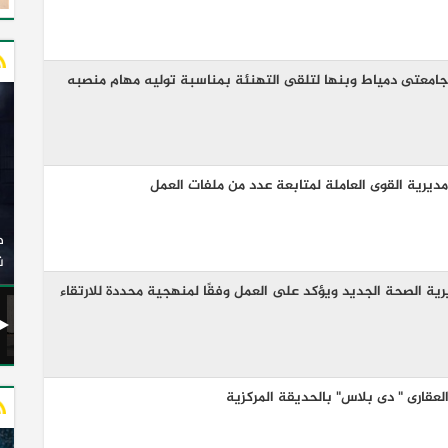
امعتى دمياط وبنها لتلقى التهنئة بمناسبة توليه مهام منصبه
يرية القوى العاملة لمتابعة عدد من ملفات العمل
وزير النقل يدشن 20 أتوبيسًا جديدًا مكيفًا من إنتاج شركة
ات الكهربائية
النصر للسيارات إلى شركة الاتحاد العربي للنقل البري
(السوبرجيت)
ن
ة الصحة الجديد ويؤكد على العمل وفقًا لمنهجية محددة للارتقاء
عقارى " دى بلاس" بالحديقة المركزية