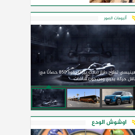
ألبومات الصور
لأول مرة.. مصر
هينيسي تطرح طراز (بلاك بيرد) بقوة 850 حصانًا مع
اقل حركة يدوي ومن دون شاشات
2026)
اوشوش الودع