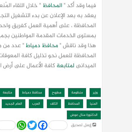
فيما وقد أكد "
المحافظ
" خلال اللقاء المُن
يعقد به بعد الإعلان عن بدء التشغيل التج
المحافظة ، على أهمية العمل كفريق واحد ،
بمستوى الخدمات المقدمة المواطنين بجمي
هذا وقد ناقش "
محافظ دمياط
" عدد من م
المحافظة للعمل نحو تذليل كافة المعوقات،
الميدانى
لمتابعة
كافة الأعمال على أرض الو
وزير
منظومة
مطروح
محافظ دمياط
متابعة
المنيا
المحافظ
الكاف
العرب
العام الجديد
الدكتورة منال عوض
Share
WhatsApp
Twitter
Facebook
إرسل لصديق