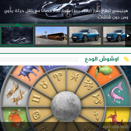
هينيسي تطرح طراز (بلاك بيرد) بقوة 850 حصانًا مع ناقل حركة يدوي
ومن دون شاشات
اوشوش الودع
06/April/2020