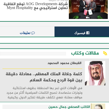
منذ 33 دقيقة
شركة AOG Developments توقع اتفاقية
تعاون استراتيجي مع Mynt Hospitality
فيسبوك
تعليقات
مقالات وكتاب
القبطان محمود المحمود
كلمة جلالة الملك المعظم.. معادلة دقيقة
بين قوة الردع وحكمة السلام
في الأوقات التي تمر بها المنطقة بظروف استثنائية
وتوترات متصاعدة، تصبح الكلمات السياسية أكثر من مجرد
مواقف معلنة؛ فهي تكشف طريقة تفكير الدول، وكيفية
إدارتها للأزمات، والحدود التي تفصل بين القوة ...
الكاتب الصحفي جمال حسين