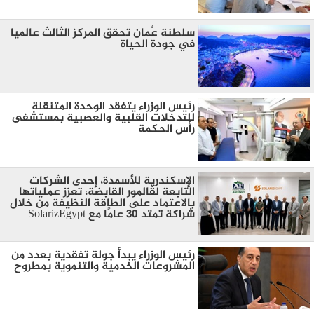
سلطنة عٌمان تحقق المركز الثالث عالميا
في جودة الحياة
رئيس الوزراء يتفقد الوحدة المتنقلة
للتدخلات القلبية والعصبية بمستشفى
رأس الحكمة
الإسكندرية للأسمدة، إحدى الشركات
التابعة لڤالمور القابضة، تعزز عملياتها
بالاعتماد على الطاقة النظيفة من خلال
شراكة تمتد 30 عامًا مع SolarizEgypt
رئيس الوزراء يبدأ جولة تفقدية بعدد من
المشروعات الخدمية والتنموية بمطروح