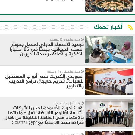
أخبار تهمك
منذ ساعة و 15 دقيقة
تجديد الاعتماد الدولي لمعمل بحوث
الصحة الحيوانية ببنها في 26 اختبارًا
للأغذية والأعلاف وصحة الحيوان
منذ ساعتين و 11 دقيقة
السويدي إلكتريك تفتح أبواب المستقبل
للشباب.. تكريم خريجي برامج التدريب
والتطوير
منذ أقل من ساعة
الإسكندرية للأسمدة، إحدى الشركات
التابعة لڤالمور القابضة، تعزز عملياتها
بالاعتماد على الطاقة النظيفة من خلال
شراكة تمتد 30 عامًا مع SolarizEgypt