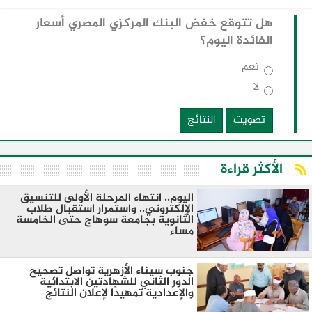
هل تتوقع خفض البنك المركزي المصري أسعار
الفائدة اليوم؟
نعم
لا
تصويت
النتائج
الأكثر قراءة
اليوم.. انتهاء المرحلة الأولى للتنسيق
الإلكتروني.. واستمرار استقبال طلاب
الثانوية بجامعة سوهاج حتى الخامسة
مساءً
جنوب سيناء الأزهرية تواصل تصحيح
الدور الثاني للشهادتين الابتدائية
والإعدادية تمهيدًا لإعلان النتائج