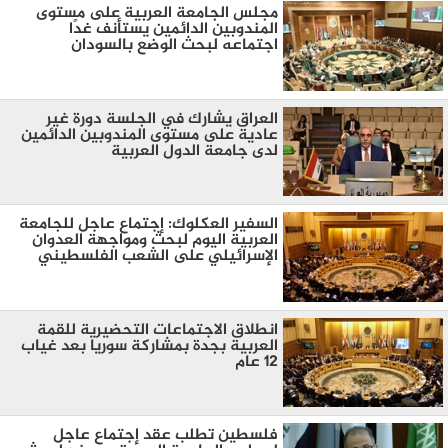
مجلس الجامعة العربية على مستوى
المندوبين الدائمين يستأنف غدًا
اجتماعه لبحث الوضع بالسودان
العراق يشارك في الجلسة دورة غير
عادية على مستوى المندوبين الدائمين
لدى جامعة الدول العربية
السفير العكلوك: إجتماع عاجل للجامعة
العربية اليوم لبحث ومواجهة العدوان
الإسرائيلي على الشعب الفلسطيني
انطلاق الاجتماعات التحضيرية للقمة
العربية بجدة بمشاركة سوريا بعد غياب
12 عام
فلسطين تطلب عقد إجتماع عاجل