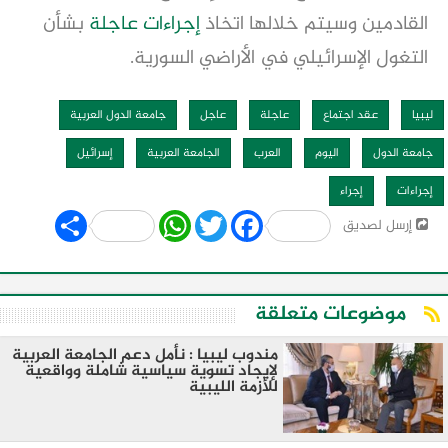
القادمين وسيتم خلالها اتخاذ
إجراءات
عاجلة
بشأن
التغول الإسرائيلي في الأراضي السورية.
ليبيا
عقد اجتماع
عاجلة
عاجل
جامعة الدول العربية
جامعة الدول
اليوم
العرب
الجامعة العربية
إسرائيل
إجراءات
إجراء
Share
WhatsApp
Twitter
Facebook
إرسل لصديق
موضوعات متعلقة
مندوب ليبيا : نأمل دعم الجامعة العربية
لإيجاد تسوية سياسية شاملة وواقعية
للأزمة الليبية