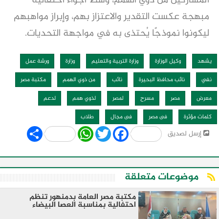
المشاركين من ذوي الهمم، وسط أجواء احتفالية
مبهجة عكست التقدير والاعتزاز بهم، وإبراز مواهبهم
ليكونوا نموذجًا يُحتذى به في مواجهة التحديات.
يشهد
وكيل الوزارة
وزارة التربية والتعليم
وزارة
ورشة عمل
نفي
نائب محافظ البحيرة
نائب
من ذوي الهمم
مكتبة مصر
معرض
مصر
مسرح
لمصر
لذوي همم
لدعم
كلمات مؤثرة
فى مصر
فى مجال
طلاب
Share
WhatsApp
Twitter
Facebook
إرسل لصديق
موضوعات متعلقة
مكتبة مصر العامة بدمنهور تنظم
احتفالية بمناسبة العصا البيضاء