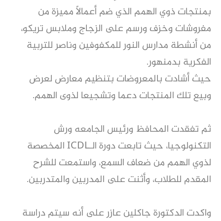
بمنتجات ذوي الهمم الذي ضم أعمالاً مميزة من
مفروشات وخزف ورسم على الزجاج وملابس تريكو،
من أنشطة مدارس النور للمكفوفين وناصر للتربية
الفكرية بدمنهور.
حيث أشادت بالمعروضات بتنظيم معارض لعرض
وبيع تلك المنتجات دعما وتشجيعا لذوى الهمم.
ثم تفقدت المحافظ ورئيس الجامعه ورش
التكنولوجيا، حيث تابعت دورة الـICDL المخصصة
لذوي الهمم من ضعاف السمع، واستمعت للشرح
المقدم للطلاب، وأثنت على المدربين والمتدربين.
واكدت الدكتورة جاكلين عازر على أنه سيتم دراسة