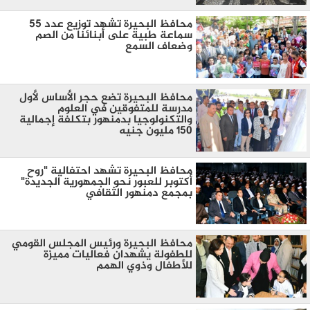
محافظ البحيرة تشهد توزيع عدد 55
سماعة طبية على أبنائنا من الصم
وضعاف السمع
محافظ البحيرة تضع حجر الأساس لأول
مدرسة للمتفوقين في العلوم
والتكنولوجيا بدمنهور بتكلفة إجمالية
150 مليون جنيه
محافظ البحيرة تشهد احتفالية "روح
أكتوبر للعبور نحو الجمهورية الجديدة"
بمجمع دمنهور الثقافي
محافظ البحيرة ورئيس المجلس القومي
للطفولة يشهدان فعاليات مميزة
للأطفال وذوي الهمم