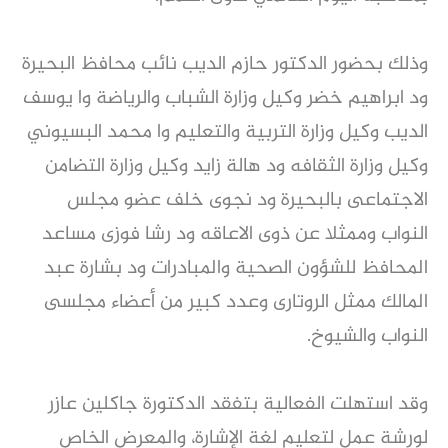
وذلك بحضور الدكتور حازم الديب نائب محافظ البحيرة
ود ابراهيم خضر وكيل وزارة الشباب والرياضة وا يوسف
الديب وكيل وزارة التربية والتعليم وا محمد البسيوني
وكيل وزارة الثقافه ود هالة زايد وكيل وزارة التضامن
الاجتماعى بالبحيرة ود نجوى خلف عضو مجلس
النواب وممثلا عن ذوى الاعاقه ود رشا فوزى مساعد
المحافظ للشؤون الصحية والمبادرات ود بشارة عبد
المالك ممثل الروتارى وعدد كبير من أعضاء مجلسى
النواب والشيوخ.
وقد استهلت الفعالية بتفقد الدكتورة جاكلين عازر
لورشة عمل لتعليم لغة الإشارة، والمعرض الخاص