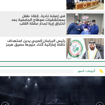
فى إصابة نادرة.. إنقاذ طفل
بمستشفيات سوهاج الجامعية بعد
اختراق إبرة لجدار عضلة القلب
رئيس البرلمان العربي يدين استهداف
ناقلة إماراتية أثناء عبورها مضيق هرمز
ألبومات الصور