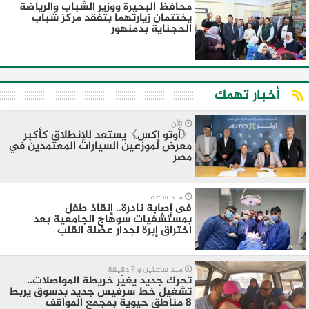
محافظ البحيرة ووزير الشباب والرياضة
يختتمان زيارتهما بتفقد مركز شباب
الحجناية بدمنهور
أخبار تهمك
الآن
《أوتو إكس》يستعد للإنطلاق كأكبر
معرض لموزعين السيارات المعتمدين في
مصر
منذ ساعة
فى إصابة نادرة.. إنقاذ طفل
بمستشفيات سوهاج الجامعية بعد
اختراق إبرة لجدار عضلة القلب
منذ ساعتين و 7 دقيقة
تحرك جديد يغيّر خريطة المواصلات..
تشغيل خط سرفيس جديد بدسوق يربط
8 مناطق حيوية بمجمع المواقف