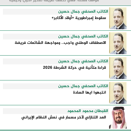
مواقف معلنة؛ فهي تكشف طريقة تفكير الدول، وكيفية
إدارتها للأزمات، والحدود التي تفصل بين القوة ...
الكاتب الصحفي جمال حسين
سقوط إمبراطورية «أولاد الأكابر»
الكاتب الصحفي جمال حسين
الاصطفاف الوطني واجب.. ومواجهة الشائعات فريضة
الكاتب الصحفي جمال حسين
قراءة متأنية في حركة الشرطة 2026
الكاتب الصحفي جمال حسين
انتبهوا ايها السادة
القبطان محمود المحمود
العد التنازلي لآخر مسمار في نعش النظام الإيراني