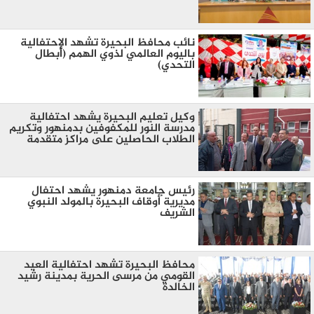
نائب محافظ البحيرة تشهد الإحتفالية
باليوم العالمي لذوي الهمم (أبطال
التحدي)
وكيل تعليم البحيرة يشهد احتفالية
مدرسة النور للمكفوفين بدمنهور وتكريم
الطلاب الحاصلين على مراكز متقدمة
رئيس جامعة دمنهور يشهد احتفال
مديرية أوقاف البحيرة بالمولد النبوي
الشريف
محافظ البحيرة تشهد احتفالية العيد
القومي من مرسى الحرية بمدينة رشيد
الخالدة