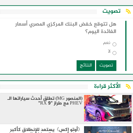
تصويت
هل تتوقع خفض البنك المركزي المصري أسعار
الفائدة اليوم؟
نعم
لا
تصويت
النتائج
الأكثر قراءة
(المنصور MG) تطلق أحدث سياراتها الـ
PHEV مع طراز "RX 9"
《أوتو إكس》يستعد للإنطلاق كأكبر