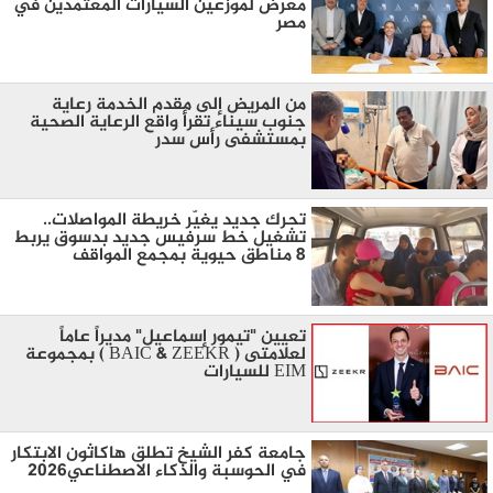
معرض لموزعين السيارات المعتمدين في
مصر
من المريض إلى مقدم الخدمة رعاية
جنوب سيناء تقرأ واقع الرعاية الصحية
بمستشفى رأس سدر
تحرك جديد يغيّر خريطة المواصلات..
تشغيل خط سرفيس جديد بدسوق يربط
8 مناطق حيوية بمجمع المواقف
تعيين "تيمور إسماعيل" مديراً عاماً
لعلامتى ( BAIC & ZEEKR ) بمجموعة
EIM للسيارات
جامعة كفر الشيخ تطلق هاكاثون الابتكار
في الحوسبة والذكاء الاصطناعي2026