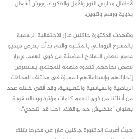
لأطفال مدارس النور والأمل والفكرية، وورش أشغال
يدوية ورسم وتلوين.
وشهدت الدكتورة جاكلين عازر الاحتفالية الرسمية
بالمسرح الروماني بالمكتبه والتى بدأت بعرض فيديو
مصور لبعض النماذج المضيئة من ذوي الهمم، وإبراز
قصص نجاحهم كقدوة ملهمة للمجتمع، يستعرض
إنجازاتهم وإسهاماتهم المميزة في مختلف المجالات
الرياضية والسياسية والتعليمية، وقد ألقى خلاله عدد
من أبنائنا من ذوي الهمم كلمات مؤثرة ورسالة قوية
بعنوان "متخليش حد يوقفك.. احنا قد التحدي".
حيث أعربت الدكتورة جاكلين عازر عن فخرها بتلك