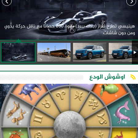
هينيسي تطرح طراز (بلاك بيرد) بقوة 850 حصانًا مع ناقل حركة يدوي
ومن دون شاشات
اوشوش الودع