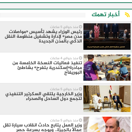
أخبار تهمك
منذ حوالي 5 ساعات
رئيس الوزراء يشهد تأسيس «مواصلات
مدن مصر» لإدارة وتشغيل منظومة النقل
الذكي بالمدن الجديدة
منذ حوالي 4 ساعات
تنفيذ فعاليات النسخة الخامسة من
مبادرة«إسكندرية بتفرح» بشاطئ
البوريفاج
منذ حوالي 5 ساعات
وزير الخارجية يلتقي السكرتير التنفيذي
لتجمع دول الساحل والصحراء
منذ حوالي 5 ساعات
وزير العمل يتابع حادث انقلاب سيارة تقل
عمالًا بالجيزة.. ويوجه بسرعة حصر