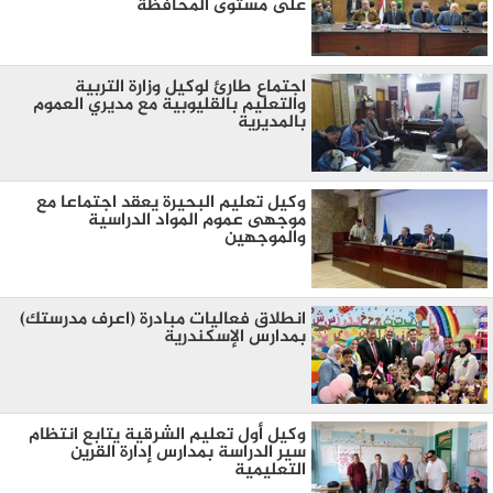
على مستوى المحافظة
اجتماع طارئ لوكيل وزارة التربية
والتعليم بالقليوبية مع مديري العموم
بالمديرية
وكيل تعليم البحيرة يعقد اجتماعا مع
موجهى عموم المواد الدراسية
والموجهين
انطلاق فعاليات مبادرة (اعرف مدرستك)
بمدارس الإسكندرية
وكيل أول تعليم الشرقية يتابع انتظام
سير الدراسة بمدارس إدارة القرين
التعليمية