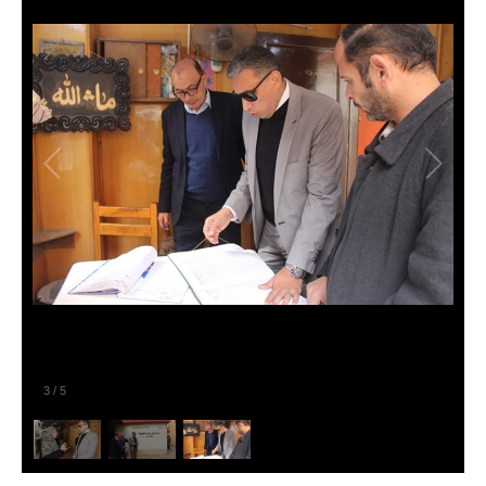
3
/
5