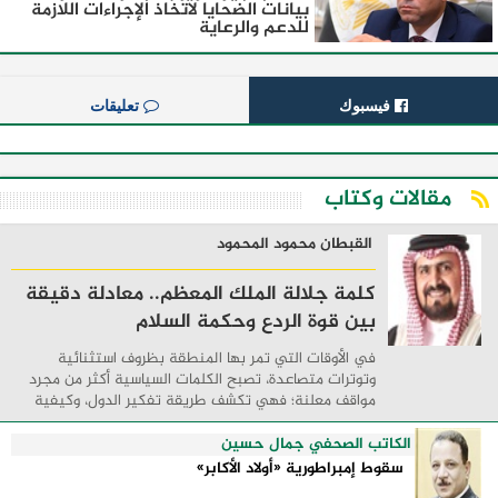
بيانات الضحايا لاتخاذ الإجراءات اللازمة
للدعم والرعاية
فيسبوك
تعليقات
مقالات وكتاب
القبطان محمود المحمود
كلمة جلالة الملك المعظم.. معادلة دقيقة
بين قوة الردع وحكمة السلام
في الأوقات التي تمر بها المنطقة بظروف استثنائية
وتوترات متصاعدة، تصبح الكلمات السياسية أكثر من مجرد
مواقف معلنة؛ فهي تكشف طريقة تفكير الدول، وكيفية
إدارتها للأزمات، والحدود التي تفصل بين القوة ...
الكاتب الصحفي جمال حسين
سقوط إمبراطورية «أولاد الأكابر»