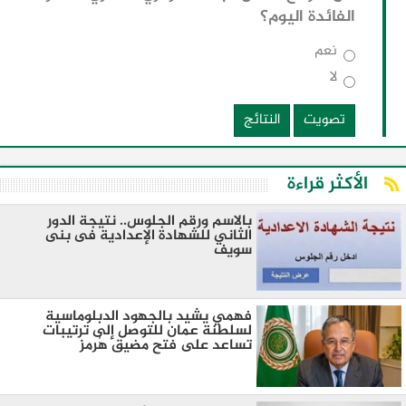
الفائدة اليوم؟
نعم
لا
تصويت
النتائج
الأكثر قراءة
بالاسم ورقم الجلوس.. نتيجة الدور
الثاني للشهادة الإعدادية فى بنى
سويف
فهمي يشيد بالجهود الدبلوماسية
لسلطنة عمان للتوصل إلى ترتيبات
تساعد على فتح مضيق هُرمز