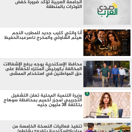
الجامعة العربية تؤكد ضرورة خفض
التوترات بالمنطقة ‏
أنا وانتي كليب جديد للمطرب النجم
هيثم الشاولي والمخرج ناصرعبدالحفيظ
محافظ الإسكندرية يوجه برفع الإشغالات
المخالفة بكورنيش المنتزه للحفاظ على
حق المواطنين في استخدام الممشى
وزيرة التنمية المحلية تعلن التشغيل
التجريبي لمجزر أخميم بمحافظة سوهاج
بتكلفة 38 مليون جنيه
تنفيذ فعاليات النسخة الخامسة من
مبادرة«إسكندرية بتفرح» بشاطئ