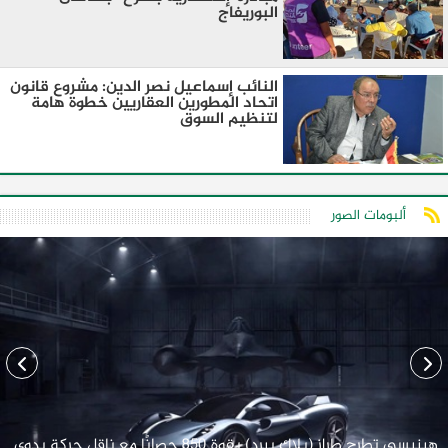
البوريفاج
النائب إسماعيل نصر الدين: مشروع قانون
اتحاد المطورين العقاريين خطوة هامة
لتنظيم السوق
ألبومات الصور
هينيسي تطرح طراز (بلاك بيرد) بقوة 850 حصانًا مع ناقل حركة يدوي