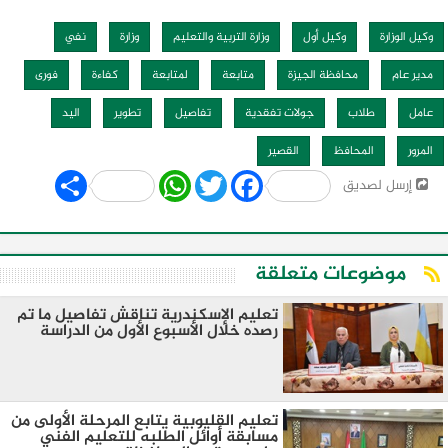
وكيل الوزارة
وكيل أول
وزارة التربية والتعليم
وزارة
نفي
مدير عام
محافظة الجيزة
متابعة
لمتابعة
كفاءة
فورى
عامل
طلاب
جولات تفقدية
تفاصيل
تطوير
اليد
المرور
المحافظ
القصير
Share
WhatsApp
Twitter
Facebook
إرسل لصديق
موضوعات متعلقة
تعليم الإسكندرية تناقش تفاصيل ما تم
رصده خلال الأسبوع الأول من الدراسة
تعليم القليوبية يتابع المرحلة الأولى من
مسابقة أوائل الطلبه للتعليم الفني