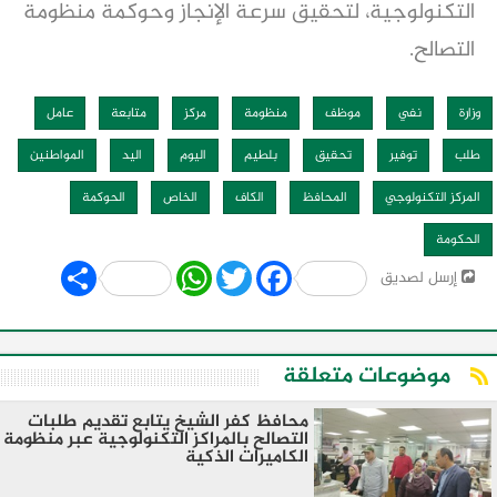
التكنولوجية، لتحقيق سرعة الإنجاز وحوكمة منظومة
التصالح.
وزارة
نفي
موظف
منظومة
مركز
متابعة
عامل
طلب
توفير
تحقيق
بلطيم
اليوم
اليد
المواطنين
المركز التكنولوجي
المحافظ
الكاف
الخاص
الحوكمة
الحكومة
Share
WhatsApp
Twitter
Facebook
إرسل لصديق
موضوعات متعلقة
محافظ كفر الشيخ يتابع تقديم طلبات
التصالح بالمراكز التكنولوجية عبر منظومة
الكاميرات الذكية