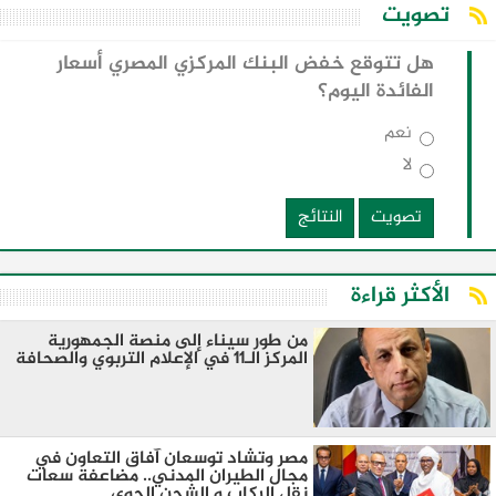
تصويت
هل تتوقع خفض البنك المركزي المصري أسعار
الفائدة اليوم؟
نعم
لا
تصويت
النتائج
الأكثر قراءة
من طور سيناء إلى منصة الجمهورية
المركز الـ11 في الإعلام التربوي والصحافة
مصر وتشاد توسعان آفاق التعاون في
مجال الطيران المدني.. مضاعفة سعات
نقل الركاب و الشحن الجوي