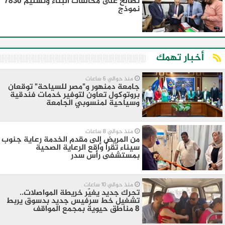
تصالح على مخالفات البناء وتسليم 7830
نموذج
أخبار تهمك
منذ حوالي 6 ساعات
جامعة دمنهور و"مصر للسياحة" توقعان
بروتوكول تعاون لتوفير خدمات فندقية
وسياحية لمنسوبي الجامعة
منذ حوالي 8 ساعات
من المريض إلى مقدم الخدمة رعاية جنوب
سيناء تقرأ واقع الرعاية الصحية
بمستشفى رأس سدر
منذ حوالي 10 ساعات
تحرك جديد يغيّر خريطة المواصلات..
تشغيل خط سرفيس جديد بدسوق يربط
8 مناطق حيوية بمجمع المواقف