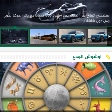
هينيسي تطرح طراز (بلاك بيرد) بقوة 850 حصانًا مع ناقل حركة يدوي
ومن دون شاشات
اوشوش الودع