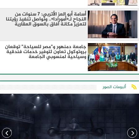
أسامة أبو العز الأتربي: 7 سنوات من
النجاح لـ«أمورادا».. ونواصل تنفيذ رؤيتنا
لتعزيز مكانة آفاق بالسوق العقارية
جامعة دمنهور و"مصر للسياحة" توقعان
بروتوكول تعاون لتوفير خدمات فندقية
وسياحية لمنسوبي الجامعة
ألبومات الصور