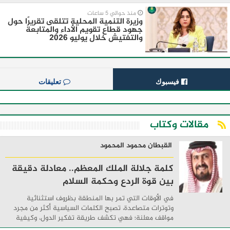
منذ حوالي 5 ساعات
وزيرة التنمية المحلية تتلقى تقريرًا حول
جهود قطاع تقويم الأداء والمتابعة
والتفتيش خلال يوليو 2026
فيسبوك
تعليقات
مقالات وكتاب
القبطان محمود المحمود
كلمة جلالة الملك المعظم.. معادلة دقيقة
بين قوة الردع وحكمة السلام
في الأوقات التي تمر بها المنطقة بظروف استثنائية
وتوترات متصاعدة، تصبح الكلمات السياسية أكثر من مجرد
مواقف معلنة؛ فهي تكشف طريقة تفكير الدول، وكيفية
إدارتها للأزمات، والحدود التي تفصل بين القوة ...