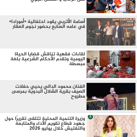
أسامة الأتربي يقود احتفالية «أمورادا»
في عامه السابع بحضور نجوم العقار
لقاءات فقهية تناقش قضايا الحياة
اليومية وتقدم الأحكام الشرعية بلغة
مبسطة
الفنان محمود الدالي يحيي حفلات
الصيف بقرية الشلال البدوية بمرسى
مطروح
وزيرة التنمية المحلية تتلقى تقريرًا حول
جهود قطاع تقويم الأداء والمتابعة
والتفتيش خلال يوليو 2026