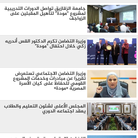
جامعة الزقازيق تواصل الدورات التدريبية
لمشروع "مودة" لتأهيل المقبلين على
الزواجف
وزيرة التضامن تكرم الدكتور القس أندريه
زكي خلال احتفال "مودة"
وزيرة التضامن الاجتماعي تستعرض
تقريرًا عن مبادرات وخدمات المشروع
القومي للحفاظ على كيان الأسرة
المصرية «مودة»
المجلس الأعلى لشئون التعليم والطلاب
يعقد اجتماعه الدوري