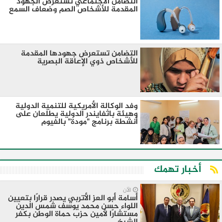
التضامن الاجتماعي تستعرض الجهود
المقدمة للأشخاص الصم وضعاف السمع
التضامن تستعرض جهودها المقدمة
للأشخاص ذوي الإعاقة البصرية
وفد الوكالة الأمريكية للتنمية الدولية
وهيئة باثفايندر الدولية يطلعان على
أنشطة برنامج "مودة" بالفيوم
أخبار تهمك
الآن
أسامة أبو العز الأتربي يصدر قرارًا بتعيين
اللواء حسن محمد يوسف شمس الدين
مستشارًا لأمين حزب حماة الوطن بكفر