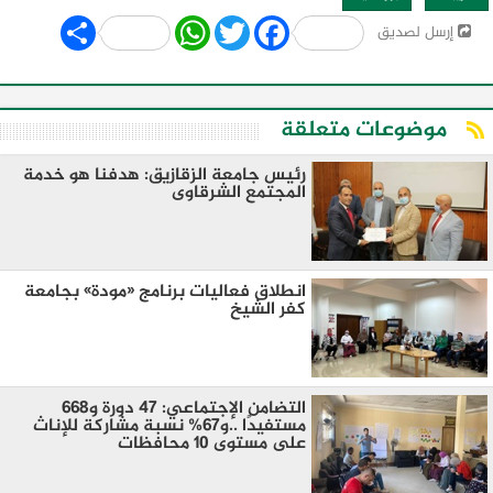
Share
WhatsApp
Twitter
Facebook
إرسل لصديق
موضوعات متعلقة
رئيس جامعة الزقازيق: هدفنا هو خدمة
المجتمع الشرقاوى
انطلاق فعاليات برنامج «مودة» بجامعة
كفر الشيخ
التضامن الإجتماعي: ٤٧ دورة و٦٦٨
مستفيدًا ..و٦٧% نسبة مشاركة للإناث
على مستوى ١٠ محافظات