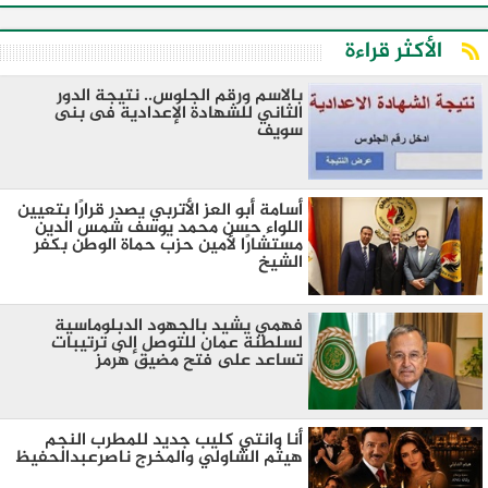
الأكثر قراءة
بالاسم ورقم الجلوس.. نتيجة الدور
الثاني للشهادة الإعدادية فى بنى
سويف
أسامة أبو العز الأتربي يصدر قرارًا بتعيين
اللواء حسن محمد يوسف شمس الدين
مستشارًا لأمين حزب حماة الوطن بكفر
الشيخ
فهمي يشيد بالجهود الدبلوماسية
لسلطنة عمان للتوصل إلى ترتيبات
تساعد على فتح مضيق هُرمز
أنا وانتي كليب جديد للمطرب النجم
هيثم الشاولي والمخرج ناصرعبدالحفيظ