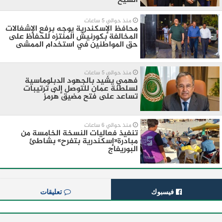
الشيخ
منذ حوالي 5 ساعات
محافظ الإسكندرية يوجه برفع الإشغالات
المخالفة بكورنيش المنتزه للحفاظ على
حق المواطنين في استخدام الممشى
منذ حوالي 5 ساعات
فهمي يشيد بالجهود الدبلوماسية
لسلطنة عمان للتوصل إلى ترتيبات
تساعد على فتح مضيق هُرمز
منذ حوالي 6 ساعات
تنفيذ فعاليات النسخة الخامسة من
مبادرة«إسكندرية بتفرح» بشاطئ
البوريفاج
فيسبوك
تعليقات