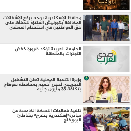
محافظ الإسكندرية يوجه برفع الإشغالات
المخالفة بكورنيش المنتزه للحفاظ على
حق المواطنين في استخدام الممشى
الجامعة العربية تؤكد ضرورة خفض
التوترات بالمنطقة ‏
وزيرة التنمية المحلية تعلن التشغيل
التجريبي لمجزر أخميم بمحافظة سوهاج
بتكلفة 38 مليون جنيه
تنفيذ فعاليات النسخة الخامسة من
مبادرة«إسكندرية بتفرح» بشاطئ
البوريفاج