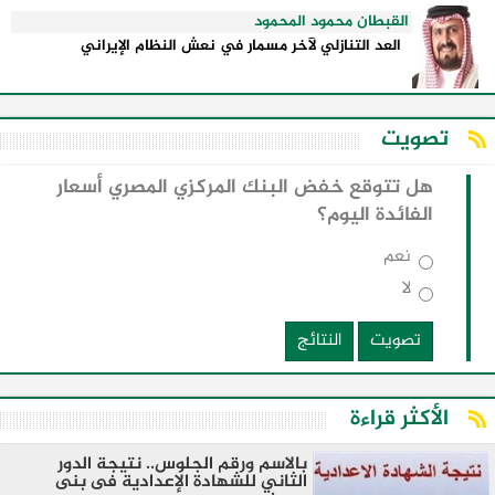
القبطان محمود المحمود
العد التنازلي لآخر مسمار في نعش النظام الإيراني
تصويت
هل تتوقع خفض البنك المركزي المصري أسعار
الفائدة اليوم؟
نعم
لا
تصويت
النتائج
الأكثر قراءة
بالاسم ورقم الجلوس.. نتيجة الدور
الثاني للشهادة الإعدادية فى بنى