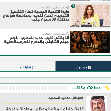
منذ حوالي 4 ساعات
وزيرة التنمية المحلية تعلن التشغيل
التجريبي لمجزر أخميم بمحافظة سوهاج
بتكلفة 38 مليون جنيه
منذ حوالي 4 ساعات
أنا وانتي كليب جديد للمطرب النجم
هيثم الشاولي والمخرج ناصرعبدالحفيظ
فيسبوك
تعليقات
مقالات وكتاب
القبطان محمود المحمود
كلمة جلالة الملك المعظم.. معادلة دقيقة