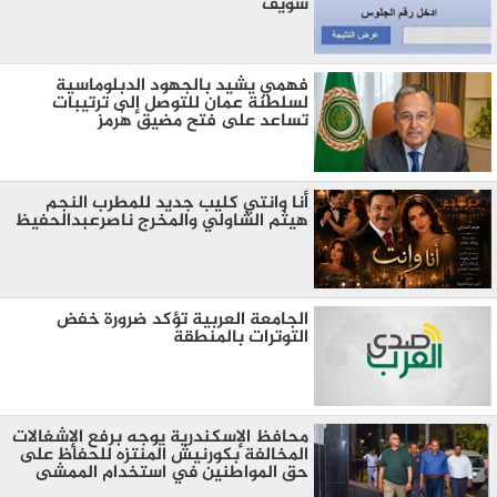
سويف
فهمي يشيد بالجهود الدبلوماسية
لسلطنة عمان للتوصل إلى ترتيبات
تساعد على فتح مضيق هُرمز
أنا وانتي كليب جديد للمطرب النجم
هيثم الشاولي والمخرج ناصرعبدالحفيظ
الجامعة العربية تؤكد ضرورة خفض
التوترات بالمنطقة ‏
محافظ الإسكندرية يوجه برفع الإشغالات
المخالفة بكورنيش المنتزه للحفاظ على
حق المواطنين في استخدام الممشى