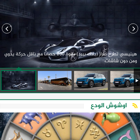
هينيسي تطرح طراز (بلاك بيرد) بقوة 850 حصانًا مع ناقل حركة يدوي
ومن دون شاشات
اوشوش الودع