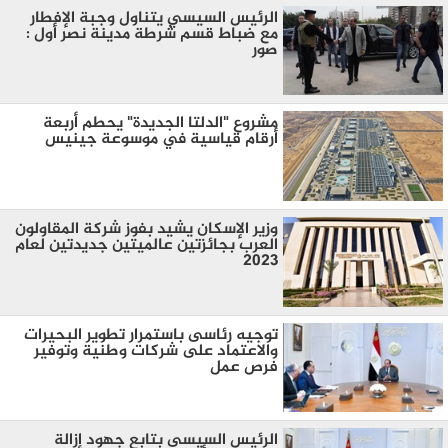
الرئيس السيسي يتناول وجبة الإفطار
مع ضباط قسم شرطة مدينة نصر أول :
صور
مشروع "الدلتا الجديدة" يحطم أربعة
أرقام قياسية في موسوعة جينيس
وزير الإسكان يشيد بفوز شركة المقاولون
العرب بجائزتين عالميتين جديدتين لعام
2023
توجيه رئاسى باستمرار تطوير البحيرات
والاعتماد على شركات وطنية وتوفير
فرص عمل
الرئيس السيسى بتابع جهود إزالة