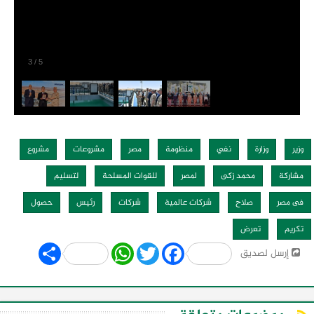
3
/
5
وزير
وزارة
نفي
منظومة
مصر
مشروعات
مشروع
مشاركة
محمد زكى
لمصر
للقوات المسلحة
لتسليم
فى مصر
صلاح
شركات عالمية
شركات
رئيس
حصول
تكريم
تعرض
Share
WhatsApp
Twitter
Facebook
إرسل لصديق