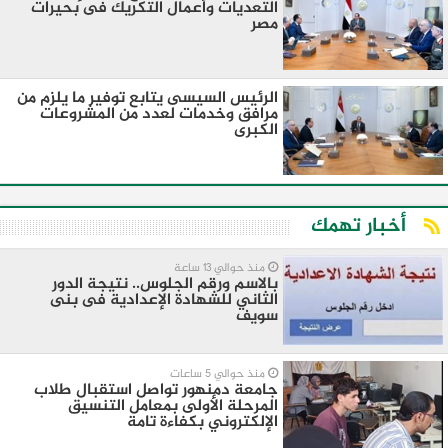
التعديات وأعمال التكريك فى بحيرات
مصر
الرئيس السيسى يتابع توفير ما يلزم من
مرافق وخدمات لعدد من المشروعات
الكبرى
أخبار تهمك
منذ حوالي 13 ساعة
بالاسم ورقم الجلوس.. نتيجة الدور
الثاني للشهادة الإعدادية فى بنى
سويف
منذ حوالي 5 ساعات
جامعة دمنهور تواصل استقبال طلاب
المرحلة الأولى بمعامل التنسيق
الإلكتروني بكفاءة تامة