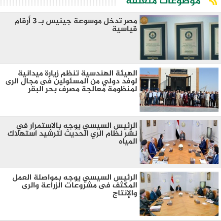
موضوعات متعلقة
مصر تدخل موسوعة جينيس بـ 3 أرقام
قياسية
الهيئة الهندسية تنظم زيارة ميدانية
لوفد دولي من المسئولين فى مجال الرى
لمنظومة معالجة مصرف بحر البقر
الرئيس السيسي يوجه بالاستمرار في
نشر نظام الري الحديث لترشيد استهلاك
المياه
الرئيس السيسي يوجه بمواصلة العمل
المكثف فى مشروعات الزراعة والرى
والإنتاج