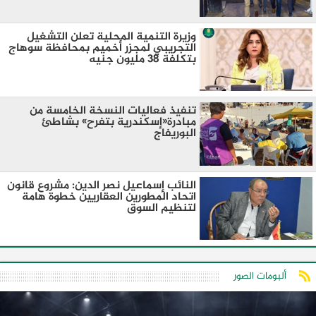
وزيرة التنمية المحلية تعلن التشغيل
التجريبي لمجزر أخميم بمحافظة سوهاج
بتكلفة 38 مليون جنيه
تنفيذ فعاليات النسخة الخامسة من
مبادرة«إسكندرية بتفرح» بشاطئ
البوريفاج
النائب إسماعيل نصر الدين: مشروع قانون
اتحاد المطورين العقاريين خطوة هامة
لتنظيم السوق
ألبومات الصور