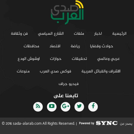
الرئيسية
اخبار
ملفات
الشارع السياسي
فن وثقافة
حوادث وقضايا
رياضة
اقتصاد
محافظات
عربي وعالمي
تحقيقات
حوارات
اوشوش الودع
الاشراف والقبائل العربية
فوكس صدي العرب
منوعات
فيديو جراف
تابعنا على
يصدر عن
© 2016 sada-alarab.com All Rights Reserved. |