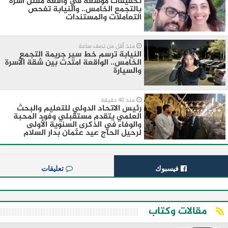
تحقيقات موسعه في واقعه مقتل أسرة
بالتجمع الخامس.. والنيابة تفحص
التعاملات والمستندات
منذ أقل من نصف ساعة
النيابة ترسم خط سير جريمة التجمع
الخامس.. الواقعة امتدت بين شقة الأسرة
والسيارة
منذ 40 دقيقة
رئيس الاتحاد الدولي للتعليم والبحث
العلمي يتقدم مستقبلي وفود المحبة
والوفاء في الذكرى السنوية الأولى
لرحيل الحاج عيد عثمان بدار السلام
فيسبوك
تعليقات
مقالات وكتاب