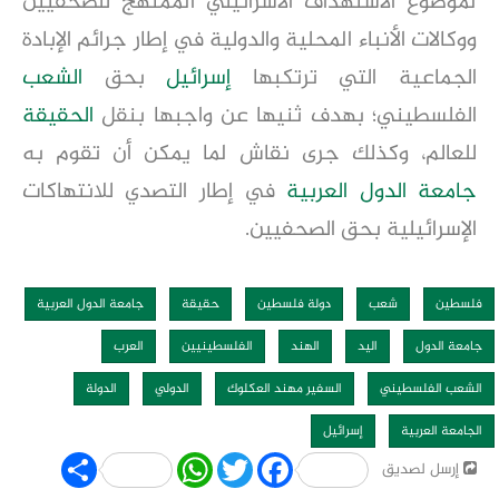
لموضوع الاستهداف الاسرائيلي الممنهج للصحفيين
ووكالات الأنباء المحلية والدولية في إطار جرائم الإبادة
الجماعية التي ترتكبها
إسرائيل
بحق
الشعب
الفلسطيني؛ بهدف ثنيها عن واجبها بنقل
الحقيقة
للعالم، وكذلك جرى نقاش لما يمكن أن تقوم به
جامعة الدول العربية
في إطار التصدي للانتهاكات
الإسرائيلية بحق الصحفيين.
فلسطين
شعب
دولة فلسطين
حقيقة
جامعة الدول العربية
جامعة الدول
اليد
الهند
الفلسطينيين
العرب
الشعب الفلسطيني
السفير مهند العكلوك
الدولي
الدولة
الجامعة العربية
إسرائيل
Share
WhatsApp
Twitter
Facebook
إرسل لصديق