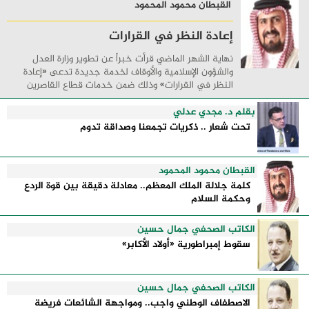
القبطان محمود المحمود
إعادة النظر في القرارات
نهاية الشهر الماضي قرأت خبراً عن تطوير وزارة العدل
والشؤون الإسلامية والأوقاف لخدمة جديدة تدعى «إعادة
النظر في القرارات» وذلك ضمن خدمات قطاع القاصرين
بحيث تتيح للخاضعين للولاية والقائمين على ...
بقلم د. مجدي عدلي
تحت شعار .. ذكريات تجمعنا وصداقة تدوم
القبطان محمود المحمود
كلمة جلالة الملك المعظم.. معادلة دقيقة بين قوة الردع
وحكمة السلام
الكاتب الصحفي جمال حسين
سقوط إمبراطورية «أولاد الأكابر»
الكاتب الصحفي جمال حسين
الاصطفاف الوطني واجب.. ومواجهة الشائعات فريضة