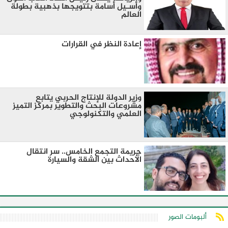
وأسـيل أسامة بتتويجها بذهبية بطولة
العالم
إعادة النظر في القرارات
وزير الدولة للإنتاج الحربي يتابع
مشروعات البحث والتطوير بمركز التميز
العلمي والتكنولوجي
جريمة التجمع الخامس.. سر انتقال
الأحداث بين الشقة والسيارة
ألبومات الصور