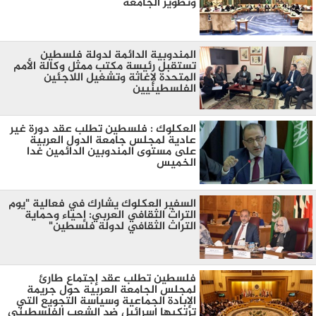
وتطوير الجامعة
المندوبية الدائمة لدولة فلسطين
تستقبل رئيسة مكتب ممثل وكالة الأمم
المتحدة لإغاثة وتشغيل اللاجئين
الفلسطينيين
العكلوك : فلسطين تطلب عقد دورة غير
عادية لمجلس جامعة الدول العربية
على مستوى المندوبين الدائمين غدا
الخميس
السفير العكلوك يشارك في فعالية "يوم
التراث الثقافي العربي: إحياء وحماية
التراث الثقافي لدولة فلسطين"
فلسطين تطلب عقد إجتماع طارئ
لمجلس الجامعة العربية حول جريمة
الإبادة الجماعية وسياسة التجويع التي
ترتكبها إسرائيل ضد الشعب الفلسطيني