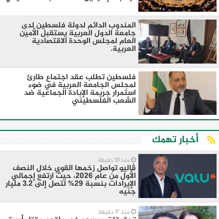
المندوب الدائم لدولة فلسطين لدى
جامعة الدول العربية يستقبل الأمين
العام لمجلس الوحدة الاقتصادية
العربية.
فلسطين تطلب عقد اجتماع طارئ
لمجلس الجامعة العربية في ضوء
استمرار جريمة الإبادة الجماعية ضد
الشعب الفلسطيني
أخبار تهمك
منذ 33 دقيقة
ڤاليو تواصل زخمها القوي خلال النصف
الأول من عام 2026، حيث ارتفع إجمالي
الإيرادات بنسبة 29% لتصل إلى 3.2 مليار
جنيه
منذ 17 دقيقة