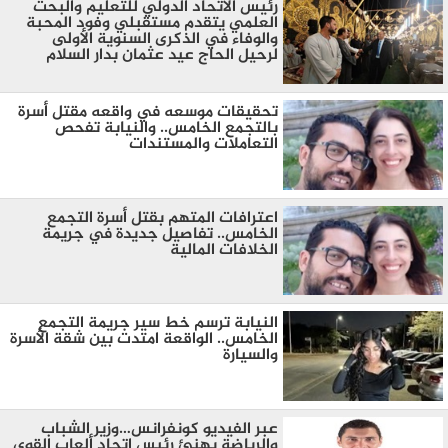
رئيس الاتحاد الدولي للتعليم والبحث
العلمي يتقدم مستقبلي وفود المحبة
والوفاء في الذكرى السنوية الأولى
لرحيل الحاج عيد عثمان بدار السلام
تحقيقات موسعه في واقعه مقتل أسرة
بالتجمع الخامس.. والنيابة تفحص
التعاملات والمستندات
اعترافات المتهم بقتل أسرة التجمع
الخامس.. تفاصيل جديدة في جريمة
الخلافات المالية
النيابة ترسم خط سير جريمة التجمع
الخامس.. الواقعة امتدت بين شقة الأسرة
والسيارة
عبر الفيديو كونفرانس…وزير الشباب
والرياضة يهنئ رئيس اتحاد ألعاب القوى