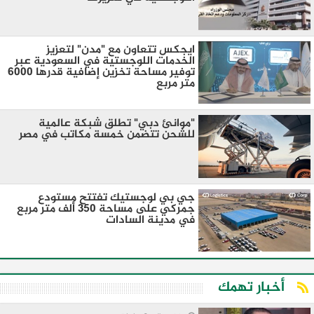
ايجكس تتعاون مع "مدن" لتعزيز
الخدمات اللوجستية في السعودية عبر
توفير مساحة تخزين إضافية قدرها 6000
متر مربع
"موانئ دبي" تطلق شبكة عالمية
للشحن تتضمن خمسة مكاتب في مصر
جي بي لوجستيك تفتتح مستودع
جمركي على مساحة 350 ألف متر مربع
في مدينة السادات
أخبار تهمك