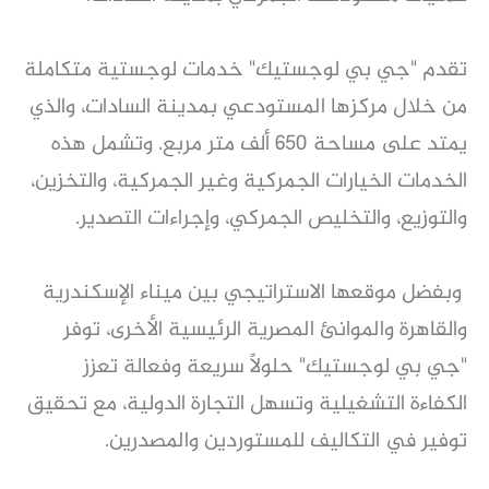
تقدم "جي بي لوجستيك" خدمات لوجستية متكاملة
من خلال مركزها المستودعي بمدينة السادات، والذي
يمتد على مساحة 650 ألف متر مربع. وتشمل هذه
الخدمات الخيارات الجمركية وغير الجمركية، والتخزين،
والتوزيع، والتخليص الجمركي، وإجراءات التصدير.
وبفضل موقعها الاستراتيجي بين ميناء الإسكندرية
والقاهرة والموانئ المصرية الرئيسية الأخرى، توفر
"جي بي لوجستيك" حلولاً سريعة وفعالة تعزز
الكفاءة التشغيلية وتسهل التجارة الدولية، مع تحقيق
توفير في التكاليف للمستوردين والمصدرين.