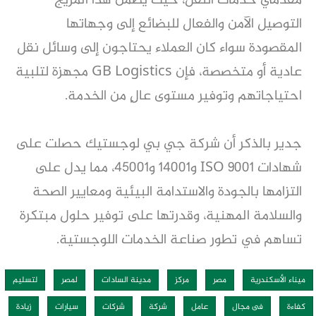
مقدمي خدمات النقل، حيث يضمن هذا المزيج
التوصيل الآمن والفعال للبضائع إلى وجهاتها
المقصودة سواء كان العملاء يحتاجون إلى وسائل نقل
عادية أو متخصصة، فإن GB Logistics مجهزة لتلبية
احتياجاتهم وتوفير مستوى عالٍ من الخدمة.
جدير بالذكر أن شركة جي بي لوجستيك حصلت على
شهادات ISO 9001 و14001 و45001، مما يدل على
التزامها بالجودة والاستدامة البيئية ومعايير الصحة
والسلامة المهنية، وقدرتها على توفير حلول مبتكرة
تساهم في تطور صناعة الخدمات اللوجستية.
ميناء الأسكندرية
مصر
مركز
مدينة السادات
لمصر
لتسليم
كفاءة
فى مجال
عامل
شركة
شركات
سيارات
زيادة