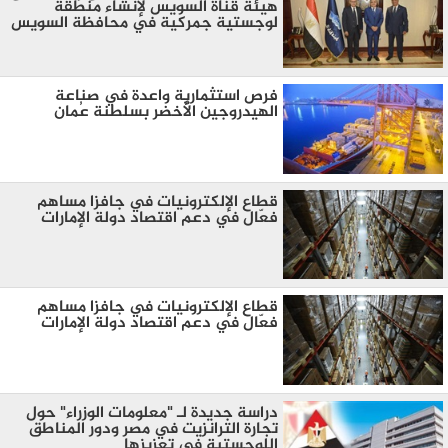
هيئة قناة السويس لإنشاء منطقة
لوجستية جمركية في محافظة السويس
فرص استثمارية واعدة في صناعة
الهيدروجين الأخضر بسلطنة عُمان
قطاع الإلكترونيات في جافزا مساهم
فعّال في دعم اقتصاد دولة الإمارات
قطاع الإلكترونيات في جافزا مساهم
فعّال في دعم اقتصاد دولة الإمارات
دراسة جديدة لـ "معلومات الوزراء" حول
تجارة الترانزيت في مصر ودور المناطق
اللوجستية في تعزيزها