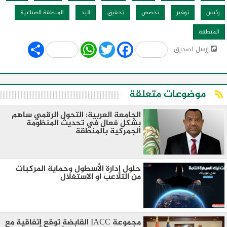
رئيس
توفير
تخصص
تحقيق
اليد
المنطقة الصناعية
المنطقة
Share
WhatsApp
Twitter
Facebook
إرسل لصديق
موضوعات متعلقة
الجامعة العربية: التحول الرقمي ساهم
بشكل فعال في تحديث المنظومة
الجمركية بالمنطقة
حلول إدارة الأسطول وحماية المركبات
من التلاعب او الاستغلال
مجموعة IACC القابضة توقع إتفاقية مع