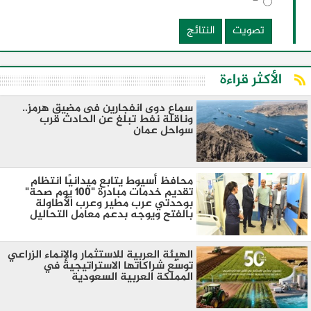
تصويت
النتائج
الأكثر قراءة
سماع دوى انفجارين فى مضيق هرمز..
وناقلة نفط تبلغ عن الحادث قرب
سواحل عمان
محافظ أسيوط يتابع ميدانيًا انتظام
تقديم خدمات مبادرة "100 يوم صحة"
بوحدتي عرب مطير وعرب الأطاولة
بالفتح ويوجه بدعم معامل التحاليل
الهيئة العربية للاستثمار والإنماء الزراعي
توسّع شراكاتها الاستراتيجية في
المملكة العربية السعودية