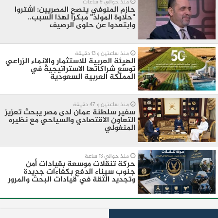
منذ حوالي 9 ساعات
​حازم المنوفي ينصح المصريين: اشتروا
"حلاوة المولد" مبكراً لهذا السبب..
وابتعدوا عن حلوى الرصيف
منذ ساعتين و 13 دقيقة
الهيئة العربية للاستثمار والإنماء الزراعي
توسّع شراكاتها الاستراتيجية في
المملكة العربية السعودية
منذ ساعتين و 47 دقيقة
سفير سلطنة عمان لدى مصر يبحث تعزيز
التعاون الاقتصادي والسياحي مع نظيره
المنغولي ​
منذ حوالي 13 ساعة
حركة تنقلات موسعة بقيادات أمن
جنوب سيناء الدفع بكفاءات جديدة
وتجديد الثقة في قيادات البحث والمرور