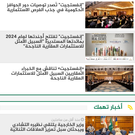
"إنفستجيت" تُصدر توصيات دور الحوافز
الحكومية في جذب الفرص الاستثمارية
"إنفستجيت" تفتتح أجندتها لعام 2024
بمائدتها المستديرة "السبيل الأمثل
للاستثمارات العقارية الناجحة"
«إنفستجيت» تناقش مع الخبراء
العقاريين السبيل الأمثل للاستثمارات
العقارية الناجحة
أخبار تهمك
منذ أقل من ساعتين
وزير الخارجية يلتقي نظيره التشادي
ويبحثان سبل تعزيز العلاقات الثنائية