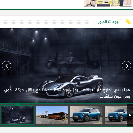
ألبومات الصور
هينيسي تطرح طراز (بلاك بيرد) بقوة 850 حصانًا مع ناقل حركة يدوي
ومن دون شاشات