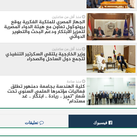
منذ أقل من ساعتين
الجهاز المصري للملكية الفكرية يوقع
بروتوكول تعاون مع هيئة الدواء المصرية
لتعزيز الابتكار ودعم البحث والتطوير
الدوائي
منذ أقل من ساعتين
وزير الخارجية يلتقي السكرتير التنفيذي
لتجمع دول الساحل والصحراء
منذ ساعة
كلية الهندسة بجامعة دمنهور تطلق
فعاليات مؤتمرها العلمي السنوي تحت
شعار "تميز .. ريادة .. ابتكار .. غد
مستدام"
فيسبوك
تعليقات