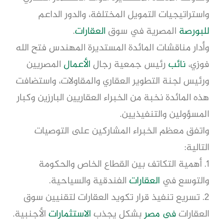
واستراتيجيات التمويل المختلفة، والدور الداعم
للبورصة
المصرية في سوق
العقارات
.
وأدار مناقشات المائدة المستديرة المهندس فتح الله
فوزي،
نائب
رئيس جمعية رجال
الأعمال
المصريين
ورئيس لجنة التطوير العقاري والمقاولات، واستضافت
هذه المائدة نخبة من الخبراء العقاريين البارزين وكبار
المسؤولين والتنفيذيين.
واتفق معظم الخبراء المشاركين على التوصيات
التالية:
1. أهمية التكاتف بين القطاع الخاص والحكومة
والتوسع في
العقارات
الفندقية والسياحية.
2. تسريع تنفيذ قرار تكويد العقارات لتقنيين سوق
العقارات
في مصر
بشكل يجذب
الاستثمارات
الأجنبية.