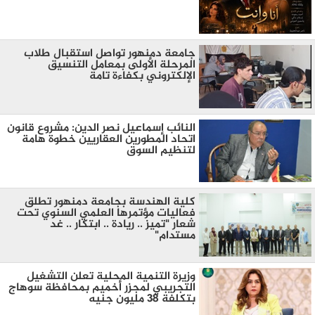
جامعة دمنهور تواصل استقبال طلاب
المرحلة الأولى بمعامل التنسيق
الإلكتروني بكفاءة تامة
النائب إسماعيل نصر الدين: مشروع قانون
اتحاد المطورين العقاريين خطوة هامة
لتنظيم السوق
كلية الهندسة بجامعة دمنهور تطلق
فعاليات مؤتمرها العلمي السنوي تحت
شعار "تميز .. ريادة .. ابتكار .. غد
مستدام"
وزيرة التنمية المحلية تعلن التشغيل
التجريبي لمجزر أخميم بمحافظة سوهاج
بتكلفة 38 مليون جنيه