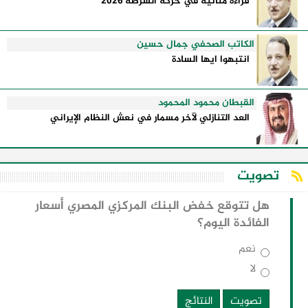
قراءة متأنية في حركة الشرطة 2026
الكاتب الصحفي جمال حسين
انتبهوا ايها السادة
القبطان محمود المحمود
العد التنازلي لآخر مسمار في نعش النظام الإيراني
تصويت
هل تتوقع خفض البنك المركزي المصري أسعار
الفائدة اليوم؟
نعم
لا
تصويت
النتائج