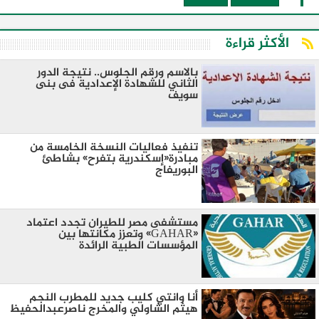
الأكثر قراءة
بالاسم ورقم الجلوس.. نتيجة الدور
الثاني للشهادة الإعدادية فى بنى
سويف
تنفيذ فعاليات النسخة الخامسة من
مبادرة«إسكندرية بتفرح» بشاطئ
البوريفاج
مستشفى مصر للطيران تجدد اعتماد
«GAHAR» وتعزز مكانتها بين
المؤسسات الطبية الرائدة
أنا وانتي كليب جديد للمطرب النجم
هيثم الشاولي والمخرج ناصرعبدالحفيظ