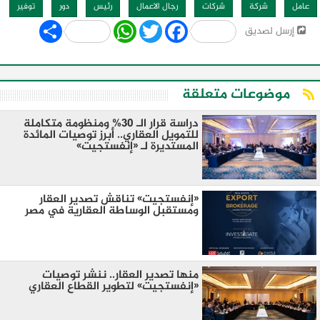
عامل
شركة
شركات
رجال الاعمال
رئيس
دور
توفير
Share
WhatsApp
Twitter
Facebook
إرسل لصديق
موضوعات متعلقة
دراسة قرار الـ 30% ومنظومة متكاملة
للتمويل العقاري.. أبرز توصيات المائدة
المستديرة لـ «إنفستجيت»
«إنفستجيت» تناقش تصدير العقار
ومستقبل الوساطة العقارية في مصر
منها تصدير العقار.. ننشر توصيات
«إنفستجيت» لتطوير القطاع العقاري