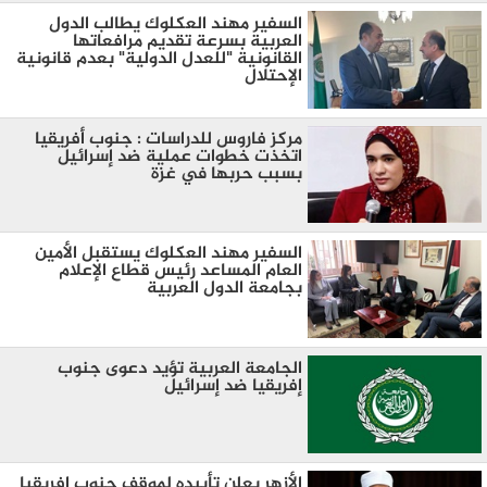
السفير مهند العكلوك يطالب الدول
العربية بسرعة تقديم مرافعاتها
القانونية "للعدل الدولية" بعدم قانونية
الإحتلال
مركز فاروس للدراسات : جنوب أفريقيا
اتخذت خطوات عملية ضد إسرائيل
بسبب حربها في غزة
السفير مهند العكلوك يستقبل الأمين
العام المساعد رئيس قطاع الإعلام
بجامعة الدول العربية
الجامعة العربية تؤيد دعوى جنوب
إفريقيا ضد إسرائيل
الأزهر يعلن تأييده لموقف جنوب إفريقيا