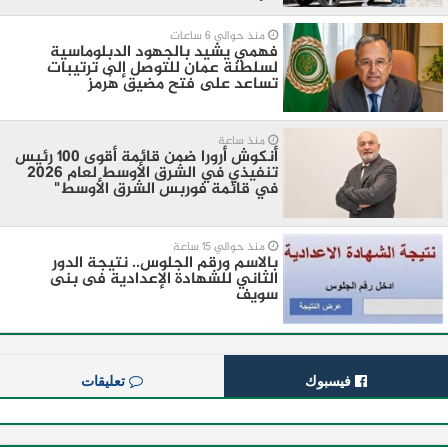
منذ حوالي 6 ساعات
فهمي يشيد بالجهود الدبلوماسية
لسلطنة عمان للتوصل إلى ترتيبات
تساعد على فتح مضيق هُرمز
منذ ساعة
أنكوش أرورا ضمن قائمة أقوى 100 رئيس
تنفيذي في الشرق الأوسط لعام 2026
في قائمة فوربس الشرق الأوسط"
منذ حوالي 15 ساعة
بالاسم ورقم الجلوس.. نتيجة الدور
الثاني للشهادة الإعدادية فى بنى
سويف
فيسبوك
تعليقات