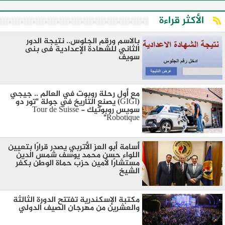
الأكثر قراءة
بالاسم ورقم الجلوس.. نتيجة الدور
الثاني للشهادة الإعدادية فى بنى
سويف
مع أول رحلة روبوت في العالم .. جيجي
(GIGI) يصنع التاريخ في جولة "تور دو
سويس روبوتيك - Tour de Suisse
Robotique"
أسامة أبو العز الأتربي يصدر قرارًا بتعيين
اللواء حسن محمد يوسف شمس الدين
مستشارًا لأمين حزب حماة الوطن بكفر
الشيخ
مكتبة الإسكندرية تفتتح الدورة الثالثة
والعشرين من مهرجان الصيف الدولي