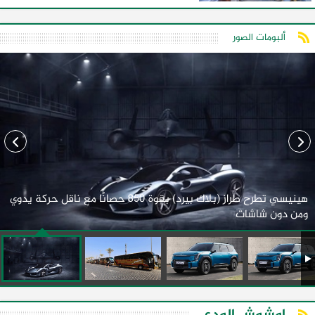
ألبومات الصور
هينيسي تطرح طراز (بلاك بيرد) بقوة 850 حصانًا مع ناقل حركة يدوي
ومن دون شاشات