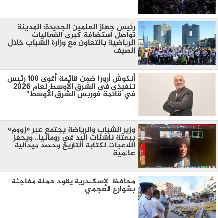
رئيس جهاز العلمين الجديدة: المدينة
تواصل استضافة كبرى الفعاليات
الرياضية بالتعاون مع وزارة الشباب خلال
الصيف
أنكوش أرورا ضمن قائمة أقوى 100 رئيس
تنفيذي في الشرق الأوسط لعام 2026
في قائمة فوربس الشرق الأوسط"
وزير الشباب والرياضة يجتمع عبر «زووم»
ببعثة ناشئات اليد في رومانيا.. ويحفز
اللاعبات لكتابة التاريخ وحصد ميدالية
عالمية
محافظ الإسكندرية يقود حملة مفاجئة
بشوارع العجمي