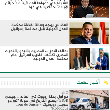
الشجاع في دعواها القضائية ضد جرائم
الإبادة الجماعية في غزة
الفضالي يوجه رسالة لقضاة محكمة
العدل الدولية قبل محاكمة إسرائيل
تحالف الاحزاب المصريه يشيدو بالتحرك
المصري لكشف اكاذيب اسرائيل امام
محكمه العدل الدوليه
أخبار تهمك
الآن
مع أول رحلة روبوت في العالم .. جيجي
(GIGI) يصنع التاريخ في جولة "تور دو
سويس روبوتيك - Tour de Suisse
Robotique"