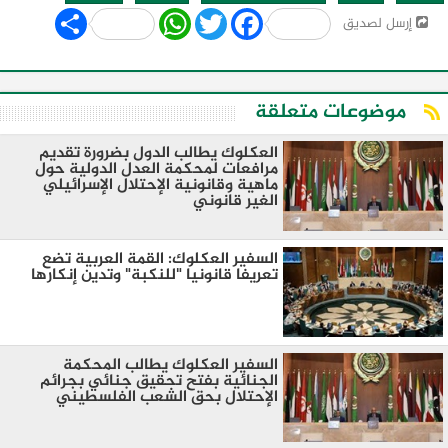
Share
WhatsApp
Twitter
Facebook
إرسل لصديق
موضوعات متعلقة
العكلوك يطالب الدول بضرورة تقديم
مرافعات لمحكمة العدل الدولية حول
ماهية وقانونية الإحتلال الإسرائيلي
الغير قانوني
السفير العكلوك: القمة العربية تضع
تعريفا قانونيا "للنكبة" وتدين إنكارها
السفير العكلوك يطالب المحكمة
الجنائية بفتح تحقيق جنائي بجرائم
الإحتلال بحق الشعب الفلسطيني