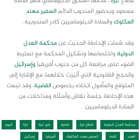
قطاع
غزة
"، قدّمها الملحق الدبلوماسي ماهر أسامة
مسعود وبحضور المندوب الدائم
السفير مهند
العكلوك
والسادة الدبلوماسيين كادر المندوبية.
وقد شملت الإحاطة الحديث عن
محكمة العدل
الدولية
واختصاصها وتشكيل المحكمة مع تسليط
الضوء على مرافعة كلٍ من جنوب أفريقيا
وإسرائيل
والحجج القانونية التي أثيرت خلالهما، مع الإشارة إلى
المتوقع والمأمول اتخاذه بخصوص
القضية
. وقد تبعت
هذه الإحاطة جلسةُ نقاش وأسئلة ومداخلات من
السادة الدبلوماسيين.
محكمة العدل الدولية
قطاع غزة
قضية
في غزة
غزة
اليوم
الهند
القط
السفير مهند العكلوك
أفريقيا
إسرائيل