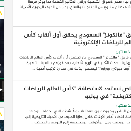
بين سحر الأسواق الشعبية ورقي المتاجر الفخمة بما يوفر فرصة
اف عالم متنوع من المنتجات والسلع، بدءًا من الحرف اليدوية الأصيلة
ق "فالكونز" السعودي يحقق أول ألقاب كأس
لم للرياضات الإلكترونية
ذ سنتين
 فريق " فالكونز " السعودي من تحقيق أول ألقاب كأس العالم للرياضات
وزير النقل يدشن 20 أتوبيسًا جديدًا مكيفًا من إنتاج شركة
ترونية الحدث الأكبر في تاريخ الألعاب، بعد فوزهم باللعبة الشهيرة
ات الكهربائية
النصر للسيارات إلى شركة الاتحاد العربي للنقل البري
أوف ديوتي: وورزون" ليصبحوا بذلك في صدارة ترتيب أندية ...
(السوبرجيت)
ن
ياض تستعد لاستضافة "كأس العالم للرياضات
لكترونية" في يوليو
ذ سنتين
 الرياض مجموعة من الفعاليات والأنشطة التي تجعلها الوجهة
لة لقضاء أمتع الأوقات خلال إجازة الصيف من الأحياء التاريخية إلى
رب الممتعة ومن المأكولات المتخصصة إلى الترفيه والحفلات ...