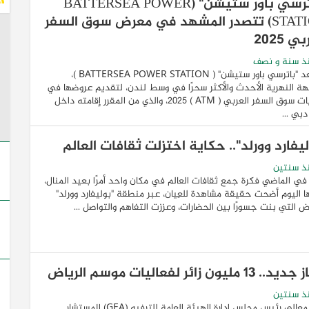
"باترسي باور ستيشن" (BATTERSEA POWER
STATION) تتصدر المشهد في معرض سوق السفر
ي 2025
ذ سنة و نصف
تستعد "باترسي باور ستيشن" ( BATTERSEA POWER STATION )،
هة النهرية الأحدث والأكثر سحرًا في وسط لندن، لتقديم عروضها في
فعاليات سوق السفر العربي ( ATM ) 2025، والذي من المقرر إقامته داخل
دبي ...
يفارد وورلد".. حكاية اختزلت ثقافات العالم
ذ سنتين
ي الماضي فكرة جمع ثقافات العالم في مكان واحد أمرًا بعيد المنال،
نها اليوم أضحت حقيقة مشاهدة للعِيان، عبر منطقة "بوليفارد وورلد"
اض التي بنت جسورًا بين الحضارات، وعززت التفاهم والتواصل ...
 13 مليون زائر لفعاليات موسم الرياض
ذ سنتين
أعلن معالي رئيس مجلس إدارة الهيئة العامة للترفيه (GEA) المستشار