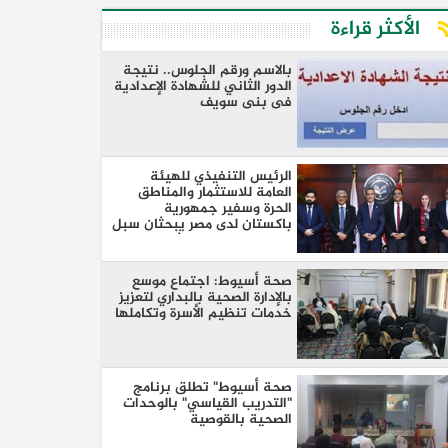
الأكثر قراءة
بالاسم ورقم الجلوس.. نتيجة
الدور الثاني للشهادة الإعدادية
فى بنى سويف
الرئيس التنفيذي للهيئة
العامة للاستثمار والمناطق
الحرة وسفير جمهورية
باكستان لدى مصر يبحثان سبل
تعزيز التعاون الاستثماري بين
البلدين
صحة أسيوط: اجتماع موسع
بالإدارة الصحية بالبداري لتعزيز
خدمات تنظيم الأسرة وتكاملها
صحة أسيوط" تطلق برنامج
"التدريب القياسي" بالوحدات
الصحية بالقوصية