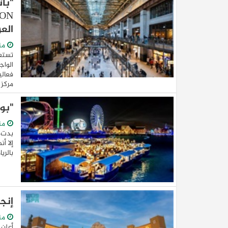
العرب
من
الواج
مركز 
"بول
من
بدت ف
إلا أ
بالري
إنجاز جديد..
من