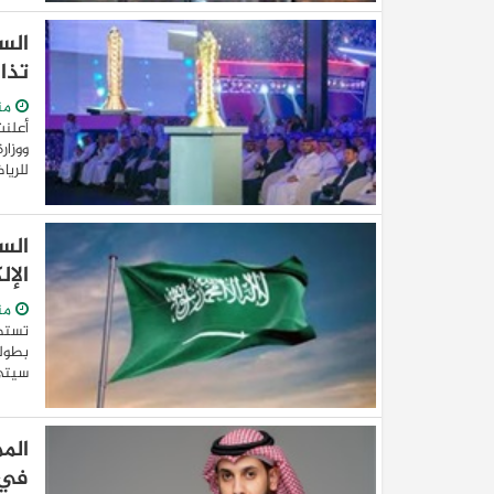
الس
تذاك
من
أعلنت
ووزار
للريا
الس
الإ
منذ
بطولة
سيتي، بمشاركة 
الم
في 