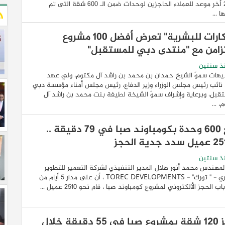
2024 أخر موعد للعملاء الحاجزين لوحدات ضمن الـ 600 شقة التى تم
 ...
ابتكارات للبشرية" تعرض أفضل 100 مشروع
تزامن مع "منتدى دبي للمستقبل"
ذ سنتين
هات سموّ الشيخ حمدان بن محمد بن راشد آل مكتوم، ولي عهد
نائب رئيس مجلس الوزراء وزير الدفاع، رئيس مجلس أمناء مؤسسة دبي
قبل، وبرعاية وإشراف سموّ الشيخة لطيفة بنت محمد بن راشد آل
، ...
بيع 600 وحدة بكومباوند صبا في 79 دقيقة ..
ذ سنتين
لمهندس محمد أنور هلال المدير التنفيذي لشركة التعمير للتطوير
العقاري - " تورك" - TOREC DEVELOPMENTS ، أن على مدار 5 أيام من
ب الحجز الألكتروني لمشروع كومباوند صبا ، قام نحو 2510 عميل ...
حجز 120 شقة بمشروع صبا فى 55 دقيقة خلال