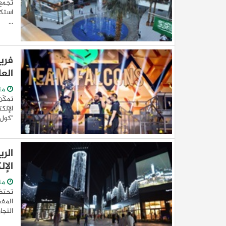
تجمع 
استكش
...
فري
العا
من
تمكّن
الإلك
كيا EV9 GT للباحثين عن متعة قيادة السيار
"كول 
العائلية
الر
الإ
من
تحتضن
المفض
التجا