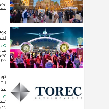
...
لحض
من
...
للت
عدم 
من