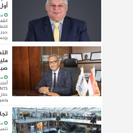
أول
من
كشف 
بإجما
ملي
صبا
من
خلال 
وتسوي
تجا
من
تتميز