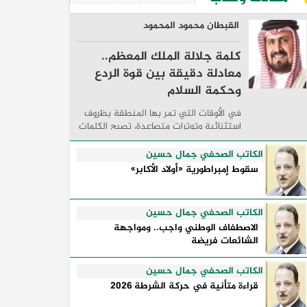
القبطان محمود المحمود
كلمة جلالة الملك المعظم..
معادلة دقيقة بين قوة الردع
وحكمة السلام
في الأوقات التي تمر بها المنطقة بظروف
استثنائية وتوترات متصاعدة، تصبح الكلمات
السياسية أكثر من مجرد مواقف معلنة؛ فهي
تكشف طريقة تفكير الدول، وكيفية إدارتها
الكاتب الصحفي جمال حسين
للأزمات، والحدود التي تفصل بين القوة ...
سقوط إمبراطورية «أولاد الأكابر»
الكاتب الصحفي جمال حسين
الاصطفاف الوطني واجب.. ومواجهة
الشائعات فريضة
الكاتب الصحفي جمال حسين
قراءة متأنية في حركة الشرطة 2026