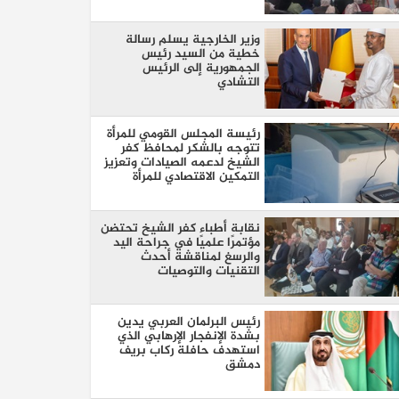
وزير الخارجية يسلم رسالة
خطية من السيد رئيس
الجمهورية إلى الرئيس
التشادي
رئيسة المجلس القومي للمرأة
تتوجه بالشكر لمحافظ كفر
الشيخ لدعمه الصيادات وتعزيز
التمكين الاقتصادي للمرأة
نقابة أطباء كفر الشيخ تحتضن
مؤتمرًا علميًا في جراحة اليد
والرسغ لمناقشة أحدث
التقنيات والتوصيات
رئيس البرلمان العربي يدين
بشدة الإنفجار الإرهابي الذي
استهدف حافلة ركاب بريف
دمشق