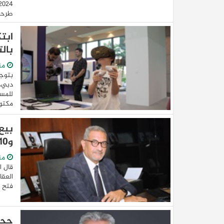
طرحها
بال
من
بتوجي
دبي، 
للمست
مكتوم
و2510 عميل سدد جدية الحجز
من
قال ا
فتح با