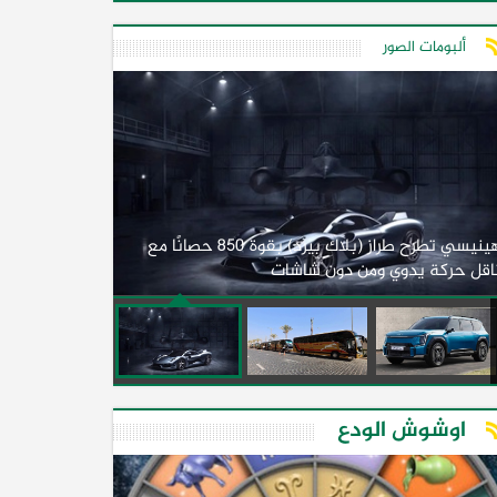
ألبومات الصور
لأول مرة.. مصر
هينيسي تطرح طراز (بلاك بيرد) بقوة 850 حصانًا مع
اقل حركة يدوي ومن دون شاشات
2026)
اوشوش الودع