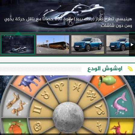
هينيسي تطرح طراز (بلاك بيرد) بقوة 850 حصانًا مع ناقل حركة يدوي
ومن دون شاشات
اوشوش الودع