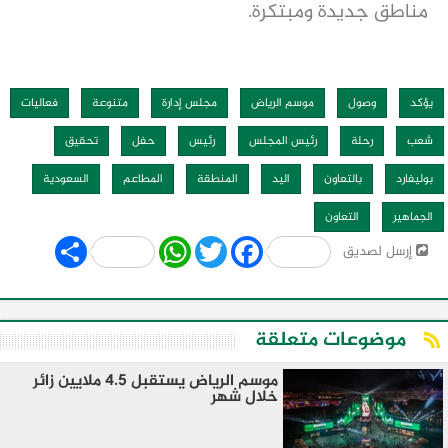
مناطق جديدة ومبتكرة.
يؤكد
وصول
موسم الرياض
مجلس إدارة
متنوعة
فعاليات
شعب
رحلة
رئيس المجلس
رئيس
حفل
تحقيق
بوليفارد
بالتعاون
اليد
المنطقة
المطاعم
السعودية
الجماهير
التعاون
Share
WhatsApp
Twitter
Facebook
إرسل لصديق
موضوعات متعلقة
موسم الرياض يستقبل 4.5 ملايين زائر
خلال شهر