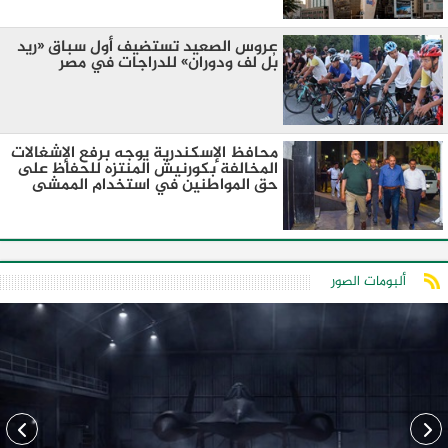
عروس الصعيد تستضيف أول سباق «ريد
بُل لف ودوران» للدراجات في مصر
محافظ الإسكندرية يوجه برفع الإشغالات
المخالفة بكورنيش المنتزه للحفاظ على
حق المواطنين في استخدام الممشى
ألبومات الصور