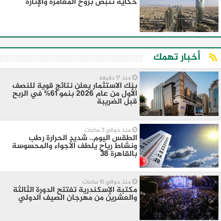
حكاية تنبض بروح المغامرة والإثارة
أخبار تهمك
منذ 17 دقيقة
بنك الاستثمار يعلن نتائج قوية للنصف
الأول من عام 2026 بنمو 61% في الربح
قبل الضريبة
منذ حوالي 3 ساعات
الطقس اليوم.. شديد الحرارة رطب
ونشاط رياح يلطف الأجواء والمحسوسة
بالقاهرة 38
منذ حوالي 10 ساعات
مكتبة الإسكندرية تفتتح الدورة الثالثة
والعشرين من مهرجان الصيف الدولي