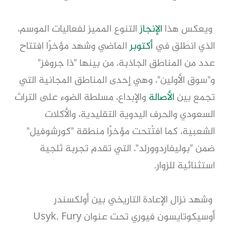
ويعكس هذا
الإنجاز
التنوع المميز لفعاليات الموسم،
الذي انطلق في
أكتوبر
الماضي وشهد مؤخرًا افتتاح
عدد من المناطق الجاذبة، من بينها "ذا جروفز"
و"سوق الأولين"، وهي إحدى المناطق المجانية التي
تجمع بين
الأصالة
والإبداع، مسلطة الضوء على التراث
السعودي والحرف اليدوية التقليدية، والأكلات
الشعبية، كما افتُتحت مؤخرًا منطقة "كورشوفيل"
ضمن "بوليفاردوورلد"، التي تقدم تجربة ثلجية
استثنائية للزوار.
وشهد نزال الإعادة التاريخي بين أولكسندر
أوسيكوتايسون فيوري تحت عنوان Usyk, Fury