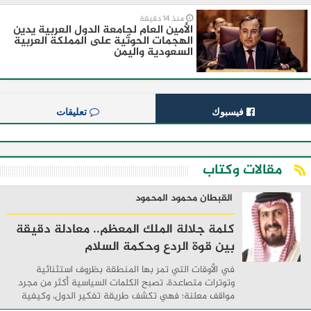
منذ 14 دقيقة
الأمين العام لجامعة الدول العربية يدين
الهجمات الحوثية على المملكة العربية
السعودية واليمن
فيسبوك
تعليقات
مقالات وكتاب
القبطان محمود المحمود
كلمة جلالة الملك المعظم.. معادلة دقيقة
بين قوة الردع وحكمة السلام
في الأوقات التي تمر بها المنطقة بظروف استثنائية
وتوترات متصاعدة، تصبح الكلمات السياسية أكثر من مجرد
مواقف معلنة؛ فهي تكشف طريقة تفكير الدول، وكيفية
إدارتها للأزمات، والحدود التي تفصل بين القوة ...