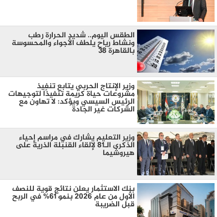
الطقس اليوم.. شديد الحرارة رطب
ونشاط رياح يلطف الأجواء والمحسوسة
بالقاهرة 38
وزير الإنتاج الحربي يتابع تنفيذ
مشروعات حياة كريمة تنفيذًا لتوجيهات
الرئيس السيسي ويؤكد: لا تهاون مع
الشركات غير الجادة
وزير التعليم يشارك في مراسم إحياء
الذكرى الـ81 لإلقاء القنبلة الذرية على
هيروشيما
بنك الاستثمار يعلن نتائج قوية للنصف
الأول من عام 2026 بنمو 61% في الربح
قبل الضريبة