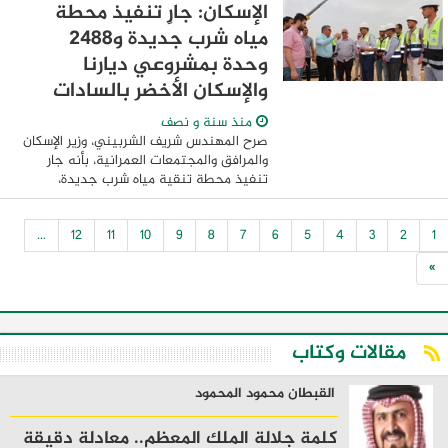
للمواطنين متوسطي الدخل، وذلك تنفيذًا ...
الإسكان: جارٍ تنفيذ محطة
مياه شرب جديدة و2488
وحدة بمشروعي ديارنا
والإسكان الأخضر بالسادات
منذ سنة و نصف
صرح المهندس شريف الشربيني، وزير الإسكان
والمرافق والمجتمعات العمرانية، بأنه جار
تنفيذ محطة تنقية مياه شرب جديدة،
و2488 وحدة سكنية بمشروعي ديارنا للإسكان
المتوسط، و" الإسكان الأخضر" بمدينة
...
12
11
10
9
8
7
6
5
4
3
2
1
السادات، ...
»
مقالات وكتاب
القبطان محمود المحمود
كلمة جلالة الملك المعظم.. معادلة دقيقة