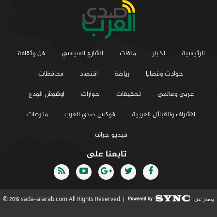
الرئيسية
اخبار
ملفات
الشارع السياسي
فن وثقافة
حوادث وقضايا
رياضة
اقتصاد
محافظات
عربي وعالمي
تحقيقات
حوارات
اوشوش الودع
الاشراف والقبائل العربية
فوكس صدي العرب
منوعات
فيديو جراف
تابعنا على
يصدر عن
© 2016 sada-alarab.com All Rights Reserved. |