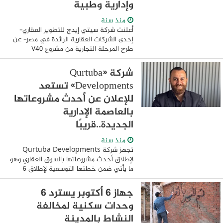
وإدارية وطبية
منذ سنة
أعلنت شركة سيتي إيدج للتطوير العقاري-
إحدى الشركات العقارية الرائدة في مصر- عن
طرح المرحلة التجارية من مشروع V40
District بالقاهرة الجديدة على مساحة 20
فدانًا بإجمالي استثمارات 17 مليار جنيه،
شركة «Qurtuba
وتضم ...
Developments» تستعد
للإعلان عن أحدث مشروعاتها
بالعاصمة الإدارية
الجديدة..قريبًا
منذ سنة
تجهز شركة Qurtuba Developments
لإطلاق أحدث مشروعاتها بالسوق العقاري وهو
ما يأتي ضمن خطتها التوسعية لإطلاق 6
مشروعات متميزة خلال عامين بالسوق
المصري، حيث يقع المشروع الجديد في
جهاز ٦ أكتوبر يسترد 6
العاصمة الإدارية ...
وحدات سكنية لمخالفة
النشاط بالمدينة