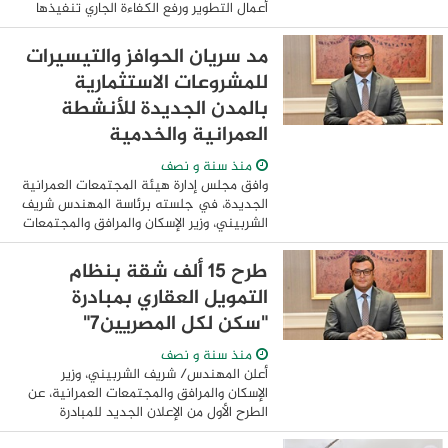
أعمال التطوير ورفع الكفاءة الجاري تنفيذها
بمدن الشروق ودمياط الجديدة وبدر، وسوهاج
الجديدة، والتي تشمل خطوط صرف ...
مد سريان الحوافز والتيسيرات
للمشروعات الاستثمارية
بالمدن الجديدة للأنشطة
العمرانية والخدمية
منذ سنة و نصف
وافق مجلس إدارة هيئة المجتمعات العمرانية
الجديدة، في جلسته برئاسة المهندس شريف
الشربيني، وزير الإسكان والمرافق والمجتمعات
العمرانية، على مد سريان الحوافز والتيسيرات
السابق صدورها بقرارات مجلس ...
طرح 15 ألف شقة بنظام
التمويل العقاري بمبادرة
"سكن لكل المصريين7"
منذ سنة و نصف
أعلن المهندس/ شريف الشربيني، وزير
الإسكان والمرافق والمجتمعات العمرانية، عن
الطرح الأول من الإعلان الجديد للمبادرة
الرئاسية "سكن لكل المصريين7"، والمخصص