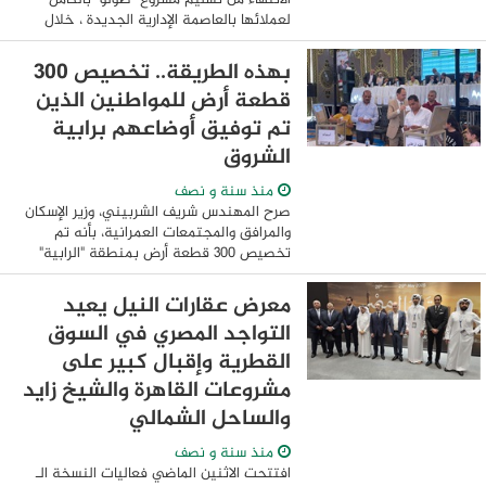
لعملائها بالعاصمة الإدارية الجديدة ، خلال
جولة استثنائية نظمتها الشركة بحضور
المهندس خالد عباس – رئيس شركة العاصمة
بهذه الطريقة.. تخصيص 300
...
قطعة أرض للمواطنين الذين
تم توفيق أوضاعهم برابية
الشروق
منذ سنة و نصف
صرح المهندس شريف الشربيني، وزير الإسكان
والمرافق والمجتمعات العمرانية، بأنه تم
تخصيص 300 قطعة أرض بمنطقة "الرابية"
بمدينة الشروق، بالقرعة العلنية التاسعة
للمواطنين الذين قاموا بسداد المقدمات ...
معرض عقارات النيل يعيد
التواجد المصري في السوق
القطرية وإقبال كبير على
مشروعات القاهرة والشيخ زايد
والساحل الشمالي
منذ سنة و نصف
افتتحت الاثنين الماضي فعاليات النسخة الـ