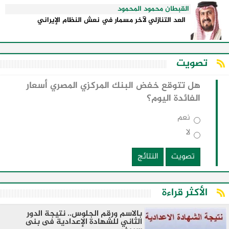
القبطان محمود المحمود
العد التنازلي لآخر مسمار في نعش النظام الإيراني
تصويت
هل تتوقع خفض البنك المركزي المصري أسعار
الفائدة اليوم؟
نعم
لا
تصويت
النتائج
الأكثر قراءة
بالاسم ورقم الجلوس.. نتيجة الدور
الثاني للشهادة الإعدادية فى بنى