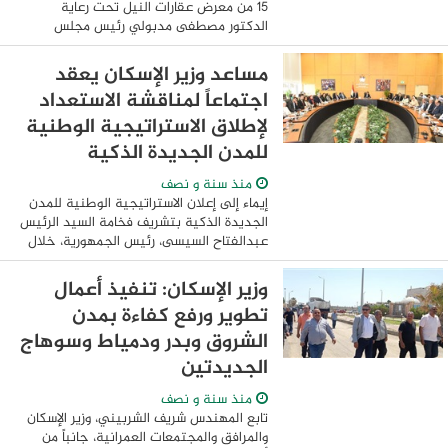
15 من معرض عقارات النيل تحت رعاية
الدكتور مصطفى مدبولي رئيس مجلس
الوزراء المصري بمركز الدوحة للمعارض
والمؤتمرات بقطر . وتمت مراسم افتتاح
مساعد وزير الإسكان يعقد
النسخة الـ 15 من معرض ...
اجتماعاً لمناقشة الاستعداد
لإطلاق الاستراتيجية الوطنية
للمدن الجديدة الذكية
منذ سنة و نصف
إيماء إلى إعلان الاستراتيجية الوطنية للمدن
الجديدة الذكية بتشريف فخامة السيد الرئيس
عبدالفتاح السيسى، رئيس الجمهورية، خلال
فعاليات افتتاح المنتدي الحضري العالمي في
نسختة الثانية عشرة بمصر، عقد ...
وزير الإسكان: تنفيذ أعمال
تطوير ورفع كفاءة بمدن
الشروق وبدر ودمياط وسوهاج
الجديدتين
منذ سنة و نصف
تابع المهندس شريف الشربيني، وزير الإسكان
والمرافق والمجتمعات العمرانية، جانباً من