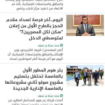
والمرافق والمجتمعات العمرانية، بأنه تم
الانتهاء من تنفيذ مركز شباب رياضي
واجتماعي نموذجي يضم العديد من
المنشآت والأنشطة الرياضية والاجتماعية
اليوم..آخر فرصة لسداد مقدم
المقامة على مساحة ...
الحجز بالطرح الأول من إعلان
"سكن لكل المصريين7"
لمتوسطي الدخل
منذ سنة و نصف
أعلن المهندس/ شريف الشربيني، وزير
الإسكان والمرافق والمجتمعات العمرانية، أن
اليوم هو آخر فرصة أمام المواطنين لسداد
مقدم جدية الحجز والمصروفات الإدارية
ورسوم التسجيل بمكاتب البريد المميكن لحجز
بتر هوم المطور الأول
وحدة ...
بالعاصمة تحتفل بتسليم
مشروع صولو ثاني مشروعاتها
بالعاصمة الإدارية الجديدة
منذ سنة و نصف
أعلنت شركة بتر هوم للاستثمار العقارى عن
الانتهاء من تسليم مشروع "صولو" بالكامل