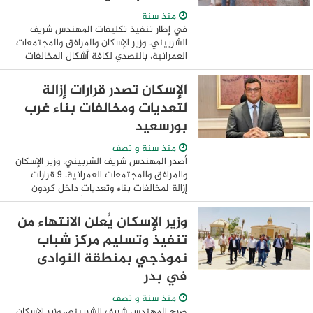
منذ سنة
في إطار تنفيذ تكليفات المهندس شريف
الشربيني، وزير الإسكان والمرافق والمجتمعات
العمرانية، بالتصدي لكافة أشكال المخالفات
والحفاظ على النسق العمراني والطابع
السكني للمدن الجديدة، نفذ جهاز تنمية ...
الإسكان تصدر قرارات إزالة
لتعديات ومخالفات بناء غرب
بورسعيد
منذ سنة و نصف
أصدر المهندس شريف الشربيني، وزير الإسكان
والمرافق والمجتمعات العمرانية، 9 قرارات
إزالة لمخالفات بناء وتعديات داخل كردون
مدينة غرب بورسعيد، مؤكداً مواصلة إزالة
مخالفات البناء والحفاظ على الطابع ...
وزير الإسكان يُعلن الانتهاء من
تنفيذ وتسليم مركز شباب
نموذجي بمنطقة النوادى
في بدر
منذ سنة و نصف
صرح المهندس شريف الشربيني، وزير الإسكان