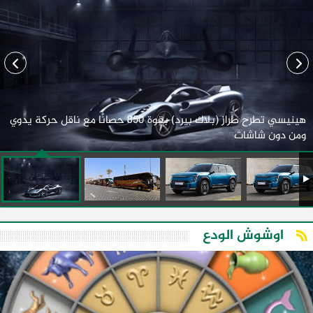
هينيسي تطرح طراز (بلاك بيرد) بقوة 850 حصانًا مع ناقل حركة يدوي
ومن دون شاشات
اوشوش الودع