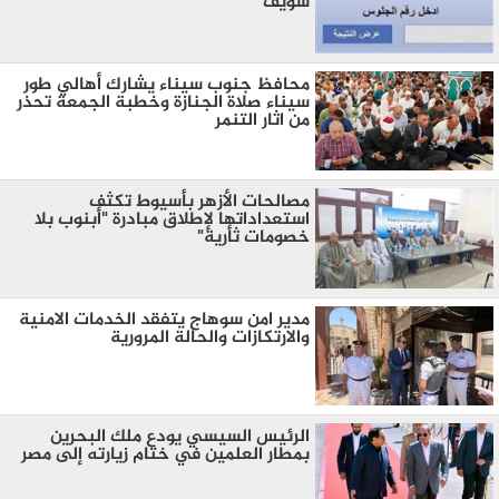
سويف
محافظ جنوب سيناء يشارك أهالي طور
سيناء صلاة الجنازة وخطبة الجمعة تحذر
من اثار التنمر
مصالحات الأزهر بأسيوط تكثف
استعداداتها لإطلاق مبادرة "أبنوب بلا
خصومات ثأرية"
مدير امن سوهاج يتفقد الخدمات الامنية
والارتكازات والحالة المرورية
الرئيس السيسي يودع ملك البحرين
بمطار العلمين في ختام زيارته إلى مصر