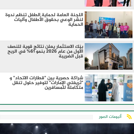
اللجنة العامة لحماية الطفل تنظم ندوة
لنشر الوعي بحقوق الأطفال وآليات
الحماية
بنك الاستثمار يعلن نتائج قوية للنصف
الأول من عام 2026 بنمو 61% في الربح
قبل الضريبة
شراكة حصرية بين "قطارات الاتحاد" و
"ثريفتي الإمارات" لتوفير حلول تنقل
متكاملة للمسافرين
ألبومات الصور