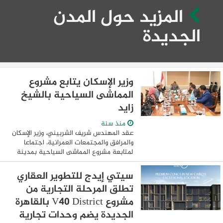
المزيد حول المدن
الجديدة
وزير الإسكان يتابع مشروع
المماشى السياحية بالشيخ
زايد
منذ سنة
عقد المهندس شريف الشربيني، وزير الإسكان
والمرافق والمجتمعات العمرانية، اجتماعا
لمتابعة مشروع المماشى السياحية بمدينة
الشيخ زايد، وذلك بحضور مسئولي الوزارة
وهيئة المجتمعات العمرانية الجديدة، ورئيس
سيتي إيدج للتطوير العقاري
...
تطلق المرحلة التجارية من
مشروع V40 District بالقاهرة
الجديدة يضم وحدات تجارية