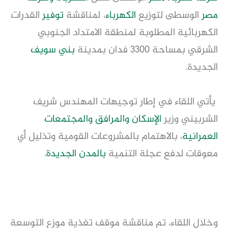
مصر
الوسطى لتوزيع
الكهرباء
، لمناقشة
توفير
القدرات
الكهربائية المطلوبة لمنطقة الامتداد الجنوبي
الشرقي بمساحة ٣٣٠٠ فدان بمدينة
بني سويف
الجديدة.
يأتي اللقاء في إطار توجيهات المهندس شريف
الشربيني وزير
الإسكان
والمرافق
والمجتمعات
العمرانية
، بالاهتمام بالمشروعات القومية وتذليل أي
معوقات لدفع عجلة التنمية
بالمدن الجديدة
.
وخلال اللقاء، تم مناقشة موقف تغذية موزع التوسعة