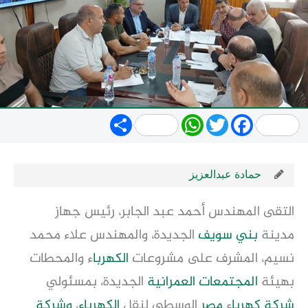
Share
WhatsApp
Twitter
Facebook
حمادة عبدالعزيز
التقى المهندس أحمد عبد الجابر، رئيس جهاز
مدينة
بني سويف
الجديدة، والمهندس علاء محمد
نسيم، المشرف على مشروعات
الكهربا
ء والمحطات
بهيئة
المجتمعات العمرانية
الجديدة، بمسئولي
شركة
كهربا
ء
مصر
الوسطى لنقل
الكهرباء
،
وشركة