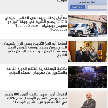
سويف
مع أول رحلة روبوت في العالم .. جيجي
(GIGI) يصنع التاريخ في جولة "تور دو
سويس روبوتيك - Tour de Suisse
Robotique"
أسامة أبو العز الأتربي يصدر قرارًا بتعيين
اللواء حسن محمد يوسف شمس الدين
مستشارًا لأمين حزب حماة الوطن بكفر
الشيخ
مكتبة الإسكندرية تفتتح الدورة الثالثة
والعشرين من مهرجان الصيف الدولي
أنكوش أرورا ضمن قائمة أقوى 100 رئيس
تنفيذي في الشرق الأوسط لعام 2026
في قائمة فوربس الشرق الأوسط"