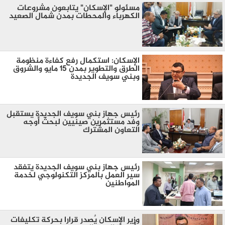
مسئولو "الإسكان" يتابعون مشروعات
الكهرباء والمحطات بمدن شمال الصعيد
الإسكان: استكمال رفع كفاءة منظومة
الطرق والتطوير بمدن 15 مايو والشروق
وبني سويف الجديدة
رئيس جهاز بني سويف الجديدة يستقبل
وفد مستثمرين صينيين لبحث أوجه
التعاون المشترك
رئيس جهاز بني سويف الجديدة يتفقد
سير العمل بالمركز التكنولوجي لخدمة
المواطنين
وزير الإسكان يٌصدر قرارا بحركة تكليفات