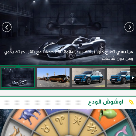
هينيسي تطرح طراز (بلاك بيرد) بقوة 850 حصانًا مع ناقل حركة يدوي
ومن دون شاشات
اوشوش الودع