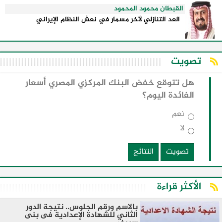
القبطان محمود المحمود
العد التنازلي لآخر مسمار في نعش النظام الإيراني
تصويت
هل تتوقع خفض البنك المركزي المصري أسعار
الفائدة اليوم؟
نعم
لا
تصويت
النتائج
الأكثر قراءة
بالاسم ورقم الجلوس.. نتيجة الدور
الثاني للشهادة الإعدادية فى بنى