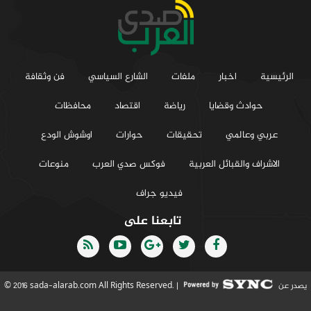
الرئيسية
اخبار
ملفات
الشارع السياسي
فن وثقافة
حوادث وقضايا
رياضة
اقتصاد
محافظات
عربي وعالمي
تحقيقات
حوارات
اوشوش الودع
الاشراف والقبائل العربية
فوكس صدي العرب
منوعات
فيديو جراف
تابعنا على
يصدر عن
© 2016 sada-alarab.com All Rights Reserved. |