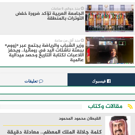
منذ حوالي 6 ساعات
الجامعة العربية تؤكد ضرورة خفض
التوترات بالمنطقة ‏
منذ أقل من ساعة
وزير الشباب والرياضة يجتمع عبر «زووم»
ببعثة ناشئات اليد في رومانيا.. ويحفز
اللاعبات لكتابة التاريخ وحصد ميدالية
عالمية
فيسبوك
تعليقات
مقالات وكتاب
القبطان محمود المحمود
كلمة جلالة الملك المعظم.. معادلة دقيقة