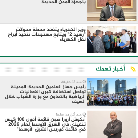
بأجهزة المدن الجديدة
وزير الكهرباء يتفقد محطة محولات
"رشيد 2" ويتابع مستجدات تنفيذ أبراج
نقل الكهرباء
أخبار تهمك
منذ 42 دقيقة
رئيس جهاز العلمين الجديدة: المدينة
تواصل استضافة كبرى الفعاليات
الرياضية بالتعاون مع وزارة الشباب خلال
الصيف
منذ أقل من ساعة
أنكوش أرورا ضمن قائمة أقوى 100 رئيس
تنفيذي في الشرق الأوسط لعام 2026
في قائمة فوربس الشرق الأوسط"