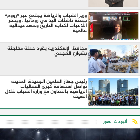
وزير الشباب والرياضة يجتمع عبر «زووم»
ببعثة ناشئات اليد في رومانيا.. ويحفز
اللاعبات لكتابة التاريخ وحصد ميدالية
عالمية
محافظ الإسكندرية يقود حملة مفاجئة
بشوارع العجمي
رئيس جهاز العلمين الجديدة: المدينة
تواصل استضافة كبرى الفعاليات
الرياضية بالتعاون مع وزارة الشباب خلال
الصيف
ألبومات الصور