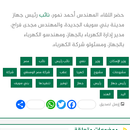
حضر اللقاء، المهندس أحمد نمور،
نائب
رئيس جهاز
مدينة بني سويف الجديدة، والمهندس مجدى فراج،
مدير إدارة الكهرباء بالجهاز، ومهندسو الكهرباء
بالجهاز، ومسئولو شركة الكهرباء.
وزير الإسكان
وزير
نفي
نائب رئيس
نائب
مصر
مشروعات
مشروع
كهربا
عقب
شركة مصر الوسطي
شركة
رئيس جهاز
رئيس
جهاز
توفير
تنفيذها
بني سويف
اليد
الهند
Share
WhatsApp
Twitter
Facebook
إرسل لصديق