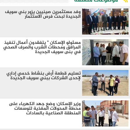
موضوعات متعلقة
وفد مستثمرين صينيين يزور بني سويف
الجديدة لبحث فرص الاستثمار
مسئولو الإسكان " يتفقدون أعمال تنفيذ
المرافق ومحطات الشرب والصرف الصحي
في بنى سويف الجديدة
تسليم قطعة أرض بنشاط خدمي إداري
لإحدى الشركات ببني سويف الجديدة
وزير الإسكان: وضع جهد الكهرباء على
محطة المحولات المغذية لتوسعات
المنطقة الصناعية بالسادات