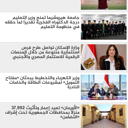
جامعة هيروشيما تمنح وزير التعليم
درجة الدكتوراه الفخرية تقديرًا لما حققه
في منظومة التعليم
وزارة الإسكان تواصل طرح فرص
استثمارية متنوعة من خلال المنصات
الرقمية للاستثمار المصري والأجنبي
وزير الكهرباء والتخطيط يبحثان «مفتاح
التمويل» لمشروعات الطاقة والخامات
النادرة
«الأورمان» تعيد إعمار وتأثيث 37,992
منزلًا بمحافظات الجمهورية تحت إشراف
«التضامن»