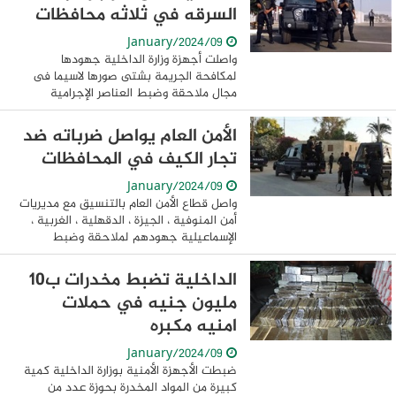
السرقه في ثلاثه محافظات
09/January/2024
واصلت أجهزة وزارة الداخلية جهودها
لمكافحة الجريمة بشتى صورها لاسيما فى
مجال ملاحقة وضبط العناصر الإجرامية
والتشكيلات العصابية مرتكبى جرائم
السرقات فقد تمكن قطاع الأمن العام
الأمن العام يواصل ضرباته ضد
بمشاركة مديريتى أمن ...
تجار الكيف في المحافظات
09/January/2024
واصل قطاع الأمن العام بالتنسيق مع مديريات
أمن المنوفية ، الجيزة ، الدقهلية ، الغربية ،
الإسماعيلية جهودهم لملاحقة وضبط
العناصر الإجرامية من حائزى ومتجرى المواد
المخدرة والأسلحة النارية والذخائر غير ...
الداخلية تضبط مخدرات ب10
مليون جنيه في حملات
امنيه مكبره
09/January/2024
ضبطت الأجهزة الأمنية بوزارة الداخلية كمية
كبيرة من المواد المخدرة بحوزة عدد من