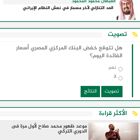
القبطان محمود المحمود
العد التنازلي لآخر مسمار في نعش النظام الإيراني
تصويت
هل تتوقع خفض البنك المركزي المصري أسعار
الفائدة اليوم؟
نعم
لا
تصويت
النتائج
الأكثر قراءة
موعد ظهور محمد صلاح لأول مرة فى
الدوري التركي