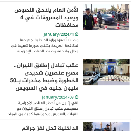
والتشكيلات العصابية مرتكبى جرائم
السرقات تمكن قطاع الأمن العام بمشاركة
الأمن العام يلاحق اللصوص
مديريتى أمن البحيرة – ...
ويعيد المسروقات في 4
محافظات
11/January/2024
واصلت أجهزة وزارة الداخلية جهودها
لمكافحة الجريمة بشتى صورها لاسيما فى
مجال ملاحقة وضبط العناصر الإجرامية
والتشكيلات العصابية مرتكبى جرائم
السرقات فقد تمكن قطاع الأمن العام
عقب تبادل إطلاق النيران..
بمشاركة مديريات أمن ...
مصرع عنصرين شديدى
الخطورة وضبط مخدرات بـ50
مليون جنيه في السويس
09/January/2024
لقي إثنين من أخطر العناصر الإجرامية
مصرعهم عقب تبادل إطلاق النيران مع
القوات بالسويس وبحوزتهما كمية من المواد
المخدرة تقدر قيمتها المالية بـ 50 مليون
جنيه إدراكاً من وزارة الداخلية بأهمية مواصلة
الداخلية تحل لغز جرائم
...