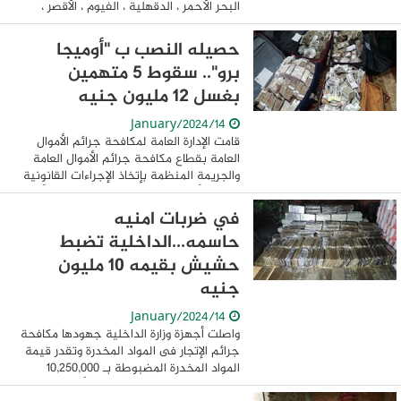
البحر الأحمر ، الدقهلية ، الفيوم ، الأقصر ،
القليوبية جهودهم لملاحقة وضبط العناصر
الإجرامية من حائزى ومتجرى ...
حصيله النصب ب "أوميجا
برو".. سقوط 5 متهمين
بغسل 12 مليون جنيه
14/January/2024
قامت الإدارة العامة لمكافحة جرائم الأموال
العامة بقطاع مكافحة جرائم الأموال العامة
والجريمة المنظمة بإتخاذ الإجراءات القانونية
حيال 5 أشخاص لقيامهم بمحاولة غسل أموال
متحصلة من نشاطهم الإجرامى تمثل ...
في ضربات امنيه
حاسمه...الداخلية تضبط
حشيش بقيمه 10 مليون
جنيه
14/January/2024
واصلت أجهزة وزارة الداخلية جهودها مكافحة
جرائم الإتجار فى المواد المخدرة وتقدر قيمة
المواد المخدرة المضبوطة بـ 10,250,000
مليون جنيه تقريباً إدراكاً منها بأهمية