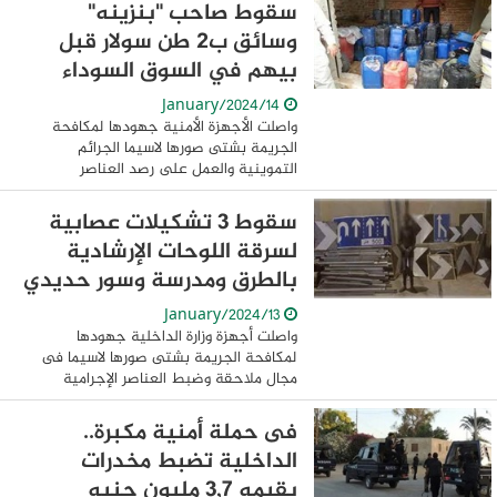
مواصلة اليقظة الأمنية لحماية المجتمع ...
سقوط صاحب "بنزينه"
وسائق ب2 طن سولار قبل
بيهم في السوق السوداء
14/January/2024
واصلت الأجهزة الأمنية جهودها لمكافحة
الجريمة بشتى صورها لاسيما الجرائم
التموينية والعمل على رصد العناصر
الإجرامية حائزى ومتجرى المواد البترولية
بقصد بيعها بالسوق السوداء و أكدت
سقوط 3 تشكيلات عصابية
معلومات وتحريات ...
لسرقة اللوحات الإرشادية
بالطرق ومدرسة وسور حديدي
13/January/2024
واصلت أجهزة وزارة الداخلية جهودها
لمكافحة الجريمة بشتى صورها لاسيما فى
مجال ملاحقة وضبط العناصر الإجرامية
والتشكيلات العصابية مرتكبى جرائم
السرقات تمكن قطاع الأمن العام بمشاركة
فى حملة أمنية مكبرة..
مديريات أمن السويس ، ...
الداخلية تضبط مخدرات
بقيمه 3,7 مليون جنيه