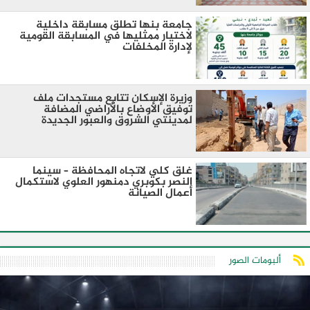
جامعة بنها تطلق مسابقة داخلية
لاختيار ممثليها في المسابقة القومية
لإدارة المخلفات
وزيرة الإسكان تتابع مستجدات ملف
توفيق الأوضاع بالأراضي المضافة
لمدينتي الشروق والعبور الجديدة
غلق كلي لاتجاه المحافظة – سينما
النصر بكوبري دمنهور العلوي لاستكمال
أعمال الصيانة
ألبومات الصور