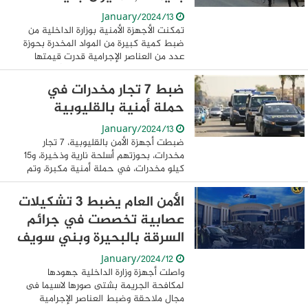
13/January/2024
تمكنت الأجهزة الأمنية بوزارة الداخلية من
ضبط كمية كبيرة من المواد المخدرة بحوزة
عدد من العناصر الإجرامية قدرت قيمتها
المالية قرابة 4 مليون جنيه إدراكاً من الوزارة
بأهمية مواصلة اليقظة الأمنية ...
ضبط 7 تجار مخدرات في
حملة أمنية بالقليوبية
13/January/2024
ضبطت أجهزة الأمن بالقليوبية، 7 تجار
مخدرات، بحوزتهم أسلحة نارية وذخيرة، و15
كيلو مخدرات، في حملة أمنية مكبرة، وتم
التحفظ على المضبوطات وتحررت المحاضر
اللازمة، وتولت النيابة التحقيق. تلقى اللواء ...
الأمن العام يضبط 3 تشكيلات
عصابية تخصصت في جرائم
السرقة بالبحيرة وبني سويف
12/January/2024
واصلت أجهزة وزارة الداخلية جهودها
لمكافحة الجريمة بشتى صورها لاسيما فى
مجال ملاحقة وضبط العناصر الإجرامية