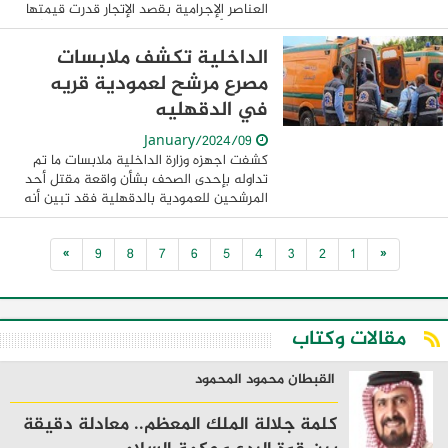
العناصر الإجرامية بقصد الإتجار قدرت قيمتها
المالية بأكثر من 10 مليون جنيه ذلك إدراكاً
من وزارة الداخلية بأهمية مواصلة ...
الداخلية تكشف ملابسات
مصرع مرشح لعمودية قريه
في الدقهليه
09/January/2024
كشفت اجهزه وزارة الداخلية ملابسات ما تم
تداوله بإحدى الصحف بشأن واقعة مقتل أحد
المرشحين للعمودية بالدقهلية فقد تبين أنه
بتاريخ 12/10/2023 تبلغ لمركز شرطة منية
النصر بمديرية أمن الدقهلية من إحدى ...
»
9
8
7
6
5
4
3
2
1
«
مقالات وكتاب
القبطان محمود المحمود
كلمة جلالة الملك المعظم.. معادلة دقيقة