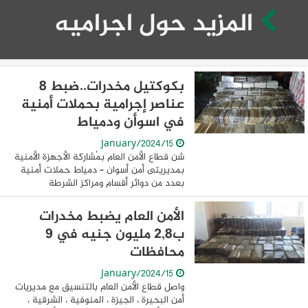
المزيد حول اجراميه
بكوكتيل مخدرات..ضبط 8
عناصر إجرامية بحملات أمنية
في اسوأن ودمياط
15/January/2024
شن قطاع الأمن العام بمُشاركة الأجهزة الأمنية
بمديريتى أمن أسوان – دمياط حملات أمنية
بعدد من دوائر أقسام ومراكز الشرطة
لإستهداف وضبط حائزى ومتجرى المواد
المخدرة والأسلحة النارية والذخائر غير
الأمن العام يضبط مخدرات
المرخصة ...
ب2,8 مليون جنيه في 9
محافظات
15/January/2024
واصل قطاع الأمن العام بالتنسيق مع مديريات
أمن البحيرة ، الجيزة ، المنوفية ، الشرقية ،