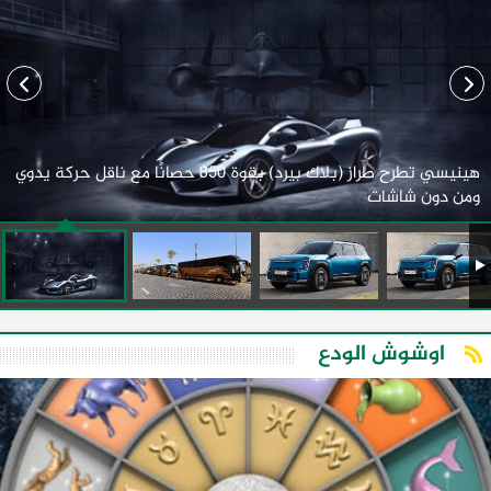
هينيسي تطرح طراز (بلاك بيرد) بقوة 850 حصانًا مع ناقل حركة يدوي
ومن دون شاشات
اوشوش الودع