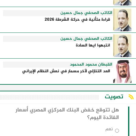
الكاتب الصحفي جمال حسين
قراءة متأنية في حركة الشرطة 2026
الكاتب الصحفي جمال حسين
انتبهوا ايها السادة
القبطان محمود المحمود
العد التنازلي لآخر مسمار في نعش النظام الإيراني
تصويت
هل تتوقع خفض البنك المركزي المصري أسعار
الفائدة اليوم؟
نعم