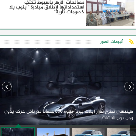
مصالحات الأزهر بأسيوط تكثف
استعداداتها لإطلاق مبادرة "أبنوب بلا
خصومات ثأرية"
ألبومات الصور
هينيسي تطرح طراز (بلاك بيرد) بقوة 850 حصانًا مع ناقل حركة يدوي
ومن دون شاشات