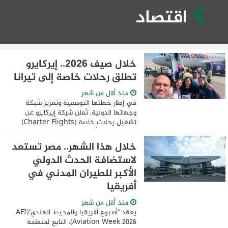
اقتصاد
خلال صيف 2026.. إيركايرو
تطلق رحلات خاصة إلى تيرانا
منذ أقل من شهر
في إطار خطتها التوسعية وتعزيز شبكة
وجهاتها الدولية، تُعلن شركة إيركايرو عن
تشغيل رحلات خاصة (Charter Flights)
إلى العاصمة الألبانية تيرانا خلال الفترة من
14 يوليو وحتى 1 سبتمبر 2026، لتوفير المزيد
خلال هذا الشهر.. مصر تستعد
...
لاستضافة الحدث الدولي
الأكبر للطيران المدني في
أفريقيا
منذ أقل من شهر
يعقد "أسبوع أفريقيا والمحيط الهندي"(AFI
Aviation Week 2026)، التابع لمنظمة