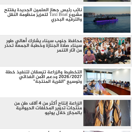
نائب رئيس جهاز العلمين الجديدة يفتتح
مشروع Taxi Boat لتعزيز منظومة النقل
والترفيه البحري
محافظ جنوب سيناء يشارك أهالي طور
سيناء صلاة الجنازة وخطبة الجمعة تحذر
من اثار التنمر
التخطيط والزراعة تنسقان لتنفيذ خطة
2026/2027 ودعم الأمن الغذائي
وتوسيع "القرية المنتجة"
الزراعة إنتاج أكثر من 4 آلاف طن من
منتجات تدوير المخلفات الحيوانية
بالمجازر خلال يوليو