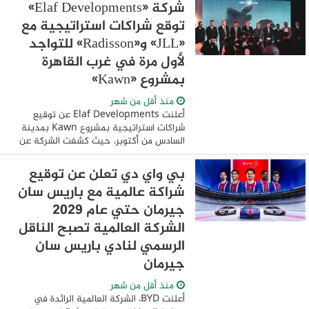
والمجتمعات العمرانية، سير العمل بعدد من
شركة «Elaf Developments»
...
توقع شراكات استراتيجية مع
«JLL» و«Radisson» للتواجد
لأول مرة في غرب القاهرة
بمشروع «Kawn»
منذ أقل من شهر
أعلنت Elaf Developments عن توقيع
شراكات استراتيجية بمشروع Kawn بمدينة
السادس من أكتوبر، حيث كشفت الشركة عن
شراكات مع مؤسسات عالمية ومحلية رائدة،
مما يعزز مكانة المشروع كأحد أبرز المشروعات
بي واي دي تعلن عن توقيع
متعددة ...
شراكة عالمية مع باريس سان
جيرمان حتي عام ٢٠٢٩
الشركة العالمية تصبح الناقل
الرسمي لنادي باريس سان
جيرمان
منذ أقل من شهر
أعلنت BYD، الشركة العالمية الرائدة في