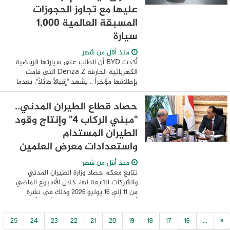
عليها مع تجاوز الحجوزات
المسبقة العالمية 1,000
سيارة
منذ أقل من شهر
أكدت BYD أن الطلب على سيارتها الرياضية
الكهربائية الخارقة Denza Z التى قامت
بإطلاقها مؤخراً .. يشهد "إقبالًا هائلًا"، بعدما
تجاوز عدد الحجوزات المسبقة عالميًا 1,000 ...
حصاد قطاع الطيران المدني..
"مبني الركاب 4" وإنتاج وقود
الطيران المستدام
واستعدادات معرض العلمين
منذ أقل من شهر
نتابع معكم حصاد وزارة الطيران المدني
والشركات التابعة لها، خلال الأسبوع الماضي
من ١١ إلي ١٦ يوليو ٢٠٢٦ وذلك في نشرة
أسبوعية، لعرض المستجدات وأهم الأخبار
والفعاليات. مبني الركاب ٤ بمطار القاهرة و ...
25
24
23
22
21
20
19
18
17
16
...
«