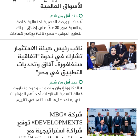
الأسواق العالمية
منذ أقل من شهر
أقامت البورصة المصرية احتفالية خاصة
بمناسبة مرور 30 عامًا على إطلاق البنك
التجاري الدولي – مصر (CIB) برنامج شهادات
الإيداع الدولية (GDRs) في الأسواق العالمية،
وذلك خلال مراسم قرع جرس التداول، ...
نائب رئيس هيئة الاستثمار
تشارك في ندوة "اتفاقية
سنغافورة.. آفاق وتحديات
التطبيق في مصر"
منذ أقل من شهر
● الدكتورة إيمان منصور: - وجود منظومة
فعالة لتسوية المنازعات أحد أهم المؤشرات
التي يعتمد عليها المستثمر في تقييم
تنافسية الدول وجاذبية بيئة الأعمال -
تفعيل اتفاقية سنغافورة في مصر يعكس
شركة «MBG
تبني ...
DEVELOPMENTS» توقع
شراكة استراتيجية مع