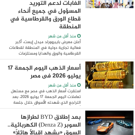
الغابات لدعم التوريد
المسؤول في جميع أنحاء
قطاع الورق والقرطاسية في
المنطقة
منذ أقل من شهر
أعلن معرض بايبروورلد ميدل إيست، أكبر
فعالية تجارية دولية في المنطقة لقطاعات
القرطاسية والورق والهدايا ومستلزمات
المكاتب، والذي يُقام في الفترة الممتدة من
13 إلى 15 أكتوبر 2026 في مركز دبي التجاري
أسعار الذهب اليوم الجمعة 17
...
يوليو 2026 فى مصر
منذ أقل من شهر
استقرت أسعار الذهب في مصر مع مستهل
تعاملات اليوم الجمعة 17 يوليو 2026، بعد
التراجع الذي شهدته الأسواق خلال جلسة
أمس، في ظل استقرار سعر الأونصة عالميا
وهدوء حركة سعر صرف الدولار أمام الجنيه.
بعد إطلاق BYD لطرازها
وكان ...
السوبر (Denza Z) الكهربائية..
السوق «يشهد إقبالًا هائلًا»