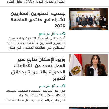
الطيران المدنى الدولى (ICAO) خلال الفترة
من27 إلى 31 يوليو الجاري، بمشاركة واسعة
رفيعة المستوى من قادة وخبراء صناعة النقل
جمعية المطورين العقاريين
...
تشارك في منتدى العاصمة
2026
منذ أقل من شهر
أعلن منتدى العاصمة 2026 مشاركة جمعية
المطورين العقاريين، برئاسة المهندس محمد
البستاني، في فعاليات المنتدى، الذي يُقام
تحت رعاية دولة رئيس مجلس الوزراء، ويجمع
نخبة من كبار المسؤولين وصناع القرار ...
وزيرة الإسكان تتابع سير
العمل بعدد من القطاعات
الخدمية والتنموية بحدائق
أكتوبر
منذ أقل من شهر
في إطار المتابعة المستمرة للجهود المبذولة
للارتقاء بمستوى الخدمات المقدمة
للمواطنين بالمدن الجديدة، تابعت المهندسة
راندة المنشاوي، وزيرة الإسكان والمرافق