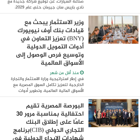
صناعة السيارات، عن توقيع شراكة جديدة مع
نادي باريس سان جيرمان حتى عام 2029،
لتصبح بموجبها الناقل الرسمي للنادي على
مدار المواسم الثلاثة المقبلة. وتجمع هذه ...
وزير الاستثمار يبحث مع
قيادات بنك أوف نيويورك
(BNY) تعزيز التعاون في
أدوات التمويل الدولية
وتوسيع فرص الوصول إلى
الأسواق العالمية
منذ أقل من شهر
في إطار استراتيجية وزارة الاستثمار والتجارة
الخارجية لتعزيز تكامل السوق المصرية مع
الأسواق المالية العالمية، وتطوير أدوات
التمويل الدولية، وتوسيع قاعدة المستثمرين،
بما يسهم في جذب المزيد من ...
البورصة المصرية تقيم
احتفالية بمناسبة مرور 30
عامًا على إطلاق البنك
التجاري الدولي (CIB)برنامج
شهادات الإيداع الدولية في