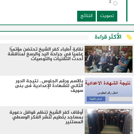
لا
تصويت
النتائج
الأكثر قراءة
نقابة أطباء كفر الشيخ تحتضن مؤتمرًا
علميًا في جراحة اليد والرسغ لمناقشة
أحدث التقنيات والتوصيات
بالاسم ورقم الجلوس.. نتيجة الدور
الثاني للشهادة الإعدادية فى بنى
سويف
أوقاف كفر الشيخ تنظم قوافل دعوية
بمساجد بلطيم لنشر الفكر الوسطي
المستنير