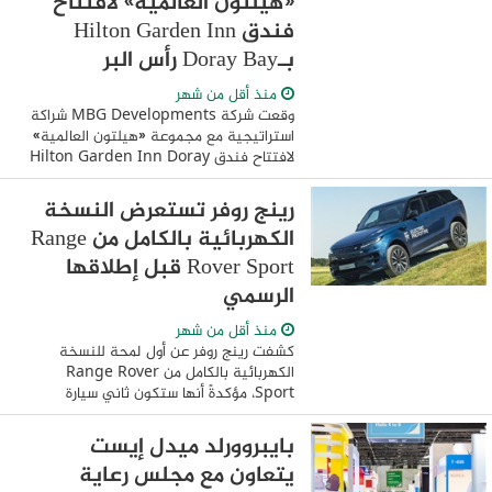
«هيلتون العالمية» لافتتاح
فندق Hilton Garden Inn
بـDoray Bay رأس البر
منذ أقل من شهر
وقعت شركة MBG Developments شراكة
استراتيجية مع مجموعة «هيلتون العالمية»
لافتتاح فندق Hilton Garden Inn Doray
Bay Ras El Barr بمشروع (Doray Bay)
بمنطقة رأس البر الذي تتولى الشركة تطويره
رينج روفر تستعرض النسخة
بنظام الشراكة ...
الكهربائية بالكامل من Range
Rover Sport قبل إطلاقها
الرسمي
منذ أقل من شهر
كشفت رينج روفر عن أول لمحة للنسخة
الكهربائية بالكامل من Range Rover
Sport، مؤكدةً أنها ستكون ثاني سيارة
كهربائية بالكامل ضمن علامتها التجارية بعد
Range Rover Electric المرتقبة. • سجلت
بايبروورلد ميدل إيست
Range Rover ...
يتعاون مع مجلس رعاية