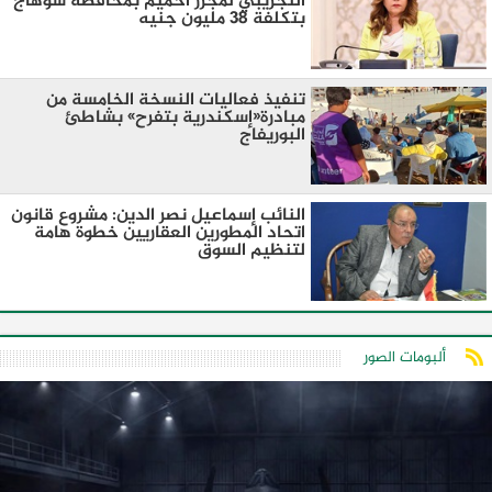
التجريبي لمجزر أخميم بمحافظة سوهاج
بتكلفة 38 مليون جنيه
تنفيذ فعاليات النسخة الخامسة من
مبادرة«إسكندرية بتفرح» بشاطئ
البوريفاج
النائب إسماعيل نصر الدين: مشروع قانون
اتحاد المطورين العقاريين خطوة هامة
لتنظيم السوق
ألبومات الصور