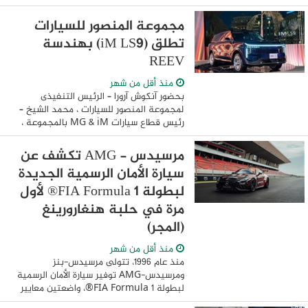
“مسكن” بـ17 مدينة جديدة، وذلك من خلال
هيئة المجتمعات العمرانية الجديدة، في إطار
مجموعة المنصور للسيارات
جهود ...
تطلق (iM LS9) بهندسة
REEV
منذ أقل من شهر
بحضور آنكوش آرورا – الرئيس التنفيذى
لمجموعة المنصور للسيارات ، محمد الشيخ –
رئيس قطاع سيارات MG & iM بالمجموعة ،
محمد شيحا – رئيس قطاع التسويق بوكالة
MG& iM بالمجموعة ، وتشريف نخبة من ...
مرسيدس - AMG تكشف عن
سيارة الأمان الرسمية الجديدة
لبطولة FIA Formula 1® لأول
مرة في حلبة هنغارورينغ
(المجر)
منذ أقل من شهر
منذ عام 1996، تتولى مرسيدس-بنز
ومرسيدس-AMG توفير سيارة الأمان الرسمية
لبطولة FIA Formula 1®، واضعتين معايير
رفيعة لمستويات السلامة في قمة رياضة