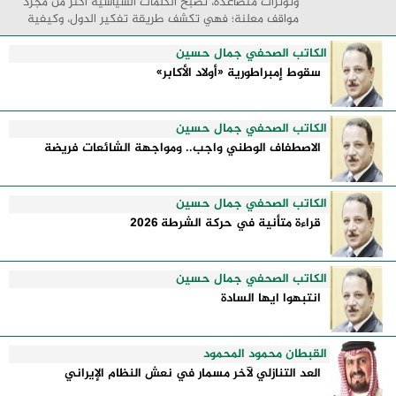
وتوترات متصاعدة، تصبح الكلمات السياسية أكثر من مجرد
مواقف معلنة؛ فهي تكشف طريقة تفكير الدول، وكيفية
إدارتها للأزمات، والحدود التي تفصل بين القوة ...
الكاتب الصحفي جمال حسين
سقوط إمبراطورية «أولاد الأكابر»
الكاتب الصحفي جمال حسين
الاصطفاف الوطني واجب.. ومواجهة الشائعات فريضة
الكاتب الصحفي جمال حسين
قراءة متأنية في حركة الشرطة 2026
الكاتب الصحفي جمال حسين
انتبهوا ايها السادة
القبطان محمود المحمود
العد التنازلي لآخر مسمار في نعش النظام الإيراني