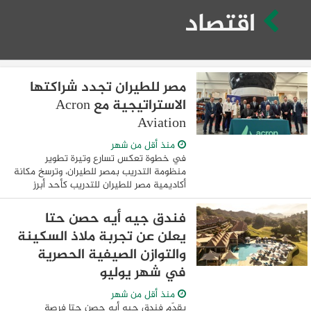
اقتصاد
مصر للطيران تجدد شراكتها
الاستراتيجية مع Acron
Aviation
منذ أقل من شهر
في خطوة تعكس تسارع وتيرة تطوير
منظومة التدريب بمصر للطيران، وترسخ مكانة
أكاديمية مصر للطيران للتدريب كأحد أبرز
مراكز التدريب المتخصصة في المنطقة، شهد
الطيار أحمد عادل، رئيس مجلس الإدارة
فندق جيه أيه حصن حتا
والعضو ...
يعلن عن تجربة ملاذ السكينة
والتوازن الصيفية الحصرية
في شهر يوليو
منذ أقل من شهر
يقدّم فندق جيه أيه حصن حتا فرصة