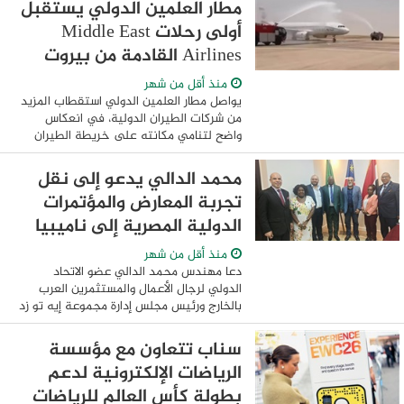
مطار العلمين الدولي يستقبل
أولى رحلات Middle East
Airlines القادمة من بيروت
منذ أقل من شهر
يواصل مطار العلمين الدولي استقطاب المزيد
من شركات الطيران الدولية، في انعكاس
واضح لتنامي مكانته على خريطة الطيران
والسياحة، ومع انطلاق موسم صيف 2026،
استقبل المطار أولى رحلات شركة Middle
محمد الدالي يدعو إلى نقل
East ...
تجربة المعارض والمؤتمرات
الدولية المصرية إلى ناميبيا
منذ أقل من شهر
دعا مهندس محمد الدالي عضو الاتحاد
الدولي لرجال الأعمال والمستثمرين العرب
بالخارج ورئيس مجلس إدارة مجموعة إيه تو زد
على هامش لقائه مع سفير ناميبيا في
القاهرة إلى نقل تجربة مصر في المعارض
سناب تتعاون مع مؤسسة
والمؤتمرات ...
الرياضات الإلكترونية لدعم
بطولة كأس العالم للرياضات