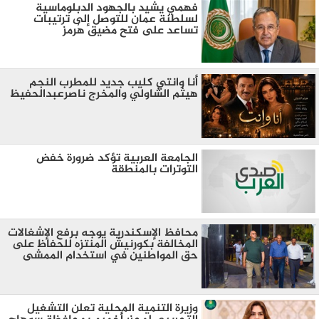
فهمي يشيد بالجهود الدبلوماسية
لسلطنة عمان للتوصل إلى ترتيبات
تساعد على فتح مضيق هُرمز
أنا وانتي كليب جديد للمطرب النجم
هيثم الشاولي والمخرج ناصرعبدالحفيظ
الجامعة العربية تؤكد ضرورة خفض
التوترات بالمنطقة ‏
محافظ الإسكندرية يوجه برفع الإشغالات
المخالفة بكورنيش المنتزه للحفاظ على
حق المواطنين في استخدام الممشى
وزيرة التنمية المحلية تعلن التشغيل