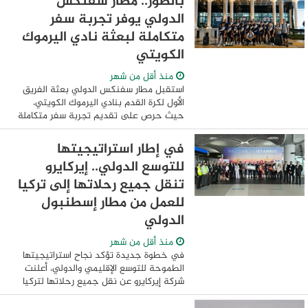
بالصور.. مطار سفنكس
ويؤكد هذا ...
الدولي يوفر تجربة سفر
متكاملة لبعثة نادي اليرموك
الكويتي
منذ أقل من شهر
استقبل مطار سفنكس الدولي بعثة الفريق
الأول لكرة القدم بنادي اليرموك الكويتي،
حيث حرص على تقديم تجربة سفر متكاملة
للبعثة منذ لحظة وصولها وحتى مغادرتها،
وذلك في ضوء توجيهات الطيار وائل النشار
في إطار استراتيجيتها
رئيس ...
للتوسع الدولي.. إيركايرو
تنقل جميع رحلاتها إلى تركيا
للعمل من مطار إسطنبول
الدولي
منذ أقل من شهر
في خطوة جديدة تؤكد نجاح استراتيجيتها
الطموحة للتوسع الإقليمي والدولي، أعلنت
شركة إيركايرو عن نقل جميع رحلاتها لتركيا
إلى مطار إسطنبول الدولي، في إطار خطتها
المستمرة لتعزيز حضورها بالأسواق الدولية ...