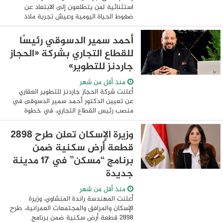
استثنائية لمن يتطلعون إلى الابتعاد عن
ضغوط الحياة اليومية وعيش تجربة ملاذ
السكينة والتوازن الصيفية (Summer
Wellness Retreat)، وذلك من الجمعة 24
أحمد سمير الدسوقي رئيسًا
يوليو وحتى السبت 25 ...
للقطاع التجاري بشركة «الحجاز
جاردنز للتطوير»
منذ أقل من شهر
أعلنت شركة الحجاز جاردنز للتطوير العقاري
عن تعيين الدكتور أحمد سمير الدسوقى في
منصب رئيس القطاع التجاري، في خطوة
تستهدف تعزيز قدرات الشركة التجارية ودعم
خططها التوسعية خلال المرحلة المقبلة،
وزيرة الإسكان تعلن طرح 2898
تماشيًا ...
قطعة أرض سكنية ضمن
برنامج “مسكن” في 17 مدينة
جديدة
منذ أقل من شهر
أعلنت المهندسة راندة المنشاوي، وزيرة
الإسكان والمرافق والمجتمعات العمرانية، طرح
2898 قطعة أرض سكنية ضمن برنامج