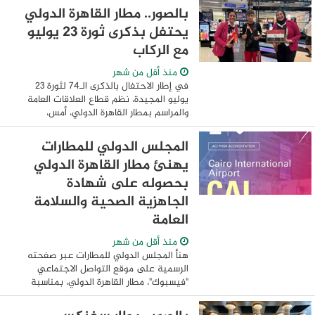
السيارات. وبمناسبة الذكرى الثلاثين لهذا
بالصور.. مطار القاهرة الدولي
التعاون، ...
يحتفل بذكرى ثورة 23 يوليو
مع الركاب
منذ أقل من شهر
في إطار الاحتفال بالذكرى الـ74 لثورة 23
يوليو المجيدة، نظم قطاع العلاقات العامة
والمراسم بمطار القاهرة الدولي، أمس،
احتفالية خاصة داخل صالات السفر والوصول،
لمشاركة الركاب أجواء هذه المناسبة ...
المجلس الدولي للمطارات
يهنئ مطار القاهرة الدولي
بحصوله على شهادة
الجاهزية الصحية والسلامة
العامة
منذ أقل من شهر
هنأ المجلس الدولي للمطارات عبر صفحته
الرسمية على موقع التواصل الاجتماعي
"فيسبوك"، مطار القاهرة الدولي، بمناسبة
تجديد شهادة اعتماد الجاهزية الصحية
والسلامة العامة، لتظل سارية حتى عام ٢٠٢٩.