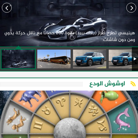
هينيسي تطرح طراز (بلاك بيرد) بقوة 850 حصانًا مع ناقل حركة يدوي
ومن دون شاشات
اوشوش الودع