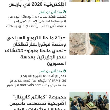
الإلكترونية 2026 في باريس
منذ أقل من شهر
كشفت شركة سناب (Snap Inc.) اليوم عن
أكبر فعالية لها على الإطلاق ضمن إطار
بطولة كأس العالم للرياضات الإلكترونية 2026
المنعقده في باريس، حيث ستقدّم مجموعة
من التجارب المميزة على امتداد البطولة،
هيئة مالطا للترويج السياحي
التي ...
ومنصة فوتورايفلز تطلقان
«تحدي مالطا وغوزو» لاكتشاف
سحر الجزيرتين بعدسة
المصورين
منذ أقل من شهر
تفخر هيئة مالطا للترويج السياحي
(VisitMalta) بالإعلان عن تعاون جديد مع
منصة فوتورايفلز (Fotorivals.com) لإطلاق
«تحدي مالطا وغوزو: التقط جمال الجزر»،
وهي مسابقة مشوّقة في التصوير
مجموعة “كوانتم كابيتال”
الفوتوغرافي تمتد ...
الأمريكية تستهدف تأسيس