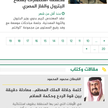
محفظة استثمارات بقطاع
البترول والغاز المصري
منذ أقل من شهر
عقد المهندس كريم بدوي، وزير البترول
والثروة المعدنية، جلسة مباحثات موسعة مع
وفد رفيع المستوى من مجموعة “كوانتم
كابيتال” الأمريكية، إحدى المجموعات
الاستثمارية المتخصصة في قطاع الطاقة،
19
18
17
16
15
14
13
12
11
10
...
«
والذي ضم السيد ...
»
...
20
مقالات وكتاب
القبطان محمود المحمود
كلمة جلالة الملك المعظم.. معادلة دقيقة
بين قوة الردع وحكمة السلام
في الأوقات التي تمر بها المنطقة بظروف استثنائية