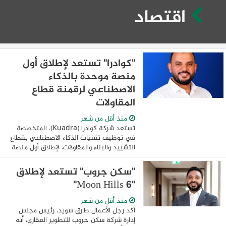
اقتصاد
"كوادرا" تستعد لإطلاق أول
منصة موحدة بالذكاء
الاصطناعي لرقمنة قطاع
المقاولات
منذ أقل من شهر
تستعد شركة كوادرا (Kuadra)، المتخصصة
في توظيف تقنيات الذكاء الاصطناعي بقطاع
التشييد والبناء والمقاولات، لإطلاق أول منصة
موحدة تعتمد على الذكاء الاصطناعي لإدارة
دورة العمل في شركات المقاولات، في خطوة
"سكن جروب" تستعد لإطلاق
...
"Moon Hills 6"
منذ أقل من شهر
أكد رجل الأعمال طارق سويد، رئيس مجلس
إدارة شركة سكن جروب للتطوير العقاري، أنه