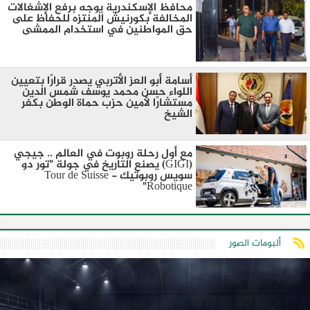
محافظ الإسكندرية يوجه برفع الإشغالات
المخالفة بكورنيش المنتزه للحفاظ على
حق المواطنين في استخدام الممشى
أسامة أبو العز الأتربي يصدر قرارًا بتعيين
اللواء حسن محمد يوسف شمس الدين
مستشارًا لأمين حزب حماة الوطن بكفر
الشيخ
مع أول رحلة روبوت في العالم .. جيجي
(GIGI) يصنع التاريخ في جولة "تور دو
سويس روبوتيك - Tour de Suisse
Robotique"
ألبومات الصور