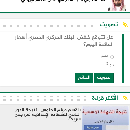
العد التنازلي لآخر مسمار في نعش النظام الإيراني
تصويت
هل تتوقع خفض البنك المركزي المصري أسعار
الفائدة اليوم؟
نعم
لا
تصويت
النتائج
الأكثر قراءة
بالاسم ورقم الجلوس.. نتيجة الدور
الثاني للشهادة الإعدادية فى بنى
سويف