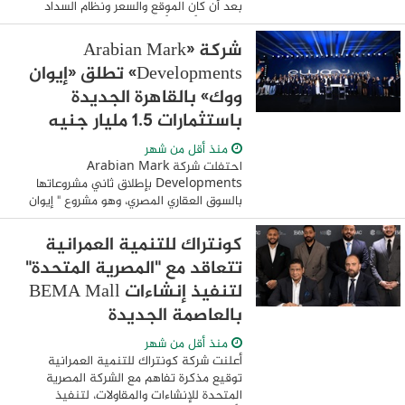
بعد أن كان الموقع والسعر ونظام السداد
العوامل الأكثر تأثيرًا في قرار شراء العقار،
أصبح العميل اليوم يطرح أسئلة مختلفة ...
شركة «Arabian Mark
Developments» تطلق «إيوان
ووك» بالقاهرة الجديدة
باستثمارات 1.5 مليار جنيه
منذ أقل من شهر
احتفلت شركة Arabian Mark
Developments بإطلاق ثاني مشروعاتها
بالسوق العقاري المصري، وهو مشروع " إيوان
ووك"، في خطوة تعكس سرعة تنفيذ
خططها التوسعية وثقتها في فرص النمو
كونتراك للتنمية العمرانية
المتاحة بالسوق العقاري المصري. ...
تتعاقد مع "المصرية المتحدة"
لتنفيذ إنشاءات BEMA Mall
بالعاصمة الجديدة
منذ أقل من شهر
أعلنت شركة كونتراك للتنمية العمرانية
توقيع مذكرة تفاهم مع الشركة المصرية
المتحدة للإنشاءات والمقاولات، لتنفيذ