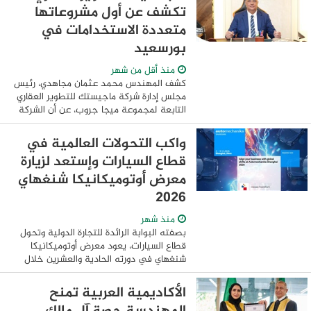
تكشف عن أول مشروعاتها
متعددة الاستخدامات في
بورسعيد
منذ أقل من شهر
كشف المهندس محمد عثمان مجاهدي، رئيس
مجلس إدارة شركة ماجيستك للتطوير العقاري
التابعة لمجموعة ميجا جروب، عن أن الشركة
تتبنى نموذجًا مختلفًا في السوق العقاري
يعتمد على التمويل الذاتي الكامل
واكب التحولات العالمية في
للمشروعات، ...
قطاع السيارات وإستعد لزيارة
معرض أوتوميكانيكا شنغهاي
2026
منذ شهر
بصفته البوابة الرائدة للتجارة الدولية وتحول
قطاع السيارات، يعود معرض أوتوميكانيكا
شنغهاي في دورته الحادية والعشرين خلال
الفترة من 2 إلى 5 ديسمبر 2026 في المركز
الوطني للمعارض والمؤتمرات (شنغهاي)، ...
الأكاديمية العربية تمنح