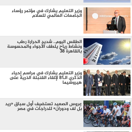
وزير التعليم يشارك في مؤتمر رؤساء
الجامعات العالمي للسلام
الطقس اليوم.. شديد الحرارة رطب
ونشاط رياح يلطف الأجواء والمحسوسة
بالقاهرة 38
وزير التعليم يشارك في مراسم إحياء
الذكرى الـ81 لإلقاء القنبلة الذرية على
هيروشيما
عروس الصعيد تستضيف أول سباق «ريد
بُل لف ودوران» للدراجات في مصر