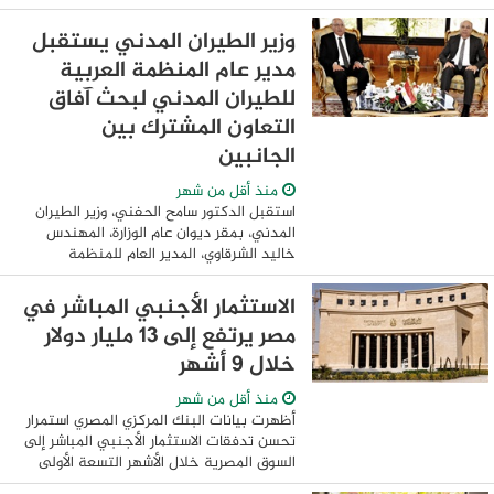
الأعمال الإنشائية لمشروع BEMA Mall
بالعاصمة الجديدة، في خطوة تعكس التزام
وزير الطيران المدني يستقبل
الشركة بالتعاون ...
مدير عام المنظمة العربية
للطيران المدني لبحث آفاق
التعاون المشترك بين
الجانبين
منذ أقل من شهر
استقبل الدكتور سامح الحفني، وزير الطيران
المدني، بمقر ديوان عام الوزارة، المهندس
خاليد الشرقاوي، المدير العام للمنظمة
العربية للطيران المدني، وذلك في إطار تعزيز
التعاون بين الجانبين، وتنسيق الجهود ...
الاستثمار الأجنبي المباشر في
مصر يرتفع إلى 13 مليار دولار
خلال 9 أشهر
منذ أقل من شهر
أظهرت بيانات البنك المركزي المصري استمرار
تحسن تدفقات الاستثمار الأجنبي المباشر إلى
السوق المصرية خلال الأشهر التسعة الأولى
من العام المالي 2025/2026، في الوقت الذي