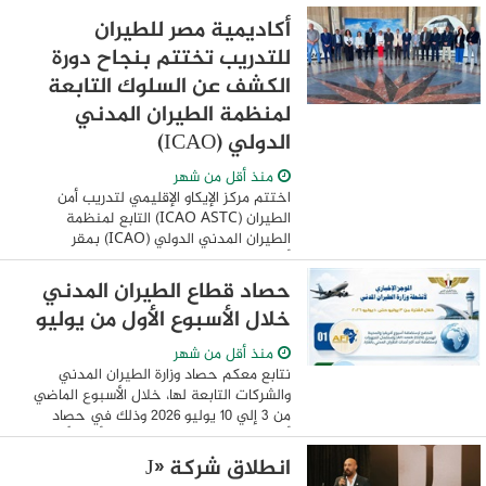
الطيار وائل النشار رئيس الشركة المصرية ...
أكاديمية مصر للطيران
للتدريب تختتم بنجاح دورة
الكشف عن السلوك التابعة
لمنظمة الطيران المدني
الدولي (ICAO)
منذ أقل من شهر
اختتم مركز الإيكاو الإقليمي لتدريب أمن
الطيران (ICAO ASTC) التابع لمنظمة
الطيران المدني الدولي (ICAO) بمقر
أكاديمية مصر للطيران للتدريب بالقاهرة،
فعاليات الدورة التدريبية المتخصصة بعنوان
حصاد قطاع الطيران المدني
"الكشف عن ...
خلال الأسبوع الأول من يوليو
منذ أقل من شهر
نتابع معكم حصاد وزارة الطيران المدني
والشركات التابعة لها، خلال الأسبوع الماضي
من ٣ إلي ١٠ يوليو ٢٠٢٦ وذلك في حصاد
أسبوعي، لمتابعة المستجدات وأهم الأخبار
والفعاليات. وزارة الطيران المدني - ...
انطلاق شركة «J