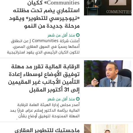
Communities» ككيان
استثماري يضم تحت مظلته
«نيوجيرسي للتطوير» ويقود
مرحلة جديدة من النمو
منذ أقل من شهر
أعلنت شركة J Communities عن انطلاق
أعمالها رسميًا في السوق العقاري المصري،
لتكون الكيان الرئيسي الذي يقود استراتيجية
المجموعة، لتضم الشركة تحت مظلتها
مباشرة مشروعي JAMILA و Jura، بالإضافة
الرقابة المالية تقرر مد مهلة
لشركة ...
توفيق الأوضاع لوسطاء إعادة
التأمين الأجانب غير المقيمين
إلى 31 أكتوبر المقبل
منذ أقل من شهر
أصدر مجلس إدارة الهيئة العامة للرقابة
المالية برئاسة الدكتور إسلام عزام، قرارًا بمد
المهلة الممنوحة لتوفيق أوضاع بشأن
اشتراطات ومعايير قيد وسطاء إعادة التأمين
الأجانب غير المقيمين، إلى 31 أكتوبر ...
ماجستيك للتطوير العقاري