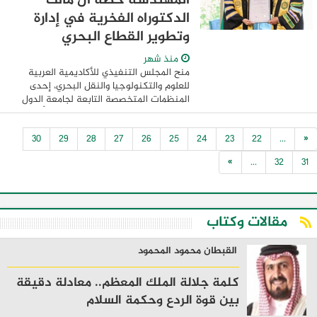
المهندسة حصة آل مالك
الدكتوراه الفخرية في إدارة
وتطوير القطاع البحري
منذ شهر
منح المجلس التنفيذي للأكاديمية العربية
للعلوم والتكنولوجيا والنقل البحري، إحدى
المنظمات المتخصصة التابعة لجامعة الدول
العربية، سعادة المهندسة حصة بنت أحمد
آل مالك، مستشار وزير الطاقة والبنية التحتية
30
29
28
27
26
25
24
23
22
...
«
...
»
...
32
31
مقالات وكتاب
القبطان محمود المحمود
كلمة جلالة الملك المعظم.. معادلة دقيقة
بين قوة الردع وحكمة السلام