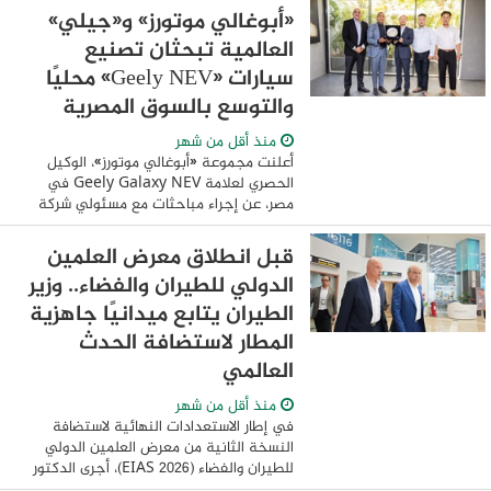
تعرضت فيه استثمارات الأجانب في ...
«أبوغالي موتورز» و«جيلي»
العالمية تبحثان تصنيع
سيارات «Geely NEV» محليًا
والتوسع بالسوق المصرية
منذ أقل من شهر
أعلنت مجموعة «أبوغالي موتورز»، الوكيل
الحصري لعلامة Geely Galaxy NEV في
مصر، عن إجراء مباحثات مع مسئولي شركة
Geely Global لبحث خطط التوسع في
السوق المحلية، ودراسة فرص التصنيع
قبل انطلاق معرض العلمين
المحلي لسيارات الطاقة ...
الدولي للطيران والفضاء.. وزير
الطيران يتابع ميدانيًا جاهزية
المطار لاستضافة الحدث
العالمي
منذ أقل من شهر
في إطار الاستعدادات النهائية لاستضافة
النسخة الثانية من معرض العلمين الدولي
للطيران والفضاء (EIAS 2026)، أجرى الدكتور
سامح الحفني وزير الطيران المدني، يرافقه