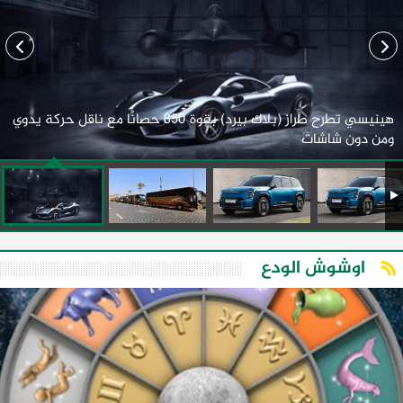
هينيسي تطرح طراز (بلاك بيرد) بقوة 850 حصانًا مع ناقل حركة يدوي
ومن دون شاشات
اوشوش الودع