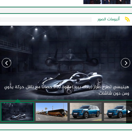
ألبومات الصور
هينيسي تطرح طراز (بلاك بيرد) بقوة 850 حصانًا مع ناقل حركة يدوي
ومن دون شاشات