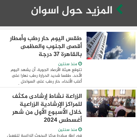
المزيد حول اسوان
طقس اليوم حار رطب وأمطار
أقصى الجنوب والعظمى
بالقاهرة 37 درجة
منذ سنتين
تتوقع هيئة الأرصاد الجوية، أن يشهد اليوم
الأحد، طقسا شديد الحرارة رطب نهارا على
أغلب الأنحاء، حار رطب على السواحل
الشمالية، مائل للحرارة رطب ليلا على أغلب
الأنحاء. ومتوقع اليوم أن يشهد استمرار ...
الزراعة نشاط إرشادى مكثف
للمراكز الإرشادية الزراعية
خلال الأسبوع الأول من شهر
أغسطس 2024
منذ سنتين
في إطار مبادرة مركز البحوث الزراعية لتفعيل