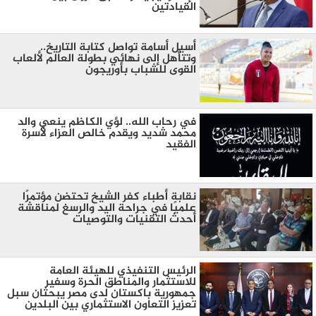
القيادتين
أسيل أسامة تواصل كتابة التاريخ..
وتتأهل إلى نهائي بطولة العالم لألعاب
القوى للشباب بأوريجون
في رحاب الله.. لؤي الكاظم ينعي والد
محمد شديد ويقدم خالص العزاء لأسرة
الفقيد
نقابة أطباء كفر الشيخ تحتضن مؤتمرًا
علميًا في جراحة اليد والرسغ لمناقشة
أحدث التقنيات والتوصيات
الرئيس التنفيذي للهيئة العامة
للاستثمار والمناطق الحرة وسفير
جمهورية باكستان لدى مصر يبحثان سبل
تعزيز التعاون الاستثماري بين البلدين