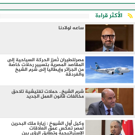
الأكثر قراءة
ساعه لولادنا
مصرللطيران تُعزز الحركة السياحية إلى
المقاصد المصرية بتسيير رحلات خاصة
من الجزائر وإيطاليا إلى شرم الشيخ
والغردقة
شرم الشيخ.. حملات تفتيشية تلاحق
مخالفات قانون العمل الجديد
وكيل أول الشيوخ : زيارة ملك البحرين
لمصر تعكس عمق العلاقات
الإستراتيجية وتطابق الرؤى بين