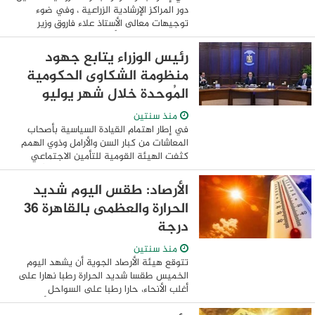
دور المراكز الإرشادية الزراعية ، وفي ضوء
توجيهات معالى الأستاذ علاء فاروق وزير
الزراعة واستصلاح الأراضي، وتعليمات الدكتور
عادل عبدالعظيم رئيس مركز البحوث ...
رئيس الوزراء يتابع جهود
منظومة الشكاوى الحكومية
المُوحدة خلال شهر يوليو
منذ سنتين
في إطار اهتمام القيادة السياسية بأصحاب
المعاشات من كبار السن والأرامل وذوي الهمم
كثفت الهيئة القومية للتأمين الاجتماعي
جهودها للتعامل مع 3060 شكوى وطلبًا خلال
يوليو. تابع الدكتور مصطفى مدبولي، ...
الأرصاد: طقس اليوم شديد
الحرارة والعظمى بالقاهرة 36
درجة
منذ سنتين
تتوقع هيئة الأرصاد الجوية أن يشهد اليوم
الخميس طقسا شديد الحرارة رطبا نهارا على
أغلب الأنحاء، حارا رطبا على السواحل
الشمالية، مائلا للحرارة رطبا ليلا على أغلب