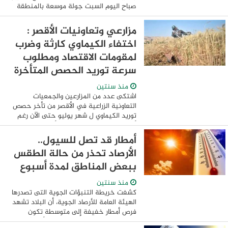
صباح اليوم السبت جولة موسعة بالمنطقة
الجغرافية البترولية لجنوب الصعيد فى
محافظة أسيوط التى تضم منظومة متكاملة
مزارعي وتعاونيات الأقصر :
...
اختفاء الكيماوي كارثة وضرب
لمقومات الاقتصاد ومطلوب
سرعة توريد الحصص المتأخرة
منذ سنتين
اشتكى عدد من المزارعين والجمعيات
التعاونية الزراعية في الأقصر من تأخر حصص
توريد الكيماوي ل شهر يوليو حتى الآن رغم
أن ثمنها مدفوع بالكامل كما أن توريد حصص
الكيماوي ل شهر يونيه تم تسليمه للجمعيات
أمطار قد تصل للسيول..
...
الأرصاد تحذر من حالة الطقس
ببعض المناطق لمدة أسبوع
منذ سنتين
كشفت خريطة التنبؤات الجوية التى تصدرها
الهيئة العامة للأرصاد الجوية، أن البلاد تشهد
فرص أمطار خفيفة إلى متوسطة تكون
رعدية وقد تصل إلى حد السيول أحياناً على