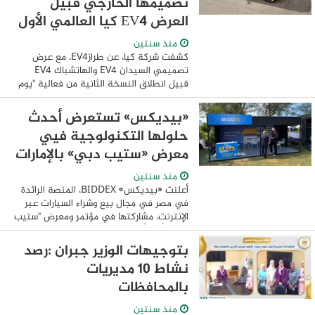
تصميمها الخارجي قُبيل
العرض EV4 كيا العالمي الأول
منذ سنتين
كشفت شركة كيا، عن طرازEV4، مع عرض
تصميمي السيدان EV4 والهاتشباك EV4
قبيل انطلاق النسخة الثانية من فعالية "يوم
كيا للسيارات الكهربائية" 2025، التي ستعقد
في تاراغونا بإسبانيا. تم تطوير كيا EV4 ، ...
«بيديكس» تستعرض أحدث
حلولها التكنولوجية فيي
معرض «ستيب دبي» بالإمارات
منذ سنتين
أعلنت «بيديكس» BIDDEX، المنصة الرائدة
في مصر في مجال بيع وشراء السيارات عبر
الإنترنت، مشاركتها في مؤتمر ومعرض "ستيب
دبي"، أحد أكبر الفعاليات التكنولوجية في
المنطقة، والذي يُعقد يومي 19 و20 فبراير ...
بتوجيهات الوزير جبران :رصد
نشاط 10 مديريات
بالمحافظات
منذ سنتين