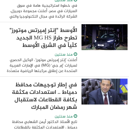
منذ سنتين
في خطوة استراتيجية هامة في سوق
السيارات في مصر، أعلنت مجموعة دوبيزل،
الشركة الرائدة في مجال التكنولوجيا والتي
تتخذ من الإمارات العربية المتحدة مقرًا لها،
والتي تضم أبرز وأشهر منصات الإعلانات
الأوسط "إنتر إميرتس موتورز"
المبوبة ...
تطرح طراز MG HS الجديد
كلّياً في الشرق الأوسط
منذ سنتين
أعلنت ’إنتر إميرتس موتورز‘، الوكيل الحصري
لسيارات ’إم جي‘ (MG) في الإمارات العربية
المتحدة عن إطلاق مركبتها الرياضية متعدّدة
الاستعمالات (SUV) متوسّطة الحجم
الاستثنائية MG HS الجديدة كلّياً ، والتي ...
في إطار توجيهات محافظ
دمياط .. استعدادات مكثفة
بكافة القطاعات لاستقبال
شهر رمضان المبارك
منذ سنتين
تابع الأستاذ الدكتور أيمن الشهابي محافظ
دمياط ، الاستعدادت المكثفة بالقطاعات