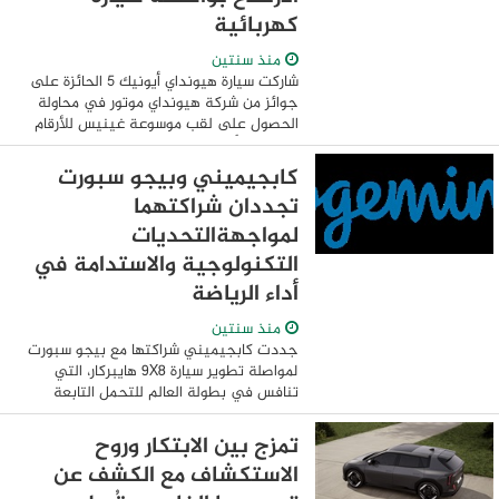
كهربائية
منذ سنتين
شاركت سيارة هيونداي أيونيك 5 الحائزة على
جوائز من شركة هيونداي موتور في محاولة
الحصول على لقب موسوعة غينيس للأرقام
القياسية لأعظم تغيير في الارتفاع بواسطة
سيارة كهربائية. تم تنظيم محاولة ...
كابجيميني وبيجو سبورت
تجددان شراكتهما
لمواجهةالتحديات
التكنولوجية والاستدامة في
أداء الرياضة
منذ سنتين
جددت كابجيميني شراكتها مع بيجو سبورت
لمواصلة تطوير سيارة 9X8 هايبركار، التي
تنافس في بطولة العالم للتحمل التابعة
للاتحاد الدولي للسيارات (FIA WEC). وبينما
تركز الشراكة على تعزيز أداء الهايبركار من ...
تمزج بين الابتكار وروح
الاستكشاف مع الكشف عن