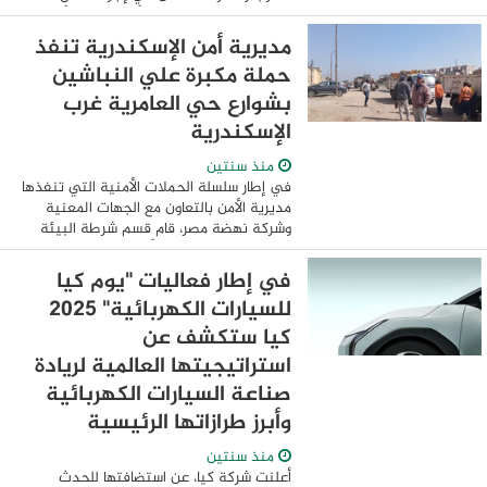
الصيانة اللازمة لصفايات الأمطار ورفع الأتربة
منها وتسليك بالوعات الصرف الصحي ومطابق
مديرية أمن الإسكندرية تنفذ
غرف الصرف ...
حملة مكبرة علي النباشين
بشوارع حي العامرية غرب
الإسكندرية
منذ سنتين
في إطار سلسلة الحملات الأمنية التي تنفذها
مديرية الأمن بالتعاون مع الجهات المعنية
وشركة نهضة مصر، قام قسم شرطة البيئة
والمسطحات والجهات الأمنية المعاونة
بتنفيذ حملة مكبرة علي النباشين
في إطار فعاليات "يوم كيا
المتواجدين ...
للسيارات الكهربائية" 2025
كيا ستكشف عن
استراتيجيتها العالمية لريادة
صناعة السيارات الكهربائية
وأبرز طرازاتها الرئيسية
منذ سنتين
أعلنت شركة كيا، عن استضافتها للحدث