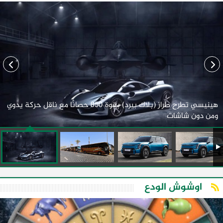
هينيسي تطرح طراز (بلاك بيرد) بقوة 850 حصانًا مع ناقل حركة يدوي
ومن دون شاشات
اوشوش الودع