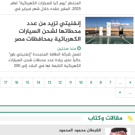
المنتظر "يوم كيا للسيارات الكهربائية" لعام
2025، المقرر عقده خلال شهر فبراير في
ساحة Tarraco Arena في تاراغونا في
إسبانيا. ويكتسب هذا الحدث أهمية خاصة،
إنفنيتي تزيد من عدد
بعد النجاح ...
محطاتها لشحن السيارات
الكهربائية بمحافظات مصر
منذ سنتين
تعمل شركة الطاقة المتجددة "إنفنيتي باور"
حالياً على زيادة عدد محطات شحن السيارات
الكهربائية التابعة لها في البلاد إلى 200
محطة ، حيث تضم أكثر من 700 نقطة شحن،
حسبما أعلنت الشركة في بيان لها. وتنتشر ...
17
16
15
14
13
12
11
10
9
8
7
...
«
»
...
مقالات وكتاب
القبطان محمود المحمود