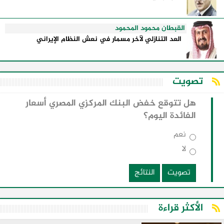
القبطان محمود المحمود
العد التنازلي لآخر مسمار في نعش النظام الإيراني
تصويت
هل تتوقع خفض البنك المركزي المصري أسعار
الفائدة اليوم؟
نعم
لا
تصويت
النتائج
الأكثر قراءة