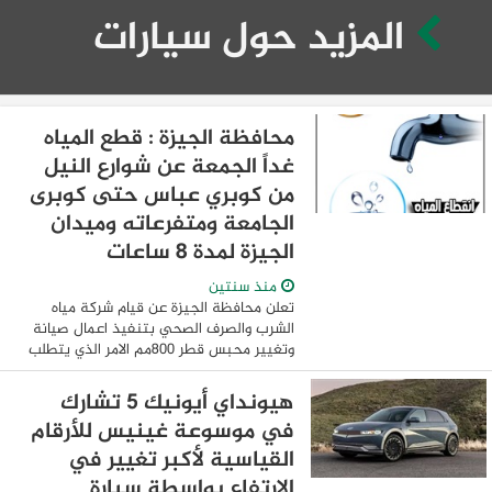
المزيد حول سيارات
محافظة الجيزة : قطع المياه
غداً الجمعة عن شوارع النيل
من كوبري عباس حتى كوبرى
الجامعة ومتفرعاته وميدان
الجيزة لمدة ٨ ساعات
منذ سنتين
تعلن محافظة الجيزة عن قيام شركة مياه
الشرب والصرف الصحي بتنفيذ اعمال صيانة
وتغيير محبس قطر ٨٠٠مم الامر الذي يتطلب
قطع مياه الشرب لمدة ٨ ساعات وذلك بدءا
من الساعة الـ ١٠ مساء غداً الجمعة ٢١ / ٢ / ...
هيونداي أيونيك 5 تشارك
في موسوعة غينيس للأرقام
القياسية لأكبر تغيير في
الارتفاع بواسطة سيارة