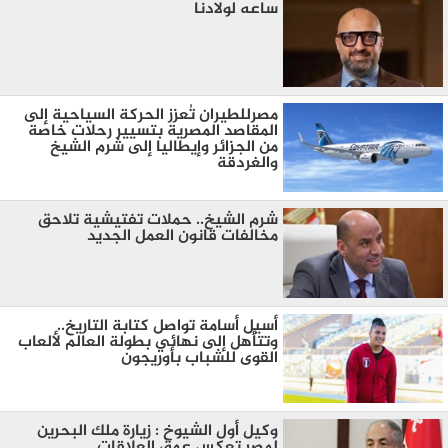
ساعه لولادنا
مصرللطيران تُعزز الحركة السياحية إلى
المقاصد المصرية بتسيير رحلات خاصة
من الجزائر وإيطاليا إلى شرم الشيخ
والغردقة
شرم الشيخ.. حملات تفتيشية تلاحق
مخالفات قانون العمل الجديد
أسيل أسامة تواصل كتابة التاريخ..
وتتأهل إلى نهائي بطولة العالم لألعاب
القوى للشباب بأوريجون
وكيل أول الشيوخ : زيارة ملك البحرين
لمصر تعكس عمق العلاقات