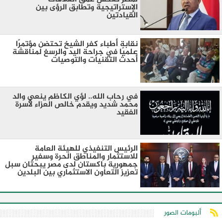
الإستراتيجية وتطابق الرؤى بين
القيادتين
نقابة أطباء كفر الشيخ تحتضن مؤتمرًا
علميًا في جراحة اليد والرسغ لمناقشة
أحدث التقنيات والتوصيات
في رحاب الله.. لؤي الكاظم ينعي والد
محمد شديد ويقدم خالص العزاء لأسرة
الفقيد
الرئيس التنفيذي للهيئة العامة
للاستثمار والمناطق الحرة وسفير
جمهورية باكستان لدى مصر يبحثان سبل
تعزيز التعاون الاستثماري بين البلدين
ألبومات الصور