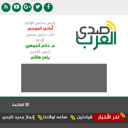
رئيس مجلس الإدارة
أمانى الموجى
نائب رئيس مجلس
الإدارة
م. حاتم الجوهري
رئيس التحرير
ياسر هاشم
القائمة
اخر الأخبار
بين القيادتين
ساعه لولادنا
إنجاز جديد للبحيرة.. شبراخيت وبدر ضمن أفضل 10 وحدات محلية على مستوى ا