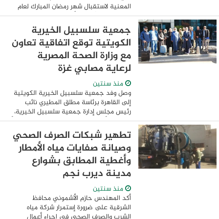
المعنية لاستقبال شهر رمضان المبارك لعام
٢٠٢٥ ، موجهاً كافة الأجهزة التنفيذية
والرقابية بتفعيل غرف العمليات الخاصة بها
جمعية سلسبيل الخيرية
على ...
الكويتية توقع اتفاقية تعاون
مع وزارة الصحة المصرية
لرعاية مصابي غزة
منذ سنتين
وصل وفد جمعية سلسبيل الخيرية الكويتية
إلى القاهرة برئاسة مطلق المطيري نائب
رئيس مجلس إدارة جمعية سلسبيل الخيرية،
وعضوية أحمد الفارسي مدير عام الجمعية، وأ.
عيسي الخضر عضو مجلس الإدارة، ود. أمل
تطهير شبكات الصرف الصحي
داود ...
وصيانة صفايات مياه الأمطار
وأغطية المطابق بشوارع
مدينة ديرب نجم
منذ سنتين
أكد المهندس حازم الأشموني محافظ
الشرقية على ضرورة إستمرار شركة مياه
الشرب والصرف الصحى في إجراء أعمال