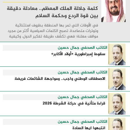
كلمة جلالة الملك المعظم.. معادلة دقيقة
بين قوة الردع وحكمة السلام
في الأوقات التي تمر بها المنطقة بظروف استثنائية
وتوترات متصاعدة، تصبح الكلمات السياسية أكثر من مجرد
مواقف معلنة؛ فهي تكشف طريقة تفكير الدول، وكيفية
إدارتها للأزمات، والحدود التي تفصل بين القوة ...
الكاتب الصحفي جمال حسين
سقوط إمبراطورية «أولاد الأكابر»
الكاتب الصحفي جمال حسين
الاصطفاف الوطني واجب.. ومواجهة الشائعات فريضة
الكاتب الصحفي جمال حسين
قراءة متأنية في حركة الشرطة 2026
الكاتب الصحفي جمال حسين
انتبهوا ايها السادة