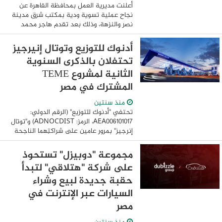
أعلنت مديرية العمل بمحافظة القاهرة عن
نجاح عملية تسوية ودية بمكتب شرق مدينة
نصر والنزهة، وذلك بعد تقدم هاجر محمد
سعيد، العاملة بشركة تايجر للتنمية، بشكوى
تفيد الفصل التعسفي لها، حيث جرت
أدنوك للتوزيع وتوتال إنيرجيز
المفاوضات دون ...
تحتفلان بالذكرى السنوية
الثانية لمشروع TEME
المشترك في مصر
منذ سنتين
تحتفي "أدنوك للتوزيع" (الرقم الدولي:
AEA006101017، الرمز: ADNOCDIST) و"توتال
إنرجيز" بمرور عامين على شراكتِهما الناجحة
في مصر، وذلك خلال مشاركتهما في معرض
ومؤتمر مصر الدولي للطاقة (إيجيبس) من
مجموعة "دوبيزل" تستحوذ
خلال ...
على شركة "هتلاقي" لتبدأ
حقبة جديدة لبيع وشراء
السيارات عبر الإنترنت في
مصر