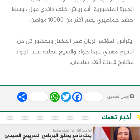
الجيزة المنصورية أبو رواش خلف داندي مول ، وسط
حشد جماهيري يضم أكثر من 10000 مواطن .
يترأس المؤتمر الربان عمر المختار وبحضور كل من
الشيخ مهدي عبدالجواد والشيخ عطية عبد الجواد
مشايخ قبيلة أولاد سليمان.
Share
WhatsApp
Twitter
Facebook
إرسل لصديق
أخبار تهمك
منذ أقل من نصف ساعة
بنك ناصر يطلق البرنامج التدريبي الصيفي