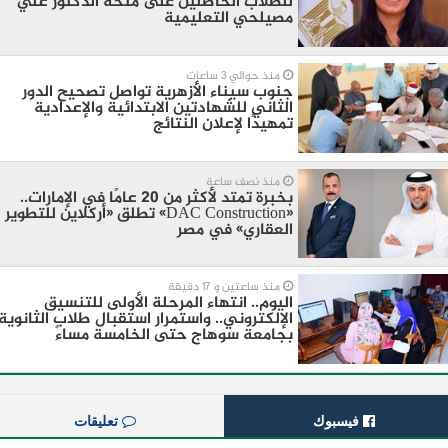
للطلاب الحاصلين على منحة الدكتور علي
مصيلحي التعليمية
منذ حوالي 3 ساعات
جنوب سيناء الأزهرية تواصل تصحيح الدور
الثاني للشهادتين الابتدائية والإعدادية
تمهيدًا لإعلان النتائج
منذ نصف ساعة
بخبرة تمتد لأكثر من 20 عامًا في الإمارات..
«DAC Construction» تطلق «أركلاين للتطوير
العقاري» في مصر
منذ ساعتين و 17 دقيقة
اليوم.. انتهاء المرحلة الأولى للتنسيق
الإلكتروني.. واستمرار استقبال طلاب الثانوية
بجامعة سوهاج حتى الخامسة مساءً
فيسبوك
تعليقات