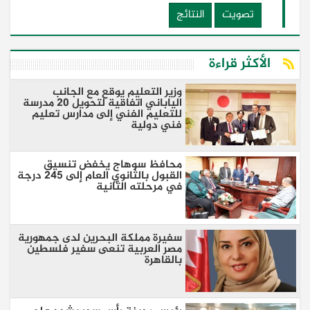
تصويت
النتائج
الأكثر قراءة
وزير التعليم يوقع مع الجانب
الياباني اتفاقية لتحويل 20 مدرسة
للتعليم الفني إلى مدارس تعليم
فني دولية
محافظ سوهاج يخفض تنسيق
القبول بالثانوي العام إلى 245 درجة
في مرحلته الثانية
سفيرة مملكة البحرين لدى جمهورية
مصر العربية تنعى سفير فلسطين
بالقاهرة