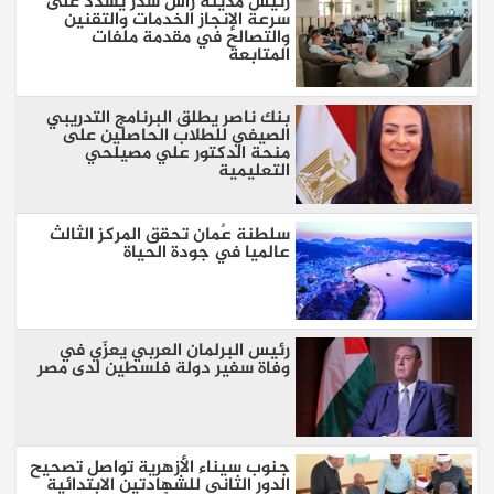
رئيس مدينة رأس سدر يشدد على
سرعة الإنجاز الخدمات والتقنين
والتصالح في مقدمة ملفات
المتابعة
بنك ناصر يطلق البرنامج التدريبي
الصيفي للطلاب الحاصلين على
منحة الدكتور علي مصيلحي
التعليمية
سلطنة عٌمان تحقق المركز الثالث
عالميا في جودة الحياة
رئيس البرلمان العربي يعزّي في
وفاة سفير دولة فلسطين لدى مصر
جنوب سيناء الأزهرية تواصل تصحيح
الدور الثاني للشهادتين الابتدائية