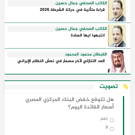
الكاتب الصحفي جمال حسين
قراءة متأنية في حركة الشرطة 2026
الكاتب الصحفي جمال حسين
انتبهوا ايها السادة
القبطان محمود المحمود
العد التنازلي لآخر مسمار في نعش النظام الإيراني
تصويت
هل تتوقع خفض البنك المركزي المصري
أسعار الفائدة اليوم؟
نعم
لا