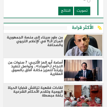
تصويت
النتائج
الأكثر قراءة
من طور سيناء إلى منصة الجمهورية
المركز الـ11 في الإعلام التربوي
والصحافة
أسامة أبو العز الأتربي: 7 سنوات من
النجاح لـ«أمورادا».. ونواصل تنفيذ
رؤيتنا لتعزيز مكانة آفاق بالسوق
العقارية
لقاءات فقهية تناقش قضايا الحياة
اليومية وتقدم الأحكام الشرعية
بلغة مبسطة