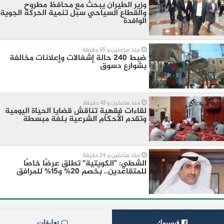
وزير الطيران يبحث مع محافظ مطروح
والقطاع السياحي سبل تنمية الحركة الجوية
الوافدة
منذ ساعتين و 55 دقيقة
ضبط 240 حالة إشغالات وإعلانات مخالفة
بشوارع دسوق
منذ ساعتين و 43 دقيقة
لقاءات فقهية تناقش قضايا الحياة اليومية
وتقدم الأحكام الشرعية بلغة مبسطة
منذ ساعتين و 24 دقيقة
الشطي: "الكويتية" تطلق عرضًا خاصًا
للمتقاعدين.. بخصم 20% و15% للمرافق
فيسبوك
تعليقات