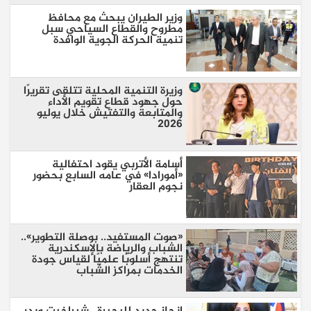
وزير الطيران يبحث مع محافظ
مطروح والقطاع السياحي سبل
تنمية الحركة الجوية الوافدة
وزيرة التنمية المحلية تتلقى تقريرًا
حول جهود قطاع تقويم الأداء
والمتابعة والتفتيش خلال يوليو
2026
أسامة الأتربي يقود احتفالية
«أمورادا» في عامه السابع بحضور
نجوم العقار
«صوت المستفيد.. بوصلة التطوير»..
الشباب والرياضة بالإسكندرية
تنتهج أسلوبًا علميًا لقياس جودة
الخدمات بمراكز الشباب