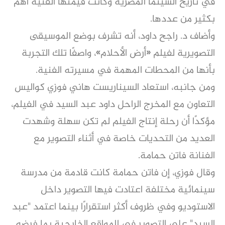
في تاريخ السينما المصرية وكانت قيمتها الفنية أهم
بكثير من عددها.
وأضاف د. راجح داود، أنه تشرف بوضع الموسيقى
التصويرية لفيلم «أرض الأحلام»، واصفًا تلك التجربة
بأنها من المحطات المهمة في مسيرته الفنية.
ومن جانبه، استعاد السيناريست هاني فوزي كواليس
التعاون مع المخرج الراحل داود عبد السيد في الفيلم،
مؤكدًا أن رحلة إنتاج الفيلم لم تكن سهلة وشهدت
العديد من التحديات خاصة في أثناء التصوير مع
الفنانة فاتن حمامة.
وقال فوزي، إن فاتن حمامة كانت قادمة من مدرسة
سينمائية مختلفة اعتادت فيها التصوير داخل
الاستوديو وفي ظروف أكثر استقرارًا بينما اعتمد "عبد
السيد" على التصوير في المواقع الخارجية بما فرضه