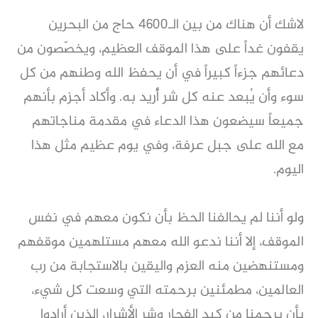
لاشك أن هناك من بين الـ4600 حاج من البحرين
يقفون غداً على هذا الموقف العظيم، ويخصّصون من
دعائهم جزءاً كبيراً في أن يحفظ الله وطنهم من كل
سوء وأن يُبعد عنه كل شر أُريد به. وأكاد أجزم بأنهم
جميعاً سيضعون هذا الدعاء في مقدمة مناجاتهم
مع الله على جبل عرفة، وفي يوم عظيم مثل هذا
اليوم.
ولو أننا لم يحالفنا الحظ بأن نكون معهم في نفس
الموقف، إلا أننا ندعو الله معهم مستلهمين موقفهم
ومستنهضين منه العزم واليقين بالاستجابة من رب
العالمين، مطمئنين برحمته التي وسعت كل شيء،
بأن يرحمنا من كيد الفجار وشر الأشرار، الذين أرادوا