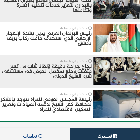
صحة أسيوط: اجتماع موسع بالإدارة الصحية
بالبداري لتعزيز خدمات تنظيم الأسرة
وتكاملها
منذ حوالي 6 ساعات
رئيس البرلمان العربي يدين بشدة الإنفجار
الإرهابي الذي استهدف حافلة ركاب بريف
دمشق
منذ حوالي 4 ساعات
نجاح جراحة دقيقة لإنقاذ شاب من كسر
مُتَفَتِّت وخلع بمفصل الحوض في مستشفى
شرم الشيخ الدولي
منذ حوالي 6 ساعات
رئيسة المجلس القومي للمرأة تتوجه بالشكر
لمحافظ كفر الشيخ لدعمه الصيادات وتعزيز
التمكين الاقتصادي للمرأة
فيسبوك
تعليقات