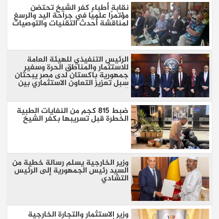
نقابة أطباء كفر الشيخ تحتضن
مؤتمرًا علميًا في جراحة اليد والرسغ
لمناقشة أحدث التقنيات والتوصيات
الرئيس التنفيذي للهيئة العامة
للاستثمار والمناطق الحرة وسفير
جمهورية باكستان لدى مصر يبحثان
سبل تعزيز التعاون الاستثماري بين
البلدين
ضبط 815 كجم من النفايات الطبية
الخطرة قبل تسريبها بكفر الشيخ
وزير الخارجية يسلم رسالة خطية من
السيد رئيس الجمهورية إلى الرئيس
التشادي
وزير الاستثمار والتجارة الخارجية