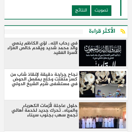
تصويت
النتائج
الأكثر قراءة
في رحاب الله.. لؤي الكاظم ينعي
والد محمد شديد ويقدم خالص العزاء
لأسرة الفقيد
نجاح جراحة دقيقة لإنقاذ شاب من
كسر مُتَفَتِّت وخلع بمفصل الحوض
في مستشفى شرم الشيخ الدولي
حلول عاجلة لأزمات الكهرباء
والمياه.. تحرك جديد لخدمة أهالي
تجمع سهب بجنوب سيناء