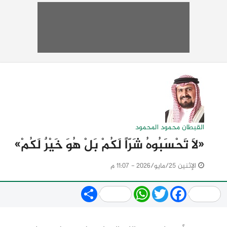
القبطان محمود المحمود
«لاَ تَحْسَبُوهُ شَرّاً لَكُمْ بَلْ هُوَ خَيْرٌ لَكُمْ»
الإثنين 25/مايو/2026 - 11:07 م
Share
WhatsApp
Twitter
Facebook