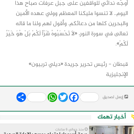
أوجّه ندائي للواقفين على جبل عرفات صباح هذا
اليوم.. لا تنسوا مليكنا المعظم وولي عهده الأمين
والبحرين كلها من دعائكم. وأقول لهم ولنا ما قاله
تعالى في سورة النور، «لَا تَحْسَبُوهُ شَرّاً لَكُمْ بَلْ هُوَ خَيْرٌ
لَكُمْ».
قبطان - رئيس تحرير جريدة «ديلي تربيون»
الإنجليزية
Share
WhatsApp
Twitter
Facebook
إرسل لصديق
أخبار تهمك
منذ حوالي 6 ساعات