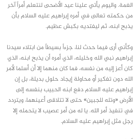
الغمة. واليوم يأتي علينا عيد الأضحى لنتعلم أمراً آخر
من حكمته تعالى في أمره إبراهيم عليه السلام بأن
يذبح ابنه، ثم ليفتديه بكبش عظيم.
وكأني أرى فيما حدث لنا، جزءاً بسيطاً من ابتلاء سيدنا
إبراهيم نبي الله وخليله، الذي أمره أن يذبح ابنه، الذي
كان أعز إليه من نفسه، فما كان منهما إلا أن أسلما لأمر
الله دون تفكير أو محاولة إيجاد حلول بديلة، بل إن
إبراهيم عليه السلام دفع ابنه الحبيب بنفسه إلى
الأرض «وتله للجبين» حتى لا تتلاقى أعينهما، ويتردد
في تنفيذ أمر الله. يا له من أمر عصيب لا يتحمله إلا
رجل مثل إبراهيم عليه السلام.