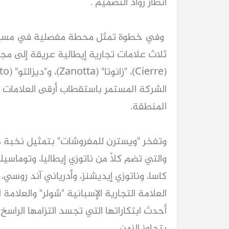
أنظار رواد التصميم .
وفي خطوة تمثل محطة مفصلية في مسيرة
ثلاث علامات تجارية إيطالية عريقة إلى مجم
الشركة المستمر باستقطاب أرقى العلامات ا
المنطقة.
وتفخر "ويسترن للمفروشات" بتمثيل نخبة من
والتي تضم كلاً من ناتوزي إيطاليا، وتوماسيل
كاسا، وناتوزي إيديشنز، وأدرياني آند روسي، 
العلامة التجارية الإسبانية "شولر" والعلامة
أحدث ابتكاراتها التي تجسد التزامها الراسخ ب
يتجاوز الزمن.