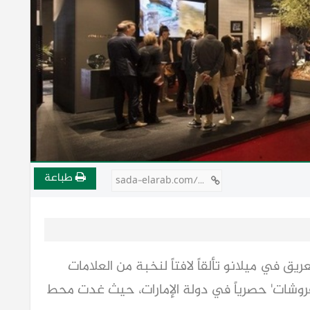
طباعة
sada-elarab.com/804388
عرض 'صالوني ديل موبيلي2026' العريق في ميلانو تألقاً لافتاً لنخبة من العلامات
مفروشات' حصرياً في دولة الإمارات، حيث غدت محط