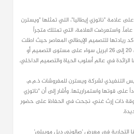
ى علامة "ناتوزي إيطاليا"، التي تمثلها "ويسترن
للمفروشات" حصرياً في الإمارات لأكثر من 15 عاماً. واستعرضت العلامة، التي تمتلك متجراً
د ريادتها للتصميم الإيطالي المعاصر حيث اطلت
ناتوزي إيطاليا في هذا الحدث الذي يقام من 20 إلى 26 ابريل سواء على مستوى التصميم أو
ا الرائدة في عالم أسلوب الحياة والتصميم الداخلي.
رئيس التنفيذي لشركة ويسترن للمفروشات ذ.م.م،
ً على قوتها واستمراريتها. وأشار إلى أن "ناتوزي
مرموقة ذات إرث غني، نجحت في الحفاظ على حضور
يدة.
تنا التجارية في معرض 'صالوني ديل موبيلي'