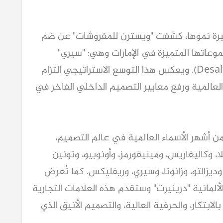
 نموها، كشفت "ويسترن للمفروشات" عن ضم
وعاتها المتميزة في الإمارات وهي: "سيري"
(Cierre)، "زانوتا" (Zanotta)، و"ديزالتو" (Desalto). ويعكس هذا التوسع الاستراتيجي التزام
لعالمية ورفع معايير التصميم الداخلي الفاخر في
 أشهر الأسماء العالمية في عالم التصميم،
لا، وكاليغاريس، ومينيفورمز، وأونوبيو، وتونين
وديزالتو، وزانوتا، وسيري، وريفليكس. كما تُعرض
 الألمانية "درينيرت" وستقدم هذه العلامات التجارية
الابتكار، والحرفية العالية، والتصميم الأنيق الذي