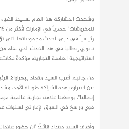
وشهدت المشاركة هذا العام تسليط الضوء عل
رئيسياً في دبي، أحدث مجموعاتها التي تؤك
استراتيجية العلامة التجارية، مؤكدةً مكانته
من جانبه، أعرب السيد مقداد ببهراوالا، ال
عن اعتزازه بهذه الشراكة طويلة الأمد، مشددا
إيطاليا"، بوصفها علامة تجارية عالمية 
قوي وراسخ في السوق الإماراتي لسنوات عد
وأضاف السيد مقداد قائلاً: "إن حضور علاما