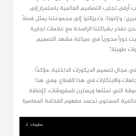
أرقى تجارب التصاميم العالمية باستمرار إلى
ي'، و'زانوتا'، و'ديزالتو' إلى مجموعتنا يمثل فصلاً
يز. نحن نفخر بشراكتنا الراسخة مع علامات تجارية
 لعبت دوراً محورياً في صياغة مشهد التصميم
ات طويلة".
ي مجال تصميم الديكورات الداخلية، مؤكدًا
هات والابتكارات في هذا القطاع. وفي هذا
مرموقة التي تمثلها ويسترن للمفروشات، كإضافة
المية المستوى تجسد مفهوم الفخامة المعاصرة
معلومات