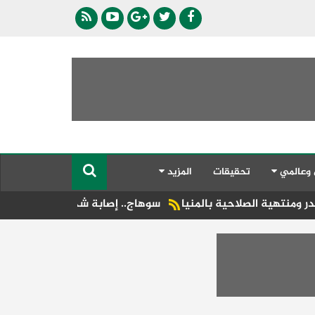
 وعالمي
تحقيقات
المزيد
سوهاج.. إصابة شخص في حادث تصادم بطهطا