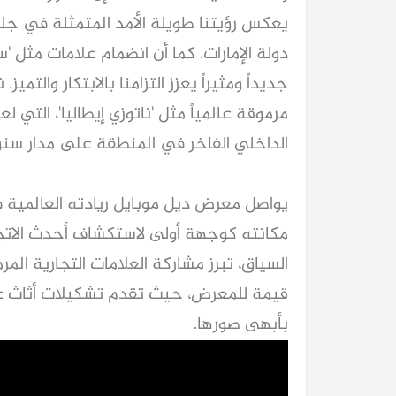
يعكس رؤيتنا طويلة الأمد المتمثلة في جلب 
دولة الإمارات. كما أن انضمام علامات مثل 'سير
جديداً ومثيراً يعزز التزامنا بالابتكار والتم
مرموقة عالمياً مثل 'ناتوزي إيطاليا'، التي
الداخلي الفاخر في المنطقة على مدار سنو
يواصل معرض ديل موبايل ريادته العالمية ف
مكانته كوجهة أولى لاستكشاف أحدث الاتجا
السياق، تبرز مشاركة العلامات التجارية ال
قيمة للمعرض، حيث تقدم تشكيلات أثاث ع
بأبهى صورها.